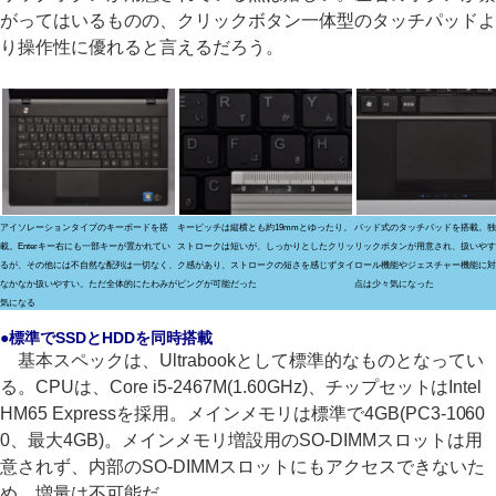
がってはいるものの、クリックボタン一体型のタッチパッドよ
り操作性に優れると言えるだろう。
アイソレーションタイプのキーボードを搭
キーピッチは縦横とも約19mmとゆったり。
パッド式のタッチパッドを搭載。独
載。Enterキー右にも一部キーが置かれてい
ストロークは短いが、しっかりとしたクリッ
リックボタンが用意され、扱いやす
るが、その他には不自然な配列は一切なく、
ク感があり、ストロークの短さを感じずタイ
ロール機能やジェスチャー機能に対
なかなか扱いやすい。ただ全体的にたわみが
ピングが可能だった
点は少々気になった
気になる
●標準でSSDとHDDを同時搭載
基本スペックは、Ultrabookとして標準的なものとなってい
る。CPUは、Core i5-2467M(1.60GHz)、チップセットはIntel
HM65 Expressを採用。メインメモリは標準で4GB(PC3-1060
0、最大4GB)。メインメモリ増設用のSO-DIMMスロットは用
意されず、内部のSO-DIMMスロットにもアクセスできないた
め、増量は不可能だ。