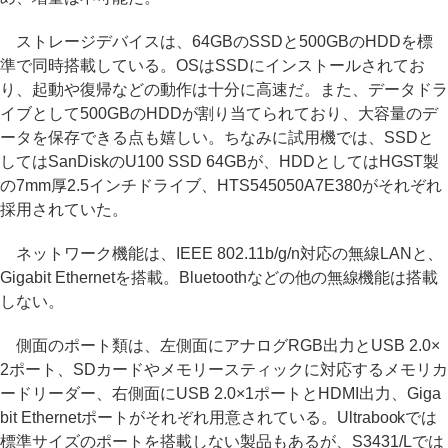
ストレージデバイスは、64GBのSSDと500GBのHDDを標
準で同時搭載している。OSはSSDにインストールされてお
り、起動や復帰などの動作は十分に高速だ。また、データドラ
イブとして500GBのHDDが割り当てられており、大容量のデ
ータを保存できる点も嬉しい。ちなみに試用機では、SSDと
してはSanDiskのU100 SSD 64GBが、HDDとしてはHGST製
の7mm厚2.5インチドライブ、HTS545050A7E380がそれぞれ
採用されていた。
ネットワーク機能は、IEEE 802.11b/g/n対応の無線LANと、
Gigabit Ethernetを搭載。Bluetoothなどの他の無線機能は搭載
しない。
側面のポート類は、左側面にアナログRGB出力とUSB 2.0×
2ポート、SDカードやメモリースティックに対応するメモリカ
ードリーダー、右側面にUSB 2.0×1ポートとHDMI出力、Giga
bit Ethernetポートがそれぞれ用意されている。Ultrabookでは
標準サイズのポートを搭載しない製品もあるが、S3431/Lでは