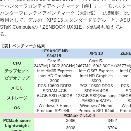
ーハンターフロンティアベンチマーク【絆】」、「モンスター
ハンターフロンティアベンチマーク【大討伐】」の6種類。比
較用として、デルの「XPS 13 スタンダードモデル」と、ASU
STeK Computerの「ZENBOOK UX31E」の結果も加えてあ
る。
【表】ベンチマーク結果
LESANCE NB
XPS 13
ZEN
S3431/L
Core i5-
Core i5-
CPU
2467M(1.60/2.30GHz)
2467M(1.60/2.30GHz)
2677M(
チップセット
Inte HM65 Express
Inte QS67 Express
Intel
Intel HD Graphics
Intel HD Graphics
Intel
ビデオチップ
3000
3000
PC3-10600 DDR3
PC3-10600 DDR3
PC3-
メモリ
SDRAM 4GB
SDRAM 4GB
S
64GB SSD+500GB
128GB SSD(Samsung
256GB
ストレージ
HDD
PM830 mSATA)
S
Windows 7 Home
Windows 7 Home
Wind
OS
Premium SP1 64bit
Premium SP1 64bit
Premi
PCMark 7 v1.0.4
PCMark score
3066
3482
Lightweight
3008
3704
score