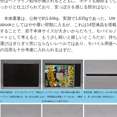
分はヘアライン処理が施されるとともに、ボディも細部までし
っかりと仕上げられており、安っぽさを感じる部分はない。
本体重量は、公称で約1.64kg、実測で1,635gであった。Ultr
abookとしてはやや重い部類に入るが、これは14型液晶を搭載
することで、若干本体サイズが大きいからだろう。モバイルノ
ートとして考えると、もう少し軽いと嬉しいところだが、持ち
運びはぎりぎり苦にならないレベルではあり、モバイル用途へ
の活用も十分考慮に入れられるはずだ。
本体天板部分。カラーはブラックで、天板は
フットプリントは、333×230mm(幅×奥行
本体正面。細部までしっかり作り込
ヘアライン処理が施され、安っぽさは感じな
き)。14型液晶を搭載しているため、一般的
り、安っぽさを感じる部分はない
い
なUltrabookよりも若干大きい