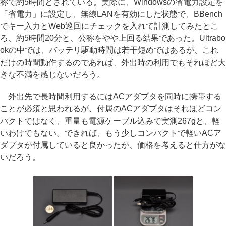
称で約5時間とされている。実際に、Windowsの省電力設定を
「省電力」に設定し、無線LANを有効にした状態で、BBench
でキー入力とWeb巡回にチェックを入れて計測してみたとこ
ろ、約5時間20分と、公称をやや上回る結果であった。Ultrabo
okの中では、バッテリ駆動時間は若干短めではあるが、これ
だけの時間動作するのであれば、外出時の利用でもそれほど大
きな不満を感じないだろう。
外出先で長時間利用するにはACアダプタを同時に携帯する
ことが必須と思われるが、付属のACアダプタはそれほどコン
パクトではなく、重量も電源ケーブル込みで実測267gと、軽
いわけでもない。できれば、もう少しコンパクトで軽いACア
ダプタが付属していると良かったが、価格を考えると仕方がな
いだろう。