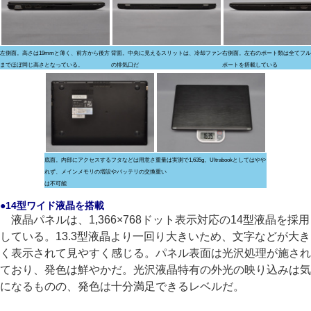
左側面。高さは19mmと薄く、前方から後方
背面。中央に見えるスリットは、冷却ファン
右側面。左右のポート類は全てフル
までほぼ同じ高さとなっている。
の排気口だ
ポートを搭載している
底面。内部にアクセスするフタなどは用意さ
重量は実測で1,635g。Ultrabookとしてはやや
れず、メインメモリの増設やバッテリの交換
重い
は不可能
●14型ワイド液晶を搭載
液晶パネルは、1,366×768ドット表示対応の14型液晶を採用
している。13.3型液晶より一回り大きいため、文字などが大き
く表示されて見やすく感じる。パネル表面は光沢処理が施され
ており、発色は鮮やかだ。光沢液晶特有の外光の映り込みは気
になるものの、発色は十分満足できるレベルだ。