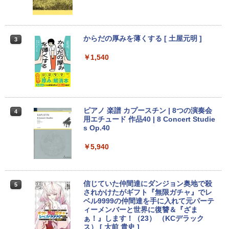
中古パソコン 東芝 ノートパソコン Dyna
イ ベゼル ディスプレイ 液晶モニター PC
￥250
2
book S73 13.3型 薄型軽量 ノートPC 第
【初期設定済み】デスクトップパソコン
モニター 壁掛け フリッカーレス FreeSy
￥14,990
￥594
￥1,117
2
8世代 Core i5-8250U/メモリ 8GB /NVM
一体型 2026新品 パソコン 一体型PC 24
nc 21.5インチ 角度調節 FullHD ブルー
e SSD ハードディスク/Wi-Fi/Bluetooth/
型 21.5型 Windows11 Office付き｜フル
ライトカット VAパネル VESAフル FHD
Type-C/HDMI/Windows11&office 2019
HD液晶一体型 インテル Core i5 Core i7
ノングレア MAXZEN JM22CH02
からだの厚みを薄くする [ 土屋元明 ]
3
搭載 パソコン ノート
｜ SSD 128GB～1TB｜メモリ8GB 16G
【2026年アップグレード版】AOKIMI ワイヤ
On My Road (Stadium ver.)
HUNTER×HUNTER モノクロ版 39 (ジャンプ
B｜ キーボード マウス付 2年保証 安い P
￥9,480
レスイヤホン bluetooth イヤホン V12 小型
コミックスDIGITAL)
by Amazon 炭酸水 ラベルレス 500ml ×24本
￥1,540
C 初期設定済み テレワーク 在宅勤務
￥16,800
軽量 ブルートゥースHi-Fi 最大36時間再生 ぶ
強炭酸水 ペットボトル 500ミリリットル (Sm
￥250
るーとゅーす コードレス ENCノイズキャン
art Basic)
￥572
￥47,700
セリング 自動ペアリング Type-C充電 マイク
付き 防水 タッチ式音量調整 スポーツ/通勤/通
Yoothi 互換品 液晶 13.3インチ N133BG
￥1,625
3
学/WEB会議(ホワイト)
【★最大100%ポイント】【新生活応援・
A-EA2 NT133WHM-N35 NT133WHM-N4
3
2026】【Office 2019 H&B】富士通 LIF
5 NT133WHM-N46 NT133WHM-N47 BO
ピアノ 楽譜 カプースチン | 8つの演奏会
BUGS LIFE
スーパーの裏でヤニ吸うふたり 9巻 (デジタル
4
EBOOK/第3世代 Core i7/メモリ:8GB/16
「楽天ランキング1位」 デスクトップパ
E07AE BOE07AD BOE07C0 BOE0800
￥1,964
用エチュード 作品40 | 8 Concert Studie
3
版ビッグガンガンコミックス)
コカ・コーラ やかんの麦茶 from 爽健美茶 ラ
GB/SSD:256GB/512GB/1TB/テンキー/1
ソコン Windows11 Office付き パソコン
対応 1366x768 WXGA LED LCD 液晶デ
s Op.40
ベルレス 650mlPET×24本
￥250
5.6型/USB3.0/HDMI/wi-fi/Office/無線マ
新品｜インテル 第14世代 Core i5-4590 i
ィスプレイ 修理交換用液晶パネル
￥810
ウス/USBメモリ/中古パソコン/ノートパ
5 i7-14700F｜ SSD 256GB～2TB｜メモ
￥5,940
Xiaomi シャオミ REDMI Buds 8 Lite ワイヤ
￥2,009
ソコン/Windows11/Windows10
リ 8～64GB DDR4/5｜ デスクトップPC
￥8,900
レスイヤホン Bluetooth 5.4 ノイズキャンセ
2年保証 激安 高性能 ゲーム 本体のみ PC
リング ANC 36時間再生
高スペッ 初期設定済み
￥23,999
￥3,480
信じていた仲間達にダンジョン奥地で殺
5
￥45,700
【選べる2色 コスパ抜群】モバイルモニ
されかけたがギフト『無限ガチャ』でレ
4
ター 15.6インチ フルHD 100%sRGB 非
ベル9999の仲間達を手に入れて元パーテ
【期間限定P15倍+最大10%OFFクーポ
光沢IPS パネル Type-C対応 miniHDMI
ィーメンバーと世界に復讐＆『ざま
4
ン】 【3年保証】MICROSOFT マイクロ
薄型軽量 約650g VESA対応 モニター 持
ぁ！』します！（23） （KCデラック
ソフト SURFACE GO 2 LTE ADVANCED
【今だけP10倍！大量還元！】一体型デ
ち運び サブディスプレイ テレワーク 在
ス） [ 大前 貴史 ]
4