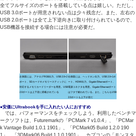
全てフルサイズのポートを搭載している点は嬉しい。ただし、
USB 3.0ポートが用意されない点は少々残念だ。また、左右の
USB 2.0ポートは全て上下逆向きに取り付けられているので、
USB機器を接続する場合には注意が必要だ。
左側面には、アナログRGB出力、USB 2.0×2
右側面には、ヘッドホン出力、USB 2.0×1ポ
ポート、SDカードやメモリースティックに
ート、HDMI出力、Gigabit Ethernetポート、
対応するメモリカードリーダーを用意。USB
電源コネクタを用意。Gigabit Ethernetポート
2.0ポートは上下逆に搭載されている
はフタで被われている。また、こちらもUSB
2.0ポートも上下が逆だ
●安価にUltrabookを手に入れたい人におすすめ
では、パフォーマンスをチェックしよう。利用したベンチマ
ークソフトは、Futuremarkの「PCMark 7 v1.0.4」、「PCMar
k Vantage Build 1.0.1 1901」、「PCMark05 Build 1.2.0 190
1」、「3DMark06 Build 1.1.0 1901」、カプコンの「モンスタ