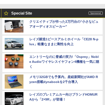
Special Site
クリエイティブが作った2万円台の“小さなピュ
アオーディオスピーカー”
レイズ鍛造1ピースアルミホイール「CE28 N-p
lus」軽量なままに剛性を向上
エントリーなのに脅威の実力!「Osprey」Nobl
e Audioワイヤレスイヤフォン4機種を一気に聴
く
メモリ32GBでも予算内。産経新聞社がAMD R
yzen搭載dynabookを2千台導入
レイズのプレミアムカー向けブランドHOMUR
Aから「2×9R」が登場！