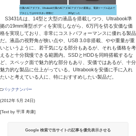
付属のACアダプタ。Ultrabook付属のACアダ
ACアダプタの重量は、電源ケーブル込みで
プタとしてはやや大きい部類だ
267gだった
S3431/Lは、14型と大型の液晶を搭載しつつ、Ultrabook準
拠の19mm薄型ボディを実現しながら、6万円を切る安価な価
格を実現しており、非常にコストパフォーマンスに優れる製品
だ。液晶の視野角が狭い点や、USB 3.0非搭載、やや重量が重
いというように、若干気になる部分もあるが、それも価格を考
えると十分我慢できる範囲内。SSDとHDDを同時搭載するな
ど、スペック面で魅力的な部分もあり、安価ではあるが、十分
魅力的な製品に仕上がっている。Ultrabookを安価に手に入れ
たいと考えている人に、特におすすめしたい製品だ。
□
バックナンバー
(2012年 5月 24日)
[Text by 平澤 寿康]
Google 検索で当サイトの記事を優先表示させる