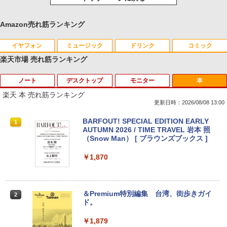
Amazon売れ筋ランキング
イヤフォン
ミュージック
ドリンク
コミック
楽天市場 売れ筋ランキング
ノート
デスクトップ
モニター
本
Anker Soundcore P40i オフホワイト
BRUCE WAYNE feat. Flo Milli, ATL Jacob
by Amazon 天然水 ラベルレス 500ml ×24本
薬屋のひとりごと 17巻 (デジタル版ビッグガ
[Explicit]
富士山の天然水 バナジウム含有 水 ミネラル
ンガンコミックス)
楽天 本 売れ筋ランキング
ウォーター ペットボトル 静岡県産 500ミリリ
￥7,990
更新日時：2026/08/08 13:00
ットル (Smart Basic)
￥250
￥770
ノートパソコン14インチ 極軽量約965g
【Dell Core-i7 & 24インチ2台液晶PCセ
PHILIPS 241V8 LED液晶モニター 23.8
BARFOUT! SPECIAL EDITION EARLY
1
1
1
1
￥1,380
富士通 LIFEBOOK U748 高性能第7世代
ット】intel Core i7-7700、RAM:16G
インチワイド ブラック 1920×1080 （フ
AUTUMN 2026 / TIME TRAVEL 岩本 照
Core i5-7300U カメラ内蔵 メモリ最大16
B、SSD:選択可能(256GBor512GBor1T
ルHD）16:9 IPSパネル 非光沢 ノングレ
（Snow Man） [ ブラウンズブックス ]
Anker Soundcore P31i ブラック
BRUCE WAYNE feat. Flo Milli, ATL Jacob
異世界居酒屋「のぶ」(22) (角川コミックス・
GB SSD1TB 薄い軽い FHD液晶 type-C
B)/フルHD（1920x1080）液晶モニタ/光
ア 液晶ディスプレイ HDMI VGA VESA準
[Explicit]
エース)
【Amazon.co.jp限定】 い・ろ・は・す 2L P
WIFI Bluetooth 中古ノートパソコン Off
学ドライブ/5.8Ghz WI-FI/Bluetooth/Wi
拠 PS4 switch 対応 スイッチ 【中古】
￥1,870
ET ラベルレス ×8本
ice付き 5GWIFI Bluetooth最新Microso
ndows11 Pro & KINGSOFT WPS Offic
￥5,990
ftOffice2024可 Windows11
e/HDMI/デスクトップパソコン(再生中古
￥250
￥832
￥6,500
品)
￥1,112
￥16,500
＆Premium特別編集 台湾、街歩きガイ
2
￥41,800
ド。
Anker Soundcore Liberty 5 ミッドナイトブ
On My Road (Stadium ver.)
ONE PIECE モノクロ版 115 (ジャンプコミッ
【期間限定10%OFFクーポン 8/12 10時
2
ラック
クスDIGITAL)
by Amazon 天然水ラベルレス 2L×9本
まで】 モニター 21.5型 液晶ディスプレ
￥1,879