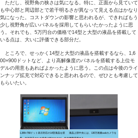
ただし、視野角の狭さは気になる。特に、正面から見ていて
も中心部と周辺部とで若干明るさが異なって見える点はかなり
気になった。コストダウンの影響と思われるが、できればもう
少し視野角が広いパネルを採用してもらいたかったように思
う。それでも、5万円台の価格で14型と大型の液晶を搭載して
いる点は、大いに評価できる部分だ。
ところで、せっかく14型と大型の液晶を搭載するなら、1,6
00×900ドットなど、より高解像度のパネルを搭載する上位モ
デルの用意もあればよかったように思う。この点は今後のライ
ンナップ拡充で対応できると思われるので、ぜひとも考慮して
もらいたい。
1,366×768ドット表示対応の14型液晶を搭
液晶上部中央には、130万画素webカメラを