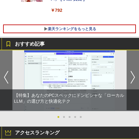
(LTEモデル) SSD128GB メモリ8GB Win
スクトップパソコン VETESA 22型液晶
宅勤務 UPERFECT
dows 11 Pro 中古 返品 送料無料 中古ノ
第2世代Core i5 Windows11搭載 Office
￥792
ートパソコン 中古パソコン ノートパソコ
付き メモリ8GB SSD256GB 初期設定済
￥8,999
ン ノート ノートPC タブレット OFFICE
み USB2.0 Wi-Fi無線LAN対応 キーボー
付き
ド＆マウス付属 在宅勤務 学生向け 初心
楽天ランキングをもっと見る
者向け 高性能PC 新品
￥29,700
Dell SE2416H 23.8インチ モニター (フ
5
￥39,900
ルHD/IPS非光沢/HDMI・D-Sub15ピン/傾
おすすめ記事
き調整) 【付属品：電源ケーブル・HDMI
ケーブル】3ヶ月保証付き
レビュー投稿 5年保証｜MS Office 2024
5
H&B 搭載｜中古ノートパソコン Windo
＼マラソン限定値引／【新品 当日出荷】
￥9,800
5
ws11 Office付｜テンキー DVD 搭載｜C
新生活応援 7点 セット ゲーミングPC ゲ
ore i5 第7世代 メモリ 8GB SSD 256GB
ーミングパソコン デスクトップパソコン
｜店長厳選 Lenovo ThinkPad 15.6型 Bl
GeForce RTX5060 Ryzen7 5700X Wind
uetooth Wi-Fi 無線｜中古 パソコン 中古
ows11 SSD 256GB〜1TB メモリ 16G
PC Word Excel
B〜32GB eスポーツ ゲーム デスクトッ
プPC パソコン モニター
【特集】あなたのPCスペックにドンピシャな「ローカル
LLM」の選び方と快適化テク
￥29,800
￥169,290
●
●
●
●
●
アクセスランキング