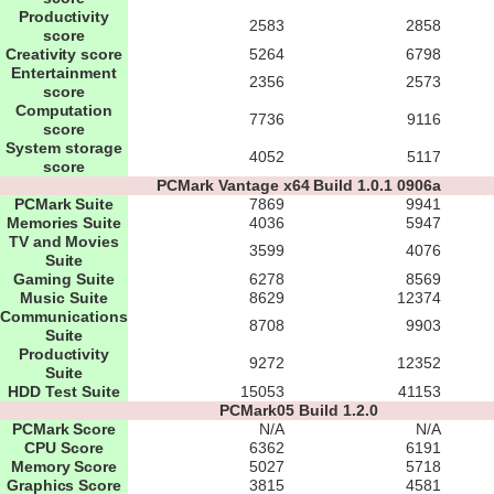
Productivity
2583
2858
score
Creativity score
5264
6798
Entertainment
2356
2573
score
Computation
7736
9116
score
System storage
4052
5117
score
PCMark Vantage x64 Build 1.0.1 0906a
PCMark Suite
7869
9941
Memories Suite
4036
5947
TV and Movies
3599
4076
Suite
Gaming Suite
6278
8569
Music Suite
8629
12374
Communications
8708
9903
Suite
Productivity
9272
12352
Suite
HDD Test Suite
15053
41153
PCMark05 Build 1.2.0
PCMark Score
N/A
N/A
CPU Score
6362
6191
Memory Score
5027
5718
Graphics Score
3815
4581