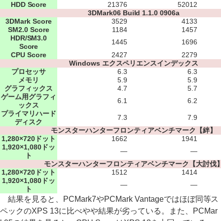
HDD Score
21376
52012
3DMark06 Build 1.1.0 0906a
3DMark Score
3529
4133
SM2.0 Score
1184
1457
HDR/SM3.0
1445
1696
Score
CPU Score
2427
2279
Windows エクスペリエンスインデックス
プロセッサ
6.3
6.3
メモリ
5.9
5.9
グラフィックス
4.7
5.7
ゲーム用グラフィ
6.1
6.2
ックス
プライマリハード
7.3
7.9
ディスク
モンスターハンターフロンティアベンチマーク【絆】
1,280×720ドット
1662
1941
1,920×1,080ドッ
―
―
ト
モンスターハンターフロンティアベンチマーク【大討伐
1,280×720ドット
1512
1414
1,920×1,080ドッ
―
―
ト
結果を見ると、PCMark7やPCMark Vantageではほぼ同等ス
ペックのXPS 13に比べやや結果が劣っている。また、PCMar