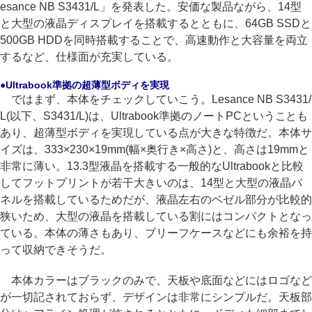
esance NB S3431/L」を発表した。安価な製品ながら、14型
と大型の液晶ディスプレイを搭載するとともに、64GB SSDと
500GB HDDを同時搭載することで、高速動作と大容量を両立
するなど、仕様面が充実している。
●Ultrabook準拠の超薄型ボディを実現
ではまず、本体をチェックしていこう。Lesance NB S3431/
L(以下、S3431/L)は、Ultrabook準拠のノートPCということも
あり、超薄型ボディを実現している点が大きな特徴だ。本体サ
イズは、333×230×19mm(幅×奥行き×高さ)と、高さは19mmと
非常に薄い。13.3型液晶を搭載する一般的なUltrabookと比較
してフットプリントが若干大きいのは、14型と大型の液晶パ
ネルを搭載しているためだが、液晶左右のベゼル部分が比較的
狭いため、大型の液晶を搭載している割にはコンパクトとなっ
ている。本体の薄さもあり、ブリーフケースなどにも余裕を持
って収納できそうだ。
本体カラーはブラックのみで、天板や底面などにはロゴなど
が一切記されておらず、デザインは非常にシンプルだ。天板部