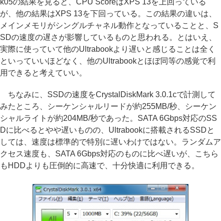
k05の結果を見ると、CPU ScoreはXPS 13を上回っている
が、他の結果はXPS 13を下回っている。この結果の違いは、
メインメモリがシングルチャネル動作となっていることと、S
SDの速度の遅さが影響しているものと思われる。とはいえ、
実際に使っていて他のUltrabookより遅いと感じることは全く
といっていいほどなく、他のUltrabookとほぼ同等の感覚で利
用できると考えていい。
ちなみに、SSDの速度をCrystalDiskMark 3.0.1cで計測して
みたところ、シーケンシャルリードが約255MB/秒、シーケン
シャルライトが約204MB/秒であった。SATA 6Gbps対応のSS
Dに比べるとやや遅いものの、Ultrabookに搭載されるSSDと
しては、速度は標準的で特別に遅いわけではない。ランダムア
クセス速度も、SATA 6Gbps対応のものに比べ遅いが、こちら
もHDDよりも圧倒的に高速で、十分快適に利用できる。