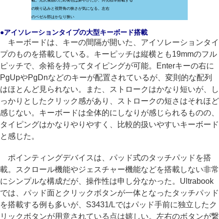
載。光沢液晶のため発色は鮮やかだが、外光
標準搭載する
の映り込みと視野角の狭さが気になる。左右
のベゼル部はかなり狭い
●アイソレーションタイプの大型キーボード搭載
キーボードは、キーの間隔が開いた、アイソレーションタイ
プのものを搭載している。キーピッチは縦横とも19mmのフル
ピッチで、余裕を持ってタイピングが可能。Enterキーの右に
PgUpやPgDnなどのキーが配置されているが、変則的な配列
はほとんど見られない。また、ストロークはかなり短いが、し
っかりとしたクリック感があり、ストロークの短さはそれほど
感じない。キーボードは全体的にしなりが感じられるものの、
タイピングはかなりやりやすく、比較的扱いやすいキーボード
と感じた。
ポインティングデバイスは、パッド式のタッチパッドを搭
載。スクロール機能やジェスチャー機能などを搭載しない非常
にシンプルな構成だが、操作性は申し分なかった。Ultrabook
では、パッド面とクリックボタンが一体となったタッチパッド
を搭載する例も多いが、S3431/Lではパッド手前に独立したク
リックボタンが用意されている点は嬉しい。左右のボタンが繋