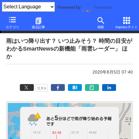
Powered by
Translate
本日のできるネット
カテゴリ
過去記事
検索
Impressサイト
雨はいつ降り出す？ いつ止みそう？ 時間の目安が
わかるSmartNewsの新機能「雨雲レーダー」 ほ
か
2020年8月5日 07:40
リスト