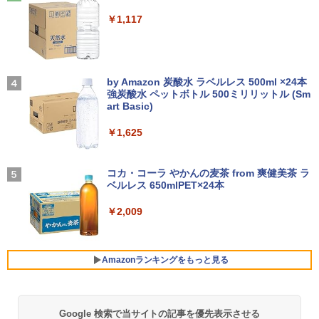
￥250
付】 【電子書籍】[ 深山じお ]
￥14,990
￥1,117
￥726
【2026年アップグレード版】AOKIMI ワイヤ
On My Road (Stadium ver.)
レスイヤホン bluetooth イヤホン V12 小型
by Amazon 炭酸水 ラベルレス 500ml ×24本
楽譜 吹奏楽J−POP 好きすぎて滅！〔Gra
4
軽量 ブルートゥースHi-Fi 最大36時間再生 ぶ
強炭酸水 ペットボトル 500ミリリットル (Sm
￥250
de 3〕／M！LK【沖縄・離島以外送料無
るーとゅーす コードレス ENCノイズキャン
art Basic)
料】
セリング 自動ペアリング Type-C充電 マイク
付き 防水 タッチ式音量調整 スポーツ/通勤/通
￥1,625
￥5,940
学/WEB会議 6.0(オフホワイト)
BUGS LIFE
￥2,599
コカ・コーラ やかんの麦茶 from 爽健美茶 ラ
ベルレス 650mlPET×24本
￥250
ふかふかダンジョン攻略記〜俺の異世界
5
転生冒険譚〜/ 20 【電子書籍】[ KAKER
Xiaomi シャオミ REDMI Buds 8 Lite ワイヤ
U ]
￥2,009
レスイヤホン Bluetooth 5.4 ノイズキャンセ
リング ANC 36時間再生
￥792
￥3,480
Amazonランキングをもっと見る
Google 検索で当サイトの記事を優先表示させる
薬屋のひとりごと 17巻 (デジタル版ビッグガ