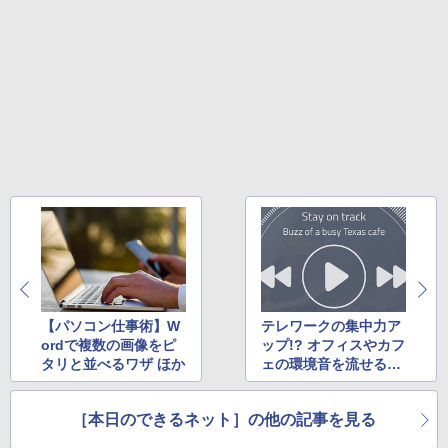
スーパーの裏でヤニ吸うふたり 9巻 (デジタル
版ビッグガンガンコミックス)
￥810
【パソコン仕事術】W
テレワークの集中力ア
ordで複数の画像をピ
ップ!? オフィスやカフ
タリと並べるワザ ほか
ェの環境音を流せるW
ebサービス 5選 ほか
［本日のできるネット］の他の記事を見る