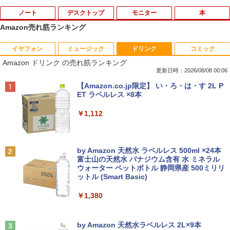
ノート
デスクトップ
モニター
本
Amazon売れ筋ランキング
イヤフォン
ミュージック
ドリンク
コミック
数学 大学入試問題解答集 2026 国公立大
1
Amazon ドリンク の売れ筋ランキング
編
更新日時：2026/08/08 00:06
￥5,665
Anker Soundcore P40i オフホワイト
BRUCE WAYNE feat. Flo Milli, ATL Jacob
【Amazon.co.jp限定】 い・ろ・は・す 2L P
[Explicit]
ET ラベルレス ×8本
￥7,990
￥250
￥1,112
町人Aは悪役令嬢をどうしても救いた
2
い〜どぶと空と氷の姫君〜 10【電子書
店共通特典イラスト付】 【電子書籍】[
Anker Soundcore P31i ホワイト
BRUCE WAYNE feat. Flo Milli, ATL Jacob
by Amazon 天然水 ラベルレス 500ml ×24本
目黒三吉 ]
[Explicit]
富士山の天然水 バナジウム含有 水 ミネラル
ウォーター ペットボトル 静岡県産 500ミリリ
￥5,990
￥726
ットル (Smart Basic)
￥250
￥1,380
辺境の貧乏伯爵に嫁ぐことになったので
3
Anker Soundcore Liberty 5 ミッドナイトブ
On My Road (Stadium ver.)
領地改革に励みます〜the letter from Bo
ラック
by Amazon 天然水ラベルレス 2L×9本
ule〜 5【電子書店共通特典イラスト