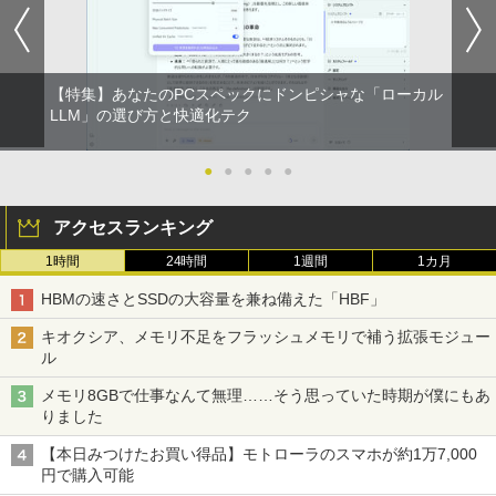
【特集】あなたのPCスペックにドンピシャな「ローカル
LLM」の選び方と快適化テク
●
●
●
●
●
アクセスランキング
1時間
24時間
1週間
1カ月
HBMの速さとSSDの大容量を兼ね備えた「HBF」
キオクシア、メモリ不足をフラッシュメモリで補う拡張モジュー
ル
メモリ8GBで仕事なんて無理……そう思っていた時期が僕にもあ
りました
【本日みつけたお買い得品】モトローラのスマホが約1万7,000
円で購入可能