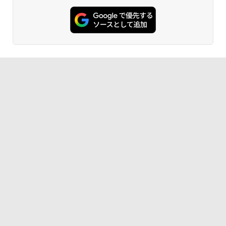
ンガンコミックス)
￥770
異世界居酒屋「のぶ」(22) (角川コミックス・
エース)
￥832
ONE PIECE モノクロ版 115 (ジャンプコミッ
クスDIGITAL)
￥594
HUNTER×HUNTER モノクロ版 39 (ジャンプ
コミックスDIGITAL)
￥572