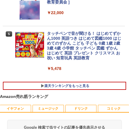
リ 4GB eMMC 32GB chrome OS LTE
古デスクトップパソコン Windows11 off
教育委員会 ]
対応 FWXGA タッチ ディスプレイ タッ
ice付き｜メモリ8GB SSD256GB HDD50
チペン 付属 レノボ タブレット 82JCS0B
0GB｜ デスクトップ Microsoft office
￥22,000
W00 【メーカー認定整備済品】
第8世代｜セット購入可能｜デスクトップ
アースドリームス 厳選おまかせモニター
4
中古｜中古PC｜中古デスクトップ
21.5型〜27型ワイド 【HDMI対応 / FULL
￥26,800
HD解像度】 大手メーカー液晶 (Dell/HP/
￥29,800
NEC等) テレワーク デュアルモニター S
タッチペンで音が聞ける！ はじめてずか
5
witch PS4 PS5対応 【整備済み中古品】
ん1000 英語つき はじめて図鑑1000 はじ
めてのずかん こども 子ども 0歳 1歳 2歳
【マラソンP5倍/10%オフクーポン】中古
3歳 4歳 小学館 タッチペン 図鑑 ずかん
￥6,470
4
ノートパソコンWindows11 Pro Office
超得2,500円OFF&P2倍｜Windows11正
はじめて 英語 プレゼント クリスマス お
4
付き Panasonic Let's note CF-SV9 第1
式対応｜楽天1位｜最大180日保証｜CPU
祝い 知育玩具 英語教育
0世代Core i5 メモリ8GB/16GB 高速SSD
第8世代｜HP 中古デスクトップパソコン
26GB/512GB 12.1インチFHD Wi-Fi Blu
Windows11 office付き｜メモリ8GB SS
￥5,478
モバイルモニター 15.6インチ InnoView
5
etooth 送料無料 初期設定済み 保証付き
D256GB HDD500GB｜ デスクトップ Mi
モバイルディスプレイ 自立型 1920*1080
crosoft office 第8世代以降｜セット購入
FHD ポータブルモニター IPS液晶パネル
可能｜デスクトップ 中古｜中古PC
￥28,900
薄型 軽量 持ち運び 壁掛けに対応 Switc
楽天ランキングをもっと見る
h/PS3/PS4/PS5/Xbox One/PC/スマホ/U
￥34,800
SBType-C/標準HDMI対応【選べる種
Amazon売れ筋ランキング
類】タッチ/ケース付き/4Kタイプ
中古ノートパソコン/タブレット 2in1PC
5
Lenovo ThinkPad X380 Yoga 13.3型マ
イヤフォン
ミュージック
ドリンク
コミック
￥8,980
ルチタッチパネル IPS液晶フルHD ペン付
「セールで108,430円から」GEEKOM G
5
き 8世代Core i5-8250U NVMeSSD256G
T13 Max AI ミニPC【法人様に選ばれる·I
B メモリ8GB Webカメラ内蔵 指紋認証
ntelの安定性】Core Ultra U9-185H搭載
Google 検索で当サイトの記事を優先表示させる
Type-C Thunderbolt3 キーボードバッ
128GB DDR5+6TB SSD拡張可能｜USB