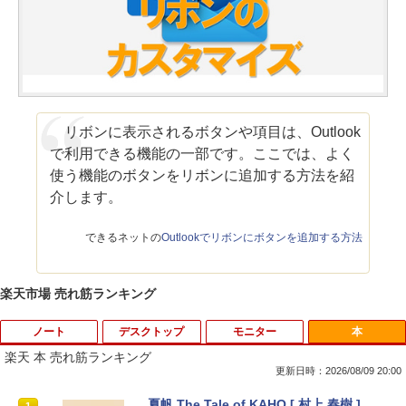
リボンに表示されるボタンや項目は、Outlook
で利用できる機能の一部です。ここでは、よく
使う機能のボタンをリボンに追加する方法を紹
介します。
できるネットの
Outlookでリボンにボタンを追加する方法
楽天市場 売れ筋ランキング
ノート
デスクトップ
モニター
本
楽天 本 売れ筋ランキング
更新日時：2026/08/09 20:00
【マラソンP5倍/10%オフクーポン】中古
【全品最大2500円OFFクーポン】【超小
DELL デル E1913S LED液晶モニター 19
夏帆 The Tale of KAHO [ 村上 春樹 ]