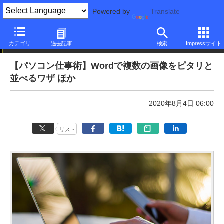
Powered by
Translate
本日のできるネット
カテゴリ
過去記事
検索
Impressサイト
【パソコン仕事術】Wordで複数の画像をピタリと
並べるワザ ほか
2020年8月4日 06:00
リスト