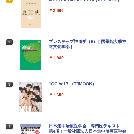
1
1
1
1
ノートパソコン Windows11 Pro Office
型筐体 ミニパソコン】 Office付き Wind
インチ スクエア ブラック 1280 x 1024 S
付き Lenovo ThinkPad L590 第8世代 C
ows11 メモリ16GB SSD 1TB Core i5 第
XGA TNパネル LEDバックライト付 非光
￥2,860
ore i5 メモリ16GB 高速SSD256GB 15.6
6世代 HP ProDesk 800G2 DM DisplayP
沢 ノングレア 液晶ディスプレイ VGA
インチ Bluetooth HDMI カメラ Wi-Fi 初
ort VGA 2画面同時出力 USB3.0 Type-C
【中古】
期設定済み 送料無料 90日保証
WIFI子機付 中古パソコン デスクトップ
ミニデスクトップ ミニPC
￥2,800
￥24,500
￥23,999
プレステップ神道学（9） [ 國學院大學神
2
道文化学部 ]
【マラソンセール期間中ポイント5倍】中
2
エントリーで最大10倍！ノートパソコン
古モニター 21.5インチ ワイド フルHD 広
￥1,980
2
｜東芝dynabook B55/65｜軽量 ｜ Micr
デスクトップパソコンDELL HP NEC 第
視野角パネル ノングレア PRINCETON P
2
osoft Office 2024 可｜高性能｜Office付
8〜10世代CoreI3I5選べる 21インチモニ
TFBDE-22W ブラック VGA DVI HDMI ス
き｜15.6インチ大画面｜Core i5 第8世代
ター付き アウトレット 新品SSD最大1TB
ピーカー搭載 チルト 送料無料 30日保証
メモリ8GB 新品SSD256GB｜Wi-Fi Blue
メモリ32GB Windows11 office付き Mic
動作確認済み
tooth WEBカメラ内蔵 中古パソコン オ
rosoftoffice2024可 中古デスクトップパ
1OC Vol.7 （TJMOOK）
3
フィス付き 中古PC ノートPC
ソコン DVD/WIFI/Bluetooth DisplayPor
￥6,580
t
￥1,650
￥25,000
￥29,800
【おまかせ】モニター 24インチ 1920x1
3
080 フルHD HDMI PCモニター 中古ディ
【ポイント最大28倍】 Lenovo 11.6イン
スプレイ
3
チ 2in1 ノートパソコン 500e chromebo
超得2,500円OFF&P2倍｜楽天1位｜最大
日本集中治療医学会 専門医テキスト
3
4
ok gen3 CPU intel celeron N4500 メモ
180日保証｜Core i5 第8世代｜富士通 中
第4版 [ 一般社団法人日本集中治療医学会
￥7,700