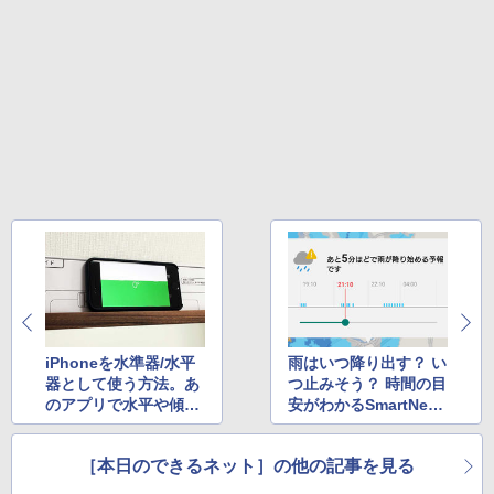
付き 防水 タッチ式音量調整 スポーツ/通勤/通
学/WEB会議(ホワイト)
On My Road (Stadium ver.)
スーパーの裏でヤニ吸うふたり 9巻 (デジタル
￥1,964
版ビッグガンガンコミックス)
【Amazon.co.jp限定】 伊藤園 磨かれて、澄
みきった日本の水 2L 8本 ラベルレス [ ケース
￥250
] [ 水 ] [ ペットボトル ] [ 箱買い ] [ ストック
￥810
Xiaomi シャオミ REDMI Buds 8 Lite ワイヤ
] [ 水分補給 ]
レスイヤホン Bluetooth 5.4 ノイズキャンセ
リング ANC 36時間再生
￥998
￥3,480
iPhoneを水準器/水平
雨はいつ降り出す？ い
器として使う方法。あ
つ止みそう？ 時間の目
のアプリで水平や傾き
安がわかるSmartNew
の角度を手軽に測れ
sの新機能「雨雲レー
る！ ほか
ダー」 ほか
［本日のできるネット］の他の記事を見る