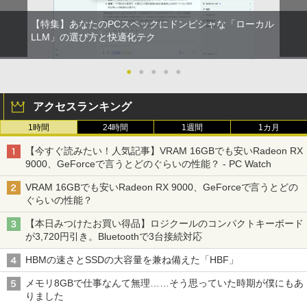
【特集】あなたのPCスペックにドンピシャな「ローカル
LLM」の選び方と快適化テク
●
●
●
●
●
アクセスランキング
1時間
24時間
1週間
1カ月
【今すぐ読みたい！人気記事】VRAM 16GBでも安いRadeon RX
9000、GeForceで言うとどのぐらいの性能？ - PC Watch
VRAM 16GBでも安いRadeon RX 9000、GeForceで言うとどの
ぐらいの性能？
【本日みつけたお買い得品】ロジクールのコンパクトキーボード
が3,720円引き。Bluetoothで3台接続対応
HBMの速さとSSDの大容量を兼ね備えた「HBF」
メモリ8GBで仕事なんて無理……そう思っていた時期が僕にもあ
りました