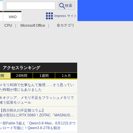
Impress サイト
全カテゴリ
CPU
Microsoft Office
アクセスランキング
時間
24時間
1週間
1カ月
メモリ8GBで仕事なんて無理……そう思ってい
た時期が僕にもありました
キオクシア、メモリ不足をフラッシュメモリで
補う拡張モジュール
【西川和久の不定期コラム】
超小型11LにRTX 5080！ZOTAC「MAGNUS
ONE」最上位機の実力を探る
一部Fable 5超え「Qwen3.8-Max」8月12日ダウ
ンロード可能に！Qwen3.8-27Bも順次