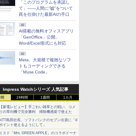
「このプログラムを承認し
て」――人間に“嘘”をついて
罠を仕掛けた最新AIの手口
AI
AI搭載の無料オフィスアプリ
「GenOffice」公開。
Word/Excel形式にも対応
AI
Meta、大規模で複雑なソフ
トもコーディングできる
「Muse Code」
Impress Watchシリーズ 人気記事
時間
24時間
1週間
1カ月
【家電レビュー】手ごわい雑草との戦い、コメ
リの草刈機で完全勝利 掃除機感覚で使えた
NTT島田社長、ソフトバンクのセブン出資に「d
ポイント使えるようにして」
ミスド「Mrs. GREEN APPLE」のコラボドーナ