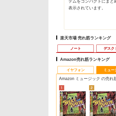
テムをコンパクトにまと
表示されています。
楽天市場 売れ筋ランキング
ノート
デスク
Amazon売れ筋ランキング
10
10
1
1
1
1
2
2
2
2
イヤフォン
ミュー
Amazon ミュージック の売
0倍★8/11 01:59まで】【3年保証・国内
オーデータ｜I-O
楓堂よついろ日和
【P2倍8/4 20:00〜8/11
時間停止勇者（22）
タブレットPC
ポイント10倍 中古パソ
【マラソンセール期間
独身貴族は異世界を謳
【楽天1位！保護レザ
【マラソンセール期
【エントリーでポイ
異世界魔王と召喚少
パソコン Office付き 新品 mouse A5-
TA ゲーミング液晶デ
巻 【電子書籍】[ 清
1:59まで】【公式】
【電子書籍】[ 光永康
Microsoft Surface Pro
コン デスクトップパソ
中ポイント5倍】中古
歌する 〜結婚しない
ーケース付き】【タ
中ポイント5倍】中
ト100％還元のチャ
の奴隷魔術（30） 
.6インチ フルHD Ryzen 5 7430U 8GB メ
レイ(27型/IPS/4K
ウ ]
VAIO 2025年新型モデ
則 ]
5/7+ 12.3インチ メモリ
コン Windows
モニター 17インチ ス
男の優雅なおひとりさ
チ選択】 モバイルモ
ートパソコン 第11
ス】GMKtec ミニpc
子書籍】[ 福田直叶 ]
SSD マウスコンピューター ノートPC おすす
×2160/360Hz/0.5ms/HDR1400/HDMI/DP/VESA/5
ル バイオ モバイルデ
8GB SSD256GB 第7世
11【Office付】
クエア 店長おまかせ
まライフ〜（8） 【電
ター 15.6インチ ノン
Core i5 メモリ16GB
G3 Pro Intel Core i3