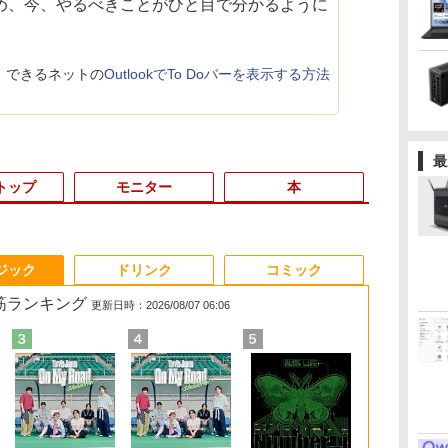
め、今、やるべきことがひと目で分かるように
できるネットの
OutlookでTo Doバーを表示する方法
最
トップ
モニター
本
3
3
3
3
4
4
4
4
5
5
5
5
6
6
6
ジック
ドリンク
コミック
れ筋ランキング
更新日時：2026/08/07 06:06
間
ン
女
【公式・メーカー直
【マラソン値引中！ 当
[VETESA正規販売店]
ゾンビのあふれた世界
24G4/11 23.8インチ フ
【マラソンセール期間
GMKtec GMK-K8
ゼンリン住宅地図 B4
楽天1位★マラソン限定
中古 HP EliteBook 840
デスクトップPC
赤ちゃんに転生した話
【8/4-11
【公式・メー
片田舎のおっ
ッ
古ノ
ン
【電
販・送料無料】モニタ
日出荷！】ノートパソ
デスクトップパソコン
で俺だけが襲われない
ルHD 180Hz ゲーミン
中ポイント5倍】中古
PLUS-32/1T-
判 兵庫県 たつの市 発
P2倍【クーポン利用で
G8 Core i5 1145G7 第
Ryzen7 5700G メモリ
(5) 【電子書籍】[ 茶々
Vivobook 15
販・送料無料
聖になる外伝
ニ
世代
ー 新品 フルHD HP
コン 新品 15.6インチ
PC 一体型 新品
5 【電子書籍】[ 増田ち
グモニター FastIPS
ノートパソコン 第8世
W11Pro(8845HS)
行年月202603
実質10,999円】モバイ
11世代CPU メモリ
16GB SSD1TB B550
京色 ]
メモリ16GB SS
ー 新品 フルH
りの魔法剣士 
Series 3 Pro 324pv
パソコン ノートPC
Windows11 27型 Core
ひろ ]
1ms(GTG)
代 Core i5 メモリ8GB
28229010R
ルモニター 15.6インチ
16GB SSD256GB 14イ
グラボなし
6E クールシルバ
Series 3 Pro
子書籍】[ 佐