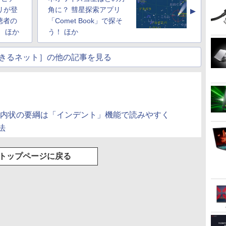
プリが登
角に？ 彗星探索アプリ
▲
聴者の
「Comet Book」で探そ
 ほか
う！ ほか
きるネット］の他の記事を見る
案内状の要綱は「インデント」機能で読みやすく
法
トップページに戻る