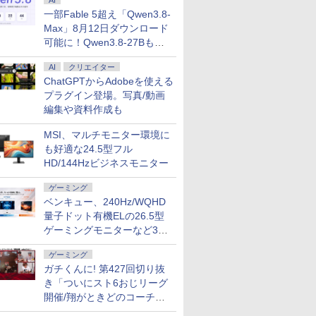
AI
￥29,400
￥792
￥792
￥99,800
￥89,980
￥770
￥54,800
￥792
HDモニタ
ンチ 高画質 pcモニタ
め
年保証・無輝点保証)(ブ
ィスプレイ 
一部Fable 5超え「Qwen3.8-
8型 角度調整
ー 高さ調節可能 多機
ラック) GigaCrysta S
モバイルモ
Max」8月12日ダウンロード
 100Hz
能スタンド ps5
LCD-GDU271JLAQD
WUXGA 1
可能に！Qwen3.8-27Bも順
switch 144Hz HDMI
325g 薄型 
次
 VGA スピ
DP
VAIO Visi
AI
クリエイター
5
VJ5VP141
ChatGPTからAdobeを使える
保証 転送不
プラグイン登場。写真/動画
BU9UT）
編集や資料作成も
MSI、マルチモニター環境に
も好適な24.5型フル
HD/144Hzビジネスモニター
ゲーミング
ベンキュー、240Hz/WQHD
量子ドット有機ELの26.5型
ゲーミングモニターなど3機
種
ゲーミング
ガチくんに! 第427回切り抜
き「ついにスト6おじリーグ
開催/翔がときどのコーチ就
任など」