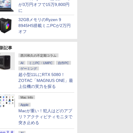
が3万円オフで15万9,800円
に
32GBメモリのRyzen 9
8945HS搭載ミニPCが2万円
オフ
新記事
西川和久の不定期コラム
AI
ミニPC・UMPC
自作PC
ゲーミング
超小型11LにRTX 5080！
7
7
8
8
7
9
9
10
10
ZOTAC「MAGNUS ONE」最
上位機の実力を探る
Mac Info
Apple
Macが重い！犯人はどのアプ
リ？アクティビティモニタで
クーポン配布セール】 ASUS ノートパソコン
カー直
さん、剣
Pixio ピクシオ PX24Q
よくわからないけれど
Dell S2725QC 27イン
異世界ウォーキング
【エントリーでP10倍★8/11 01:59まで】【
アイオーデータ｜I-O
鹿楓堂よついろ日和
【P2倍8/4 
時間停止勇
突き止める
 M1502NAQ 15.6インチ AMD Ryzen 7 170
】モニタ
 はじま
Pro ゲーミングモニタ
異世界に転生していた
チ 4K モニター
（14） 【電子書籍】[
生産・公式】 ノートパソコン Office付き 新品 m
DATA ゲーミング液晶デ
23巻 【電子書籍】[ 清
1:59まで
【電子書籍
D 512GB Windows 11 重量1.7kg Wi-Fi
D HP
3巻 【電
ー 23.8インチ 180Hz
ようです（32） 【電子
あるくひと ]
A5A01SR-A 15.6インチ フルHD Ryzen 5 743
ィスプレイ(27型/IPS/4K
水ユウ ]
VAIO 20
則 ]
￥49,800
ー M1502NAQ-R7165SIRA
 324ph
賀崎しげ
WQHD Fast IPS 24イ
書籍】[ 内々けやき ]
モリ 256GB SSD マウスコンピューター ノー
3840×2160/360Hz/0.5ms/HDR1400
ル バイオ