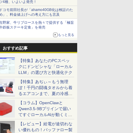
ツ4種、いよいよ発売！
ドコモ前田社長が「ahamo40GB化は検証のた
め」、料金値上げへの考え方にも言及
吉野家、牛リブロースを熱々で提供する「極旨
牛鉄板ステーキ定食」を発売
もっと見る
おすすめ記事
【特集】あなたのPCスペッ
クにドンピシャな「ローカル
LLM」の選び方と快適化テク
【特集】あぢぃ～もう無理
ぽ！千円の闘魂タオルから着
るエアコンまで、夏の冷感グ
ッズ一挙紹介
【コラム】OpenClawと
Qwen3.5-9Bプリインで届い
てすぐローカルAIが動くミニ
PC「SER9 Pro」
【レビュー】給電が途切れな
い優れもの！バッファロー製