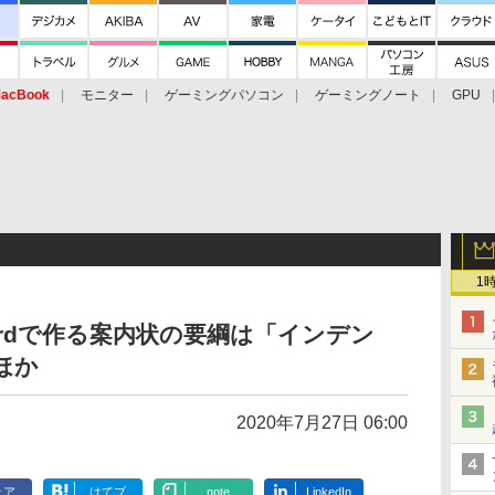
acBook
モニター
ゲーミングパソコン
ゲーミングノート
GPU
1
rdで作る案内状の要綱は「インデン
ほか
2020年7月27日 06:00
ェア
はてブ
note
LinkedIn