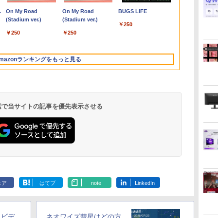
￥12,900
￥32,800
￥69,800
￥1,155
￥13,591
￥32,980
￥124,800
￥19,800
￥13,999
￥47,800
￥148,700
￥1,430
￥134,799
￥15,900
￥770
フ
3イ
23.8 インチFHD VA モ
CPU Intel Pentium
i7 第4世代 Office付き
SSD512GB 15.6インチ
モバイルディスプレイ
ンチ フルHD
23.8インチF
る ]
.
Anker Soundcore
On My Road
【2026年アップグレ
On My Road
Xiaomi シャオミ
BUGS LIFE
デ
レ
B
ニター VA 23.8型 角度
GOLD 6500Y メモリ
メモリ16GB
WXGA テンキー Web
FHD 1920*1080 非光沢
Windows11 Pro
ー IPS 23.
Liberty 5 ミッドナイ
(Stadium ver.)
ード版】AOKIMI ワ
(Stadium ver.)
REDMI Buds 8 Lite ワ
モ
TB
調整 VESA 100Hz 液晶
12GB SSD 256GB 15
SSD512GB 初期設定済
カメラ 無線LAN Wi-Fi
A+スクリーン IPS液晶
4Q8U2EC#ABJ 1年保
高さ調整 VESA
￥250
トブラック
イヤレスイヤホン
イヤレスイヤホン
ニ
h
i
HDMI VGA PS5
インチ フルHD HDMI
ホワイト ブラック
Windows11 Lenovo
パネル 薄型 軽量
証 Bランク ノートパソ
液晶 HDMI
￥250
￥250
bluetooth イヤホン
Bluetooth 5.4 ノイズ
タ
Nintendo Switch 3年
USB3.0 WEBカメラ 無
ThinkPad L580 初期設
USBType-C miniHDMI
コン【CA】 ノートpc
DisplayPort
￥14,990
￥1,964
￥2,980
V12 小型軽量 ブルー
キャンセリング ANC
S
初
A対
保証 転送不可 (型番:
線LAN Wifi
定済 すぐ使える 90日
カバースタンド付き
中古ノートパソコン
ーカー付き PS
トゥースHi-Fi 最大
36時間再生
c
面
9U5C1AA)
Windows11 office JIS
保証 送料無料
PS4/PS5/Switch/PC/Mac
16gbメモリ 256gb
Switch 3年
mazonランキングをもっと見る
36時間再生 ぶるーと
ox
日本語キーボード 新生
など対応 Ingnok yn02b
ssd windows11プロ
可 (型番：B0
ゅーす コードレス
活 事務 学生 初心者
ノートPC14型 hpノー
ENCノイズキャンセ
NC15J
トパソコン14型
リング 自動ペアリン
グ Type-C充電 マイ
ク付き 防水 タッチ式
 検索で当サイトの記事を優先表示させる
音量調整 スポーツ/通
勤/通学/WEB会議(ホ
ワイト)
by Amazon 炭酸水
ONE PIECE モノクロ
by Amazon 天然水
HUNTER×HUNTER
コカ・コーラ やかんの
スーパーの裏でヤニ吸
ラベルレス 500ml
版 115 (ジャンプコミ
ラベルレス 2L×9本
モノクロ版 39 (ジャ
麦茶 from 爽健美茶 ラ
うふたり 9巻 (デジタル
×24本 強炭酸水 ペッ
ックスDIGITAL)
ンプコミックス
ベルレス
版ビッグガンガンコミ
￥1,117
ェア
はてブ
note
LinkedIn
水
トボトル 500ミリリ
DIGITAL)
650mlPET×24本
ックス)
￥1,625
￥594
￥572
￥2,009
￥810
ットル (Smart
Basic)
・ビデ
ネオワイズ彗星はどの方