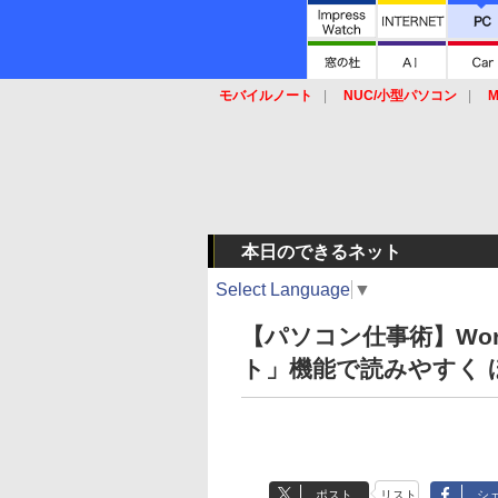
モバイルノート
NUC/小型パソコン
M
SSD
キーボード
マウス
本日のできるネット
Select Language
▼
【パソコン仕事術】Wo
ト」機能で読みやすく 
ポスト
リスト
シ