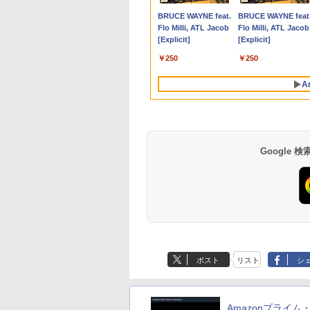
980
0
￥54,800
￥792
￥29,800
￥24,800
￥2,980
￥792
￥9,999
￥29,980
￥66,248
￥792
証・無輝点保証)(ブ
ィスプレイ 14.0インチ
代Core-i5 2.6GHz 2K
【Windows 11 Pro
VGA / DVI ケーブル付
子書籍】[ 駒鳥ひわ ]
グレア 非光沢 1080P
M.2 SSD256GB 13.
10110U 16GB DDR4
Anker Soundcore
BRUCE WAYNE feat.
Anker Soundcore
BRUCE WAYNE feat
 GigaCrysta S
モバイルモニター
解像度 2736 x 1824 タ
64Bit搭載】DELL
き サブモニター 監視
ルHD コスパ 高画質 
ンチ フルHD ノング
64GBまで増設 512G
P40i オフホワイト
Flo Milli, ATL Jacob
P31i ブラック
Flo Milli, ATL Jacob
-GDU271JLAQD
WUXGA 16:10 軽量
ッチパネル Office付き/
Optiplexシリーズ
用 ケーブル付き 動作
ュアルモニター サブ
ア Webカメラ 無線
SSD M.2 2242 最大8
[Explicit]
[Explicit]
325g 薄型 USB-C
カメラ/HDMI /
Core i5搭載/4G/新品
確認済み 30日保証 送
ニター ポータブルモ
LAN Wi-Fi Bluetoot
Windows11 Pro min
￥7,990
￥5,990
VAIO Vision+ 14
Windows 11 Pro 中古
SSD 120GB/DVD-
料無料
ター ゲーミングモニ
Windows11 東芝
pc 4.1GHz WIFI6
￥250
￥250
VJ5VP141C12
タブレットPC /ノート
ROM/送料無料【オプ
ー リモートワーク IP
dynabook G83/HS 
BT5.2 小型PC VES
パソコン 2in1 中古 タ
ション色々有】
Tpye-C/mini HDMI p
期設定済 すぐ使える
応 ミニパソコン 2画
A
ブレット WIFI
ミニPC iPhone対応
90日保証 送料無料
高性能 みにpc nucb
Bluetooth
省エネ デスクトップ
PC
Google
【Amazon.co.jp限
薬屋のひとりごと 17
by Amazon 天然水
異世界居酒屋「の
定】 い・ろ・は・す
巻 (デジタル版ビッグ
ラベルレス 500ml
ぶ」(22) (角川コミッ
2L PET ラベルレス
ガンガンコミックス)
×24本 富士山の天然
クス・エース)
ポスト
リスト
シ
×8本
水 バナジウム含有 
￥1,112
￥770
￥1,380
￥832
ミネラルウォーター
ペットボトル 静岡県
産 500ミリリットル
Amazonプライム
(Smart Basic)