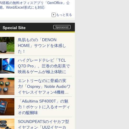
AI搭載の無料オフィスアプリ「GenOffice」公
開。Word/Excel形式にも対応
もっと見る
Special Site
鳥肌ものの「DENON
HOME」サウンドを体感し
た！
ハイグレードテレビ「TCL
Q7D Pro」。圧巻の色彩美で
映画＆ゲームが極上体験に
エントリーなのに脅威の実
力!「Osprey」Noble Audioワ
イヤレスイヤフォン4機種を
一気に聴く
「A&ultima SP4000T」の魅
力！ポケットに入るオーディ
オの醍醐味
SOUNDPEATSのイヤカフ型
イヤフォン「UU2イヤーカ