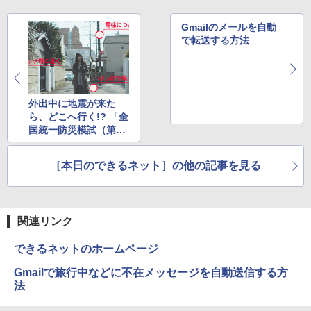
Xiaomi シャオミ REDMI Buds 8 Lite ワイヤ
レスイヤホン Bluetooth 5.4 ノイズキャンセ
リング ANC 36時間再生
Gmailのメールを自動
で転送する方法
￥3,480
外出中に地震が来た
ら、どこへ行く!? 「全
国統一防災模試（第2
回）」で対応力をチェ
ック
［本日のできるネット］の他の記事を見る
関連リンク
できるネットのホームページ
Gmailで旅行中などに不在メッセージを自動送信する方
法