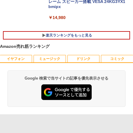
レーム スピーカー搭載 VESA 24KG3YX1
bmipx
￥14,980
楽天ランキングをもっと見る
Amazon売れ筋ランキング
イヤフォン
ミュージック
ドリンク
コミック
魔王城の料理番 〜コワモテ魔族ばかりだ
1
けど、ホワイトな職場です〜 6巻 【電
子書籍】[ ワイエム系 ]
Google 検索で当サイトの記事を優先表示させる
Anker Soundcore P42i (Bluetooth 6.1)【完
BRUCE WAYNE feat. Flo Milli, ATL Jacob
by Amazon 天然水 ラベルレス 500ml ×24本
薬屋のひとりごと 17巻 (デジタル版ビッグガ
￥792
全ワイヤレスイヤホン/ウルトラノイズキャン
[Explicit]
富士山の天然水 バナジウム含有 水 ミネラル
ンガンコミックス)
セリング 3.5 / マルチポイント接続 / 最大40時
ウォーター ペットボトル 静岡県産 500ミリリ
間再生 / コンパクト形状/持ち運びに便利 / IP5
ットル (Smart Basic)
￥250
￥770
5 防塵防水位規格/PSE技術基準適合】パープ
【送料無料】現代法律実務の諸問題 令和
2
ル
￥1,380
7年度研修版／日本弁護士連合会
￥9,990
BRUCE WAYNE feat. Flo Milli, ATL Jacob
異世界居酒屋「のぶ」(22) (角川コミックス・
￥8,030
[Explicit]
エース)
【Amazon.co.jp限定】 い・ろ・は・す 2L P
ET ラベルレス ×8本