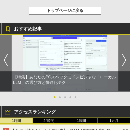
トップページに戻る
おすすめ記事
【特集】あなたのPCスペックにドンピシャな「ローカル
LLM」の選び方と快適化テク
●
●
●
●
●
アクセスランキング
1時間
24時間
1週間
1カ月