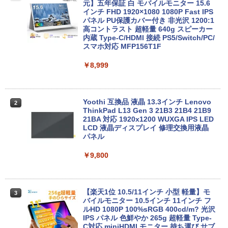
in11搭載 パソコンノートパソコンoffice
元】五年保証 白 モバイルモニター 15.6
付き 初心者向けノートPC 初期設定済 1
インチ FHD 1920×1080 1080P Fast IPS
5.6型 インテル高速CPU ランダムで発送
パネル PU保護カバー付き 非光沢 1200:1
メモリ4GB～ 高速SSD1TB 最大 フルHD
高コントラスト 超軽量 640g スピーカー
Webカメラ zoom 軽量薄型 無線 型番更
内蔵 Type-C/HDMI 接続 PS5/Switch/PC/
新で在庫処分
スマホ対応 MFP156T1F
￥12,980
￥8,999
NEC VKL24X-4 15.6インチ Core i3 メモ
Yoothi 互換品 液晶 13.3インチ Lenovo
2
2
リ8GB SSD 256GB Office付き Webカメ
ThinkPad L13 Gen 3 21B3 21B4 21B9
ラ テンキー Windows11 ノートパソコン
21BA 対応 1920x1200 WUXGA IPS LED
中古パソコン
LCD 液晶ディスプレイ 修理交換用液晶
パネル
￥14,800
￥9,800
【★最大100%ポイント】【フルHD×WE
3
Bカメラ】東芝 G83/第8世代 Core i5/メ
【楽天1位 10.5/11インチ 小型 軽量】モ
3
モリ:8GB/16GB/SSD:256GB/512GB/1T
バイルモニター 10.5インチ 11インチ フ
B/13.3型液晶/Wi-fi/Bluetooth/USB3.1/T
ルHD 1080P 100%sRGB 400cd/m? 光沢
ype-C/HDMI/中古PC 中古ノートパソコ
IPS パネル 色鮮やか 265g 超軽量 Type-
ン Windows11 Win11正式対応
C対応 miniHDMI モニター 持ち運び サブ