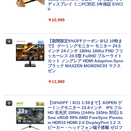
ディスプレイ ミニPC対応 3年保証 EVICI
V
￥26,800
￥10,999
HP ProBook 450 G6 15.6型大画面フルH
4
D テンキー 8世代Core i5-8265U NVMeS
SD512GB メモリ16GB Webカメラ内蔵
【期間限定5%OFFクーポン 8/12 10時ま
4
Type-C 指紋認証 HDMI Office Windows
で】 ゲーミングモニター モニター 24.5
11 送料無料 中古ノートパソコン
インチ 24インチ 180Hz 180hz FHD フリ
ッカーレス 24.5型 FullHD ブルーライト
カット ノングレア HDMI Adaptive-Sync
￥39,600
ブラック MAXZEN MGM25IC03 マクス
ゼン
￥11,980
【ランキング1位！】新品 ノートパソコ
5
ン VETESA Intel Celeron 6500Y メモリ
ー:8GB SSD:1TB最大 15.6インチ 15.6型
フルHD液晶 テンキー付き 日本語キーボ
ードwindows11搭載 office2024付き 初
【16%OFF！8/11 1:59まで】AOPEN ゲ
5
期設定済 IPS広視野角 無線機能 超軽量 P
ーミングモニター 23.8インチ IPS フル
C パソコン テレワーク応援
HD 非光沢 200Hz (144Hz 165Hz 対応) 0.
5ms sRGB 99% AMD FreeSync Premiu
m HDR10 HDMI 2.0 DisplayPort 1.2 ス
￥45,980
ピーカー・ヘッドフォン端子搭載 ゼロフ