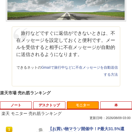
旅行などですぐに返信ができないときは、不
在メッセージを設定しておくと便利です。メー
ルを受信すると相手に不在メッセージが自動的
に送信されるようになります。
できるネットの
Gmailで旅行中などに不在メッセージを自動送信
する方法
楽天市場 売れ筋ランキング
ノート
デスクトップ
モニター
本
楽天 モニター 売れ筋ランキング
更新日時：2026/08/09 03:00
【期間限定破格金額！】新生活 新古品 W
【お買い物マラソ開催中！P最大31.5%還
1
1