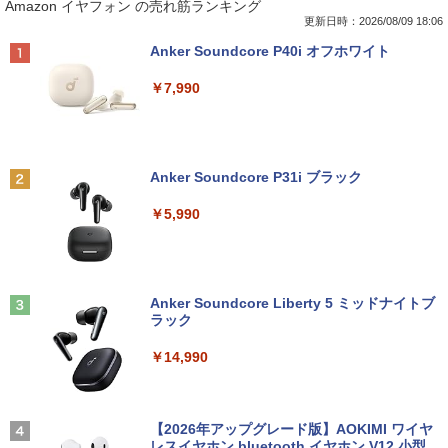
Amazon イヤフォン の売れ筋ランキング
ire Max 11(2023年発売) グレー B0B2SD
応】富士通 ESPRIMO D588/第8世代 Cor
5型ワイドカラー液晶ディスプレイ PTF
（0）
8BVX ［11型 /Wi-Fiモデル /ストレージ：
ei5/メモリ:8GB/16GB/32GB/SSD:256G
WDE-22W / PTFBDE-22W ブラック/ ホ
更新日時：2026/08/09 18:06
64GB］ B0B2SD8BVX [振込不可]
B/512GB/1TB/USB 3.1/DP/DisplayPort/
ワイト色 スピーカー搭載 プリンストン
￥19,800
Anker Soundcore P40i オフホワイト
DVI/Wi-fi/2画面出力/Windows11/Windo
ws10/Office/中古 デスクトップ デスクト
￥19,980
￥4,050
￥7,990
ップPC
￥29,800
[新品]ドラゴンボール[新書版/新装版](1-4
2
2巻 全巻) 全巻セット
【台数限定価格】＼ ★最大2000円OFF
【タッチ式選べる 携帯式】モバイルモニ
2
2
クーポン★／【楽天週間1位】中古 ノー
ター 14インチ フルHD IPSパネル 非光沢
Anker Soundcore P31i ブラック
トパソコン/中古ノートpc/第8世代 office
タッチ式/非タッチ式選択可能 Type-C対
￥20,328
付き/SSD 512GB メモリ16GB/Core i5
「3500U/4300Uより速い」 NiPoGi ミニ
応 HDMI VESA対応 モニター 持ち運び
2
￥5,990
第8世代/ノートパソコン Windows11/お
pc Ryzen Embedded R2544初登場 8G
サブディスプレイ デュアルモニター テレ
まかせ パソコン/WIFI/激安パソコン/15.6
B+256GB 4TB拡張可 mini pc Windows
ワーク ミニPC対応 EVICIV
インチ 安い ノートPC
11 Pro 動作より高速 4K×3画面出力 ミニ
パソコン HDMI2.0+DP1.4 静音性 小型pc
￥11,999
ちいかわ なんか小さくてかわいいやつ
3
豊富な端子Type-C USB3.2 有線LAN WI
￥13,500
（7） （ワイドKC） [ ナガノ ]
FI5/BT4.2 省電力 オフィス/学習向け P2
Anker Soundcore Liberty 5 ミッドナイトブ
ラック
￥1,375
￥33,800
【期間限定5%OFFクーポン 8/12 10時ま
3
￥14,990
新古品ノートパソコン Intel Celeron Wi
で】 モニター 27インチ 100Hz FHD VA
3
ndows11 Pro WPS Office 2024付き メ
パネル スピーカー搭載 ブルーライト軽減
モリ6GB SSD256GB 14型 FHD Webカ
ノングレアタイプ 壁掛け対応 省スペース
メラ 軽量 モバイル ビジネス 在宅勤務 学
【全品最大2500円OFFクーポン】【第8
角度調整 高視野角 178° Adaptive-Sync
SWAN-白鳥ー完結記念プレミアムセット
3
4
生向け
世代 i7 高性能ビジネス PC】 Core i7 第
対応 MAXZEN MJM27CH02-F100
【2026年アップグレード版】AOKIMI ワイヤ
[ 有吉 京子 ]
8世代 Dell OptiPlex 3060 SFF Office付
レスイヤホン bluetooth イヤホン V12 小型