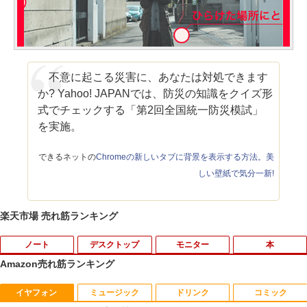
不意に起こる災害に、あなたは対処できます
か? Yahoo! JAPANでは、防災の知識をクイズ形
式でチェックする「第2回全国統一防災模試」
を実施。
できるネットの
Chromeの新しいタブに背景を表示する方法。美
しい壁紙で気分一新!
楽天市場 売れ筋ランキング
ノート
デスクトップ
モニター
本
Amazon売れ筋ランキング
イヤフォン
ミュージック
ドリンク
コミック
Amazon(アマゾン) タブレットPC New F
【★最大100%ポイント】【Win11正式対
【中古良品】【安心保証】Princeton 21.
おしりたんていファイル（既刊15巻）
1
1
1
1