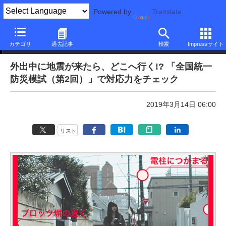
Powered by
Translate
本日のできるネット
カテゴリ
過去記事
検索
Impressサイト
外出中に地震が来たら、どこへ行く!? 「全国統一
防災模試（第2回）」で対応力をチェック
2019年3月14日 06:00
リスト