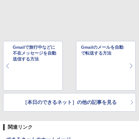
版ビッグガンガンコミックス)
【Amazon.co.jp限定】 伊藤園 磨かれて、澄
みきった日本の水 2L 8本 ラベルレス [ ケース
￥250
] [ 水 ] [ ペットボトル ] [ 箱買い ] [ ストック
￥810
] [ 水分補給 ]
￥998
Gmailで旅行中などに
Gmailのメールを自動
不在メッセージを自動
で転送する方法
送信する方法
［本日のできるネット］の他の記事を見る
関連リンク