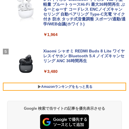
き Win11 メモリ16GB/32GB SSD256G
軽量 ブルートゥースHi-Fi 最大36時間再生 ぶ
￥19,800
￥13,980
￥21,534
B/512GB/1TB USB3.0 WIFI子機付 DVD
るーとゅーす コードレス ENCノイズキャン
HDMI DisplayPort 2画面出力 中古パソ
セリング 自動ペアリング Type-C充電 マイク
コン pc デスクトップPC 本体
付き 防水 タッチ式音量調整 スポーツ/通勤/通
学/WEB会議(ホワイト)
送料無料 2017年モデル lenovo ideaPad
モニター 21.5インチ/23.8インチ/27イン
Livly Island 公式ガイドブック4 心が重
4
4
5
￥41,999
C340-14IML Windows11 64bit タッチパ
チ フルhd 高画質 100Hz VA ノングレア
なるリヴリーの世界 [ ココネ株式会社 ]
￥1,964
ネル液晶 WEBカメラ HDMI 第8世代 Cor
非光沢 スピーカー内蔵 3年保証 ディスプ
e i5 メモリー8GB 高速SSD256GB 無線L
レイ パソコンモニター PCモニター フル
￥3,080
AN A4サイズ 14インチ フルHD液晶 中古
ハイビジョン 21インチ 液晶モニター ア
ノートパソコン 中古 パソコン【30日保
【マラソン値引中！国内組立の 新品】新
イリスオーヤマ DT-JF *
Xiaomi シャオミ REDMI Buds 8 Lite ワイヤ
4
証】
品 デスクトップPC デスクトップパソコ
レスイヤホン Bluetooth 5.4 ノイズキャンセ
ン ビジネス Ryzen5 5600GT Windows1
リング ANC 36時間再生
￥11,980
0 11 SSD256GB メモリ 16GB 1年保証
￥26,800
激安 ゲーム ゲーミングパソコン ゲーミ
￥3,480
ングPC マインクラフト ヴァロラント 原
神 eスポーツ おしゃれ 入門用 本体のみ
【2026年最新改良版・高級金属製】【タ
5
超得2,500円OFF&P2倍｜生活応援 パソ
ッチ選択】モバイルモニター 15.6インチ
Amazonランキングをもっと見る
5
￥62,795
コンバック付き｜Windows11正式対応｜
タッチパネル ワイヤレス接続 電池内蔵
中古 ノートパソコン Windows11 office
自立スタンド モバイルモニター スタンド
付 13.3型｜Corei5 第8世代｜中古ノート
ゲーミングモニター 1080PフルHD 高画
パソコン 軽量｜中古ノートパソコン 13
質 デュアルモニター サブモニター ポー
Google 検索で当サイトの記事を優先表示させる
BRUCE WAYNE feat. Flo Milli, ATL Jacob
【Amazon.co.jp限定】 い・ろ・は・す 2L P
薬屋のひとりごと 17巻 (デジタル版ビッグガ
インチ｜中古PC B5サイズ｜ノートパソ
【公式・直販】デスクトップパソコン P
タブルモニター 選べる9パータン
5
[Explicit]
ET ラベルレス ×8本
ンガンコミックス)
コン 整備済み｜ノートパソコン
C 新品 Lenovo ThinkCentre neo 50q T
iny Gen 5 Core i5 メモリ 16GB SSD 25
￥14,580
6GB 512GB 選択可 Windows11 Home
￥250
￥1,112
￥770
￥27,800