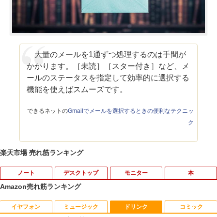
大量のメールを1通ずつ処理するのは手間が
かかります。［未読］［スター付き］など、メ
ールのステータスを指定して効率的に選択する
機能を使えばスムーズです。
できるネットの
Gmailでメールを選択するときの便利なテクニッ
ク
楽天市場 売れ筋ランキング
ノート
デスクトップ
モニター
本
Amazon売れ筋ランキング
イヤフォン
ミュージック
ドリンク
コミック
【期間限定 キャンペン】中古ノートパソ
【中古】 Apple TV HD 32GB MR912J/A
【マラソンセール期間中ポイント5倍】
星新一ショートショート1001 [ 星 新一 ]
1
1
1
1