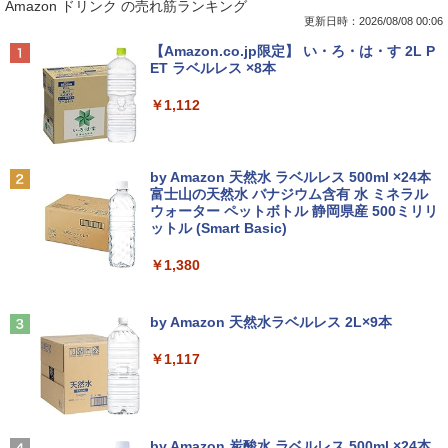
Amazon ドリンク の売れ筋ランキング
コン Windows11 Office搭載 軽量 13.3
(A1625) 周辺機器 / 発売時期2015年〜
【訳あり】 中古モニター 23〜24インチ
型 モバイルPC 富士通 LIFEBOOK E734
DP / HDMI / DVI VGA 端子選択可能 店長
更新日時：2026/08/08 00:06
￥49,500
Intel Celeron 第4世代CPU メモリ4GB S
おまかせ ケーブル付き サブモニターにお
￥4,680
Anker Soundcore P40i オフホワイト
BRUCE WAYNE feat. Flo Milli, ATL Jacob
【Amazon.co.jp限定】 い・ろ・は・す 2L P
SD128GB+外付けHDD250GB HD(1366×
すすめ 動作確認済み 30日保証 送料無料
[Explicit]
ET ラベルレス ×8本
768) 無線 bluetooth内蔵 DisplayPort対
￥7,990
応 送料無料 訳あり
￥4,200
￥250
￥1,112
￥7,980
【週末限定クーポン＆P5倍！】 中古パソ
永遠の記憶 [ 東野 圭吾 ]
2
2
コン 中古 デスクトップパソコン Office
付き 大容量 快適メモリ 第8世代 整備済
□◇〇【目が疲れにくい ブルーライトカ
￥2,310
2
Anker Soundcore P31i ホワイト
BRUCE WAYNE feat. Flo Milli, ATL Jacob
by Amazon 天然水 ラベルレス 500ml ×24本
み サポート充実 Windows11 Pro DELL
ット!!】iiyama/イイヤマ フルHD対応21.
[Explicit]
富士山の天然水 バナジウム含有 水 ミネラル
OptiPlex 7060 Core i5 16GB 中古 パソ
中古ノートパソコン・ windows11 offic
5型 ProLite XUB2292HS-B1 HDMI対応
2
ウォーター ペットボトル 静岡県産 500ミリリ
￥5,990
コン デスクトップパソコン
e付・整備済み品・富士通 ARROWS Tab
スピーカー内蔵 綺麗な鮮明画像 【中古】
ットル (Smart Basic)
￥250
Q508 文教モデル 10.1型 WUXGA タブレ
送料無料
ットPC (Atom / 4GB / 128GB / Window
￥49,999
￥1,380
s 11 & Office 2019 搭載) 本体＋専用キ
￥6,500
月刊少女野崎くん（18）特装版 セレク
3
ーボード付 ・初期設定不要
ト小冊子「堀と鹿島編」付き （SEコミッ
Anker Soundcore Liberty 5 ミッドナイトブ
On My Road (Stadium ver.)
クスプレミアム） [ 椿いづみ ]
ラック
by Amazon 天然水ラベルレス 2L×9本
￥9,800
DELL Optiplex 7090 2500SFF (Win11x
3
￥250
64) 中古 Core i7-2.5GHz(11700)/メモリ
￥1,650
【中古】その他メーカー モバイルモニタ
3
￥14,990
16GB/HDD1TB/DVDマルチ [B:良品] 202
￥1,117
ー 15.6インチ フルHD【291-ud】
2年頃購入
【期間限定破格金額！】新生活 新古品 W
￥7,235
3
in11搭載 パソコンノートパソコンoffice
￥56,100
【幼児ドリル部門ランキング第1位】 学
4
付き 初心者向けノートPC 初期設定済 1
【2026年アップグレード版】AOKIMI ワイヤ
On My Road (Stadium ver.)
習参考書 問題集 プリント ドリル 手先 て
5.6型 インテル高速CPU ランダムで発送
レスイヤホン bluetooth イヤホン V12 小型
by Amazon 炭酸水 ラベルレス 500ml ×24本
さき 遊び「はじめての七田式プリント」