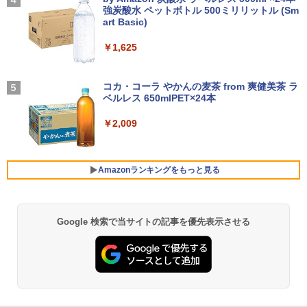
メモリ4GB～ 高速SSD1TB 最大 フルHD
軽量 ブルートゥースHi-Fi 最大36時間再生 ぶ
強炭酸水 ペットボトル 500ミリリットル (Sm
￥250
Webカメラ zoom 軽量薄型 無線 型番更
るーとゅーす コードレス ENCノイズキャン
art Basic)
【エントリーでポイント100％還元のチ
【2025新型】モバイルモニター15.6イン
￥8,800
4
4
新で在庫処分
セリング 自動ペアリング Type-C充電 マイク
ャンス】GMKtec M8 ミニPC【AMD Ryz
チ モバイルディスプレイ ポータブルモニ
付き 防水 タッチ式音量調整 スポーツ/通勤/通
￥1,625
en 5 PRO 6650H 16GB 512GB】4.5GH
タ ゲームモニタ ー スイッチ用モニター
学/WEB会議 6.0(オフホワイト)
￥9,980
z 6コア 12スレッド OCuLink Windows
1920x1080P FHD 持ち運び 高輝度400Ni
11 Pro LPDDR5 6400MT/s 16T増設 3画
ts 非光沢IPSパネル 100%広色域 HDRモ
BUGS LIFE
魔女と傭兵（9） 【電子書籍】[ 宮木真人
5
￥2,599
面2.5GbpsLAN Bluetooth5.2 WiFi HD
ード対応 Type-C/mini HDMI端子 PC/Swi
]
コカ・コーラ やかんの麦茶 from 爽健美茶 ラ
MI 省エネ ゲーミングpc みにpc minipc
tch/PS4/MAC/スマホなど対応 B0BZW3
ベルレス 650mlPET×24本
￥250
8K コンパクト
XVDL
【中古】 店長セレクト おまかせA4ノー
4
￥792
トパソコン Windows10 お気軽ノートPC
Xiaomi シャオミ REDMI Buds 8 Lite ワイヤ
￥2,009
SSD120GB以上 メモリ4GB Celeron搭
￥78,248
￥7,400
レスイヤホン Bluetooth 5.4 ノイズキャンセ
載 液晶15インチ 中古ノートパソコン DV
リング ANC 36時間再生
Dドライブ(内蔵or外付) WPS Office付き
中古パソコン
￥3,480
Amazonランキングをもっと見る
GMKtec｜ジーエムケーテック 超小型 デ
【500円クーポン＋ポイント最大31.5%還
5
5
￥11,800
スクトップパソコン GMKtec NucBox G
元！】モバイルモニター 15.6 インチ FH
11(Windows 11 Pro/Ryzen Embedded
D 1920×1080 1080P Fast IPS パネル 非
R2514/メモリ 16GB/SSD 256GB)(シル
光沢 1000:1 高コントラスト 超軽量 600
Google 検索で当サイトの記事を優先表示させる
薬屋のひとりごと 17巻 (デジタル版ビッグガ
バー) ミニPC GMK-G11-16/256-W11Pro
g スピーカー内蔵 Type-C/HDMI 接続 PS
ンガンコミックス)
(R2514)
5/Switch/PC/スマホ対応
レビュー投稿 5年保証｜MS Office 2024
5
H&B 搭載｜中古 ノートパソコン Windo
￥770
ws11 Office付｜スペック Core i5 第7世
￥72,000
￥8,490
代 メモリ 8GB 大容量 HDD 500GB テン
キー DVDドライブ搭載 CD DVD 再生可
｜中古パソコン 中古ノートパソコン 中古