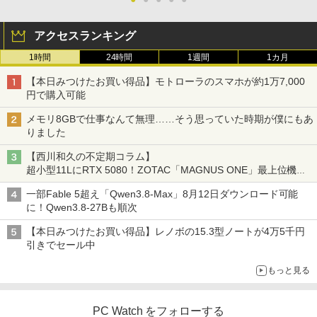
アクセスランキング
1時間
24時間
1週間
1カ月
【本日みつけたお買い得品】モトローラのスマホが約1万7,000
円で購入可能
メモリ8GBで仕事なんて無理……そう思っていた時期が僕にもあ
りました
【西川和久の不定期コラム】
超小型11LにRTX 5080！ZOTAC「MAGNUS ONE」最上位機の
実力を探る
一部Fable 5超え「Qwen3.8-Max」8月12日ダウンロード可能
に！Qwen3.8-27Bも順次
【本日みつけたお買い得品】レノボの15.3型ノートが4万5千円
引きでセール中
もっと見る
PC Watch をフォローする