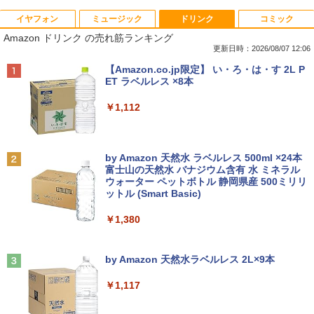
イヤフォン
ミュージック
ドリンク
コミック
8月5日限定10倍＆抽選10000P！｜高性
【マラソンP5倍/10%オフクーポン】中古
【公式・メーカー直販・送料無料】モニ
ゼンリン住宅地図 B4判 東京都 東京都港
1
1
1
1
Amazon ドリンク の売れ筋ランキング
能ノートパソコン富士通 ライフブック A
ディスクトップパソコン Windows11 Of
ター 新品 フルHD HP Series 3 Pro 322p
区 発行年月202604 13103011I
579/749 Windows11 第八世代Corei5 1
fice付き デル Dell OptiPlex 3050 SFF
e 21.45インチFHDモニター IPS 21.5型
更新日時：2026/08/07 12:06
5.6型大画面 メモリ8GB 秒速起動新品SS
第6世代Core i5 メモリ8GB/16GB 高速S
角度調整 VESA 100Hz 液晶 HDMI VGA P
￥25,740
Anker Soundcore P40i オフホワイト
BRUCE WAYNE feat. Flo Milli, ATL Jacob
【Amazon.co.jp限定】 い・ろ・は・す 2L P
D256GB DVD内蔵【カメラ、テンキー選
SD128GB/256GB DVD搭載 初期設定済
S5 Switch 3年保証 転送不可 (型番：AK2
[Explicit]
ET ラベルレス ×8本
べる】ノートパソコン オフィス付き Mic
み 送料無料 保証付き
F1UT）
￥7,990
rosoftoffice2024可 WIFI Bluetooth 送
￥250
￥1,112
料無料
￥15,800
￥11,280
杖と剣のウィストリア（16） 【電子書
2
￥24,000
籍】[ 大森藤ノ ]
Anker Soundcore P31i ブラック
BRUCE WAYNE feat. Flo Milli, ATL Jacob
by Amazon 天然水 ラベルレス 500ml ×24本
中古デスクトップDell Optiplex 3070 SF
モニター 23.8インチ 144Hz FHD pcモニ
￥594
2
2
[Explicit]
富士山の天然水 バナジウム含有 水 ミネラル
F 3070-3070SF 【中古】 Dell Optiplex
ター フリッカーレス FullHD ブルーライ
ウォーター ペットボトル 静岡県産 500ミリリ
￥5,990
パナソ ニック ノートパソコン Let's not
3070 SFF 中古デスクトップCore i5 Win
トカット ノングレア ディスプレイ HDMI
2
ットル (Smart Basic)
￥250
e CF-SV8 軽量化 12.1インチWUXGA(19
11 Pro 64bit Dell Optiplex 3070 SFF 中
144hz pcモニター Adaptive-Sync ブラ
20×1200) ノートPC 第8世代Core i5-836
古デスクトップCore i5 Win11 Pro 64bit
ック MAXZEN MJM24IC01 MJM24IC02-
￥1,380
5U 1.90GHz メモリ8GB SSD WEBカメ
F144 マクスゼン
歴史地理学事典 [ 歴史地理学会 ]
3
ラ内蔵 (SSD 256GB) win11 pro&office
￥24,500
2019 搭載・送料無料
Anker Soundcore Liberty 5 ミッドナイトブ
On My Road (Stadium ver.)
￥10,980
￥26,400
ラック
by Amazon 天然水ラベルレス 2L×9本
￥25,800
￥250
￥14,990
￥1,117
【中古・Aランク】富士通 ESPRIMO D5
3
88/B デスクトップパソコン 第9世代 Cor
Thinlerain 13.3インチモニター 小型 デ
3
e i5 9500 メモリ8GB 高速SSD256GB W
ィスプレイ 液晶ディスプレイ モニター/1