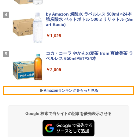
【★最大100%ポイント】Lenovo Think
indows11 Pro Office 2019搭載 WiFi 無
366x768/95°視野/HDMI VGA AV BNC U
はじめての世界名作えほん あかいえほ
3
4
Pad X280/第8世代 Core i5/メモリ:8GB/
線LAN DVD ドライブ 4K対応 省スペース
SB ポート/VESAマウント/スピーカー内
んのおうち（1～40巻） （0） [ 中脇 初
【2026年アップグレード版】AOKIMI ワイヤ
On My Road (Stadium ver.)
SSD:256GB/512GB/1TB/12.5型/Webカ
中古PC 整備済み品 90日保証 送料無料
蔵/リモコン
枝 ]
レスイヤホン bluetooth イヤホン V12 小型
by Amazon 炭酸水 ラベルレス 500ml ×24本
メラ/WIFI/Bluetooth/HDMI/USB Type-
軽量 ブルートゥースHi-Fi 最大36時間再生 ぶ
強炭酸水 ペットボトル 500ミリリットル (Sm
￥250
C/中古 パソコン 中古PC 中古ノートパソ
るーとゅーす コードレス ENCノイズキャン
art Basic)
￥28,800
￥12,149
￥26,400
コン Windows11
セリング 自動ペアリング Type-C充電 マイク
付き 防水 タッチ式音量調整 スポーツ/通勤/通
￥1,625
学/WEB会議(ホワイト)
￥26,800
【全品最大2500円OFFクーポン】【22イ
アイ・オー・データ ワイド液晶ディスプ
80代になるとたいていボケるか死ぬ。70
BUGS LIFE
4
4
5
￥1,964
ンチ 液晶+新品キーボード＆新品無線マ
レイ 21.5/23.8/27型 1920×1080/アナロ
代は神様から与えられた特別な時間 （幻
コカ・コーラ やかんの麦茶 from 爽健美茶 ラ
ウスセット】HP EliteDesk 800 G1 SFF
グRGB HDMI/ブラック/スピーカー：あ
冬舎新書） [ 林真理子 ]
ベルレス 650mlPET×24本
￥250
【整備済み品】 15.6インチ 第11世代Inte
デスクトップPC 第4世代Core-i7 Office
り/よりサステナブルなディスプレイへ/3
4
l N5095 FHD1920*1080IPS液晶 最大メ
付き Windows11 メモリ8GB/16GB SSD
辺フレームレス
Xiaomi シャオミ REDMI Buds 8 Lite ワイヤ
￥1,034
￥2,009
モリ16GB SSD1TB Office付きパソコン
256GB/512GB ハイブリッド Wi-Fi DVD
レスイヤホン Bluetooth 5.4 ノイズキャンセ
MicrosoftOffice2024可 日本語配列キー
USB3.0 デスクトップ PC 中古 PC
リング ANC 36時間再生
￥12,280
ボード/Webカメラ /USB 3.0 /HDMI 5GW
IFI Bluetooth ノートパソコン
￥27,999
￥2,980
Amazonランキングをもっと見る
￥32,800
★エイスース / ASUS アイケア液晶ディ
5
スプレイ フルHD(1920x1080) IPSパネル
【正規永久版Office付き】NiPoGi ミニp
VA249QGZ [23.8インチ]【PCモニター・
5
Google 検索で当サイトの記事を優先表示させる
薬屋のひとりごと 17巻 (デジタル版ビッグガ
c Intel N5030 最大3.1Hz mini pc Windo
液晶ディスプレイ】【送料無料】
ンガンコミックス)
【マラソンP5倍/10%オフクーポン】中古
ws11 Pro 12GB+256GB SSD (4TB拡大
5
ノートパソコン HP ProBook 450 G7 第
可能) 4K 静音 高速熱放散 小型超軽量ミ
￥13,200
￥770
10世代 Core i5 メモリ16GB SSD256GB
ニパソコン豊富なインターフェース USB