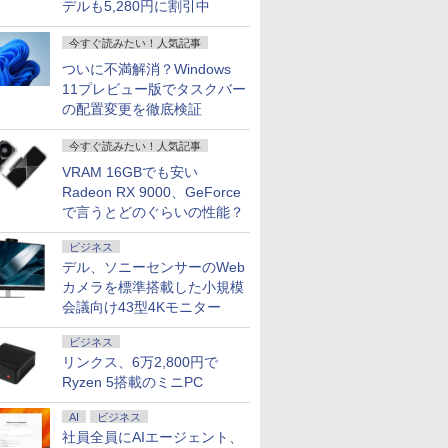
デルも5,280円に割引中
今すぐ読みたい！人気記事
ついに不満解消？Windows
11プレビュー版でタスクバー
の配置変更を徹底検証
今すぐ読みたい！人気記事
VRAM 16GBでも安い
Radeon RX 9000、GeForce
で言うとどのぐらいの性能？
ビジネス
デル、ソニーセンサーのWeb
カメラを標準搭載した小規模
会議向け43型4Kモニター
ビジネス
リンクス、6万2,800円で
Ryzen 5搭載のミニPC
AI
ビジネス
社員全員にAIエージェント、