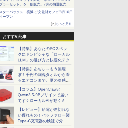
ブラーセット」を一般販売。7月の抽選販売の
当選無効分
スターバックス、横浜に“文化財カフェ”8月10日
オープン
もっと見る
おすすめ記事
【特集】あなたのPCスペッ
クにドンピシャな「ローカル
LLM」の選び方と快適化テク
【特集】あぢぃ～もう無理
ぽ！千円の闘魂タオルから着
るエアコンまで、夏の冷感グ
ッズ一挙紹介
【コラム】OpenClawと
Qwen3.5-9Bプリインで届い
てすぐローカルAIが動くミニ
PC「SER9 Pro」
【レビュー】給電が途切れな
い優れもの！バッファロー製
Type-C充電器の検証で分か
ったこと