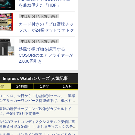
を兼ね備えた「HBF」
本日みつけたお買い得品
カード付きの「プロ野球チッ
プス」が24袋セットでオトク
本日みつけたお買い得品
熱風で揚げ物を調理する
COSORIのエアフライヤーが
2,000円引き
Impress Watchシリーズ 人気記事
時間
24時間
1週間
1カ月
ユニクロ、今日から「お盆特別セール」。涼感
シアサッカーワンピース待望値下げ、撥水ギア
ショーツは1990円に
東映の歴代オープニング映像がカプセルトイ
に。全5種で8月下旬発売
令和のファミコンディスクシステム？安価に書
き換え可能なGB用「しましまディスクシステ
ム」
カルディ、オンライン限定「ネコバッグ＆タン