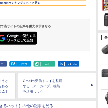
 型
応HDMI1.4×2 DP1.2×1
MJM24IC02-F144 マク
対応 ブルー
mazonランキングをもっと見る
36時間再生 ぶるーと
3年保証 KTC H24B9S
スゼン マクスゼン レ
MF27X3A
ゅーす コードレス
ビューCP1000
ENCノイズキャンセ
リング 自動ペアリン
グ Type-C充電 マイ
ク付き 防水 タッチ式
 検索で当サイトの記事を優先表示させる
音量調整 スポーツ/通
勤/通学/WEB会議(ホ
ワイト)
最
by Amazon 天然水
ONE PIECE モノクロ
by Amazon 炭酸水
HUNTER×HUNTER
コカ・コーラ やかんの
スーパーの裏でヤニ吸
ラベルレス 2L×9本
版 115 (ジャンプコミ
ラベルレス 500ml
モノクロ版 39 (ジャ
麦茶 from 爽健美茶 ラ
うふたり 9巻 (デジタル
ックスDIGITAL)
×24本 強炭酸水 ペッ
ンプコミックス
ベルレス
版ビッグガンガンコミ
￥1,117
ェア
はてブ
note
LinkedIn
トボトル 500ミリリ
DIGITAL)
650mlPET×24本
ックス)
￥594
￥1,625
￥572
￥2,009
￥810
ットル (Smart
Basic)
ろうと
Gmailの受信トレイを整理
▲
もある
する［アーカイブ］機能
ラム】
を活用しよう
きるネット］の他の記事を見る