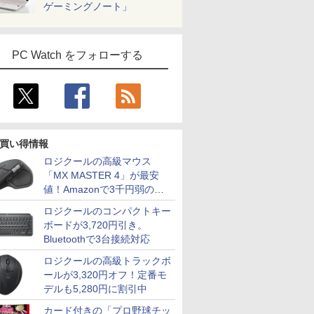
ゲーミングノート」
PC Watch をフォローする
7
7
7
2
8
8
8
9
9
9
3
10
10
10
買い得情報
ロジクールの高級マウス
「MX MASTER 4」が最安
値！Amazonで3千円弱の割
kPad
でポイント100％還元の
ラソ開催
ーローア
Amazon(アマゾン) タ
ドカベン 全巻（1-48
MAXZEN モニター 27
「28%クーポンで97,848円」GEEKOM
中古 ノートパソコン
【VRR対応・240Hzの
アンと幸福 （光文社文
中古ノートパソコン 富
【新品】 ハイキュ
【タッチ機能】モバイ
【エントリーでポイント10
【期間限定
愛蔵版シグ
Type-C
引
ロジクールのコンパクトキー
-8130U
tec ミニPC AMD
.5%還元】
2巻 全巻)
ブレットPC New Fire
巻セット・完結）水島
インチ 144Hz WQHD
A7 Max ミニPC AMD Ryzen 9 7940HS
12.5インチ Corei5 第6
速さを体感せよ】黒/白
庫） [ 坂木司 ]
士通 LIFEBOOK A577
ー！！ 全巻 1巻-45巻
ルモニター 15.6インチ
チャンス】GMKtec ミニpc
10%OFF
+魔剣豪鬼
ーミングモニ
ボードが3,720円引き。
640HS 6コア12スレッド
4型
Max 11(2023年発売) グ
新司【2週間以内発送】
FastIPS HDMI2.0
搭載【8745HS/H255より上位】
世代 最大SSD512G 最
ゲーミングモニター
第7世代 Core i5
セット 完結 古舘 春一
フルHD 100%sRGB
Ryzen7 8845HS MAX5.1
【3年保証
蔵セット [
インチ US
￥990
 15.6イン
DDR5 32GB/最大128GB
/100hz ゲ
レー B0B2SD8BVX
DP1.4 sRGB100％ フ
Radeon 780M(単体GPU級性能)｜
大メモリ16G WPS
240Hz モニター 23.8イ
Windows11 Pro WPS
集英社 ジャンプコミッ
IPSパネル タッチパネ
スレッド Oculink DDR5 32
TOSHIBA
65W給電 2
Bluetoothで3台接続対応
￥19,980
￥24,780
￥15,980
￥135,900
￥18,600
￥18,999
￥24,800
￥25,828
￥18,999
￥153,560
￥27,500
￥25,850
￥19,999
WXGA
PCIe3.0 M.2 2280
ー USB
［11型 /Wi-Fiモデル /
リッカーレス ブルー
128GB DDR5拡張可能｜USB4×2｜4画
office付き Windows11
ンチ FHD 1080p 非光沢
Office 2024付き メモ
クス バレーボール 日
ル対応 Type-C対応
4.0 M.2 2280 SSD Window
DYNABO
165Hz 14
ロジクールの高級トラックボ
ndows11
×8TB USB4
応 HDMI
ストレージ：64GB］
ライトカット 非光沢
面8K｜デュアル2.5G LAN｜3年保証｜
初期設定済み HP
IPSパネル pcモニター
リ8GB SSD1TB 15.6型
向 翔陽 影山 飛雄 烏野
miniHDMI VESA対応
Radeon 780M Bluetooth5
DYNABOO
応 白 PC
【中古】
2 2.5Gbps LAN*2 VESA
答 ㍶モニタ
B0B2SD8BVX [振込不
Adaptive-Sync
Win11 Pro｜在宅/クリエイター/ゲーミ
EliteBook 820G3 WEB
1ms応答 240 / 200 / 180
無線LAN テンキー ビ
高校 漫画 マンガ まん
サブモニター 3年保証
LAN ミニパソコン 4画面 8K 
SSD256G
FreeSync
ールが3,320円オフ！定番モ
Windows11 Pro 4K 3画
モニター 非
可]
MJM27IC03-Q144 マ
ング向け mini pc 16GB+1TB
カメラ搭載 整備済み ネ
/ 120 / 100 / 60Hz対応
ジネス 在宅勤務 学生
が 全巻セット 【送料
ミニPC対応 テレワー
ーミングPC Minipc 小型p
8GB Core 
1920*108
デルも5,280円に割引中
ra
カー内蔵
クスゼン xp10n
ット閲覧 メール用 初心
狭額縁 薄型 パソコンモ
向け
無料】
ク 在宅勤務 EVICIV
11 Pro 
非光沢 パ
nc/MPRT1ms/VESA
者向け 薄型軽量 持ち便
ニター 24インチ
ット 返品 
ー Switc
カード付きの「プロ野球チッ