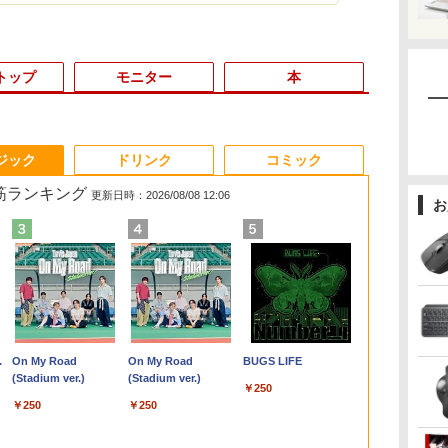
トップ
モニター
本
3
3
3
4
4
4
3
5
5
5
6
1
6
6
ジック
ドリンク
コミック
れ筋ランキング
更新日時：2026/08/08 12:06
お
メ
き
%クーポンで97,848円」GEEKOM
【マラソンP5倍/10%オ
ASUS エイスース 液
給与小六法 令和9年版
往復送料込！パソコン
【1,000円クーポン＋ポ
【3千円以上送料無
【エントリーでポイント100％還元の
Panasonic Let's note
【公式店】 モニター
薬屋のひとりごと 17巻
Lenovo Thin
【エントリー
【お買い物マ
[新品]僕のヒ
 シ
生
ax ミニPC AMD Ryzen 9 7940HS
フクーポン】中古ノー
晶ディスプレイ Eye
[ 一般財団法人 人事
レンタルハイスペック
イント最大31.5%還
料】タッチペンで音が
チャンス】GMKtec ミニpc AMD
CF-SZ6/12.1型FHD /
23.8インチ 144Hz FHD
【電子書籍】[ 日向夏 ]
L580 Core i3
チャンス】GMK
中！P最大31
カデミア (1-4
ノ
ワ
け
8745HS/H255より上位】
トパソコン Dell
Care [ 21.45型 / フル
行政研究所 ]
モデルCore
元！】ゲーミングモニ
聞ける!はじめてずかん
Ryzen7 8845HS MAX5.1GHz 8コア 16
第7世代 Core i3-7100U
pcモニター フリッカー
2.2GHz 8GB
Ryzen 5 7
モニター 27/3
全巻セット
￥770
付
eon 780M(単体GPU級性能)｜
Latitude 7380 第6世代
HD(1920×1080) / ワイ
i7/16G/SSD/カメラ付
ター 23.8インチ フル
1000 英語つき／小学館
スレッド Oculink DDR5 32G 1T PCIe
/中古ノートパソコン
レス FullHD ブルーラ
256GB(SSD)
MAX5.0GHz 
260hz/200hz
,900
￥13,800
￥10,980
￥11,000
￥14,300
￥11,979
￥5,478
￥153,560
￥14,800
￥13,280
￥17,400
￥91,999
￥14,999
￥24,090
GB DDR5拡張可能｜USB4×2｜4画
Core i5 メモリ8GB
ド ] ブラック
き（4週間延長）
HD(1920×1080) IPS
辞典編集部
4.0 M.2 2280 SSD Windows11 Pro
win11 office付・整備
イトカット ノングレア
チ非光沢TN F
Radeon 760M 
ーミングモニタ
.
Anker Soundcore
On My Road
【2026年アップグレ
On My Road
Xiaomi シャオミ
BUGS LIFE
型
レ
｜デュアル2.5G LAN｜3年保証｜
SSD128GB 12.5インチ
VP227HF
【Office2024セット】
144Hz 103%sRGB
Radeon 780M Bluetooth5.2 2.5Gbps
済み品・ メモリ8GB /
ディスプレイ HDMI
1366x768 Wi
SSD1TB/最大2
TYPE-C端子対
Liberty 5 ミッドナイ
(Stadium ver.)
ード版】AOKIMI ワ
(Stadium ver.)
REDMI Buds 8 Lite ワ
ラン
菱
11 Pro｜在宅/クリエイター/ゲーミ
フルHD Windows11
インストール済※この
1500:1コントラスト比
LAN ミニパソコン 4画面 8K k8plus ゲ
高速SSD搭載 / Webカ
144hz pcモニター
Pro 64bit 
Bluetooth5.
端子 1ms応
￥250
トブラック
イヤレスイヤホン
イヤレスイヤホン
GB
A
 mini pc 16GB+1TB
Pro カメラ Bluetooth
商品はレンタルです。
300cd 高色精度 低ブル
ーミングPC Minipc 小型pc
メラ / HDMI・VGA /
Adaptive-Sync ブラッ
【20260611】
静音 mini pc 
ー パソコン 
￥250
￥250
bluetooth イヤホン
Bluetooth 5.4 ノイズ
液
Wi-Fi 送料無料 保証付
販売品ではありませ
ーライト フリッカーフ
WiFi / 超軽量モバイル
ク MAXZEN
面出力 M6 Ult
光沢 スピー
￥14,990
￥1,964
￥3,480
V12 小型軽量 ブルー
キャンセリング ANC
き
ん。ご了承下さい。
リー Adative Sync対
ノート ・初期設定不要
MJM24IC01
HDR/Freesy
トゥースHi-Fi 最大
36時間再生