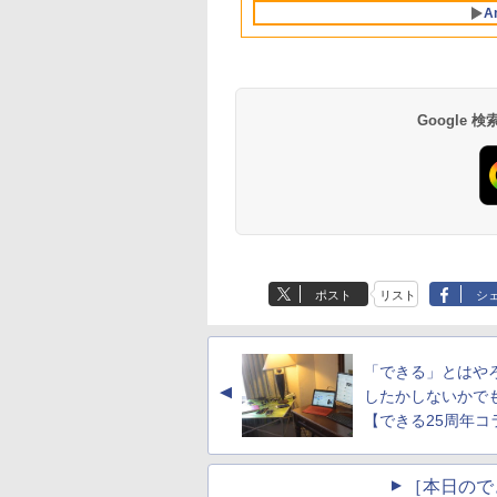
古ノートパソコン 中古
チルト スピーカー内蔵
zoom 軽量薄型 無線
古】
A
パソコン ノートパソコ
ホワイト kksmart HG-
番更新で在庫処分
ン ノート ノートPC
245HCW
OFFICE付き
Google
by Amazon 天然水
薬屋のひとりごと 17
【Amazon.co.jp限
異世界居酒屋「の
ラベルレス 500ml
巻 (デジタル版ビッグ
定】 い・ろ・は・す
ぶ」(22) (角川コミッ
×24本 富士山の天然
ガンガンコミックス)
2L PET ラベルレス
クス・エース)
ポスト
リスト
シ
水 バナジウム含有 水
×8本
￥1,380
￥770
￥1,112
￥832
ミネラルウォーター
ペットボトル 静岡県
産 500ミリリットル
「できる」とはや
(Smart Basic)
▲
したかしないかで
【できる25周年コ
［本日ので