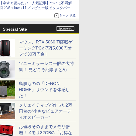
【今すぐ読みたい！人気記事】ついに不満解
消？Windows 11プレビュー版でタスクバーの
配置変更を徹底検証 - PC Watch
もっと見る
Special Site
マウス、RTX 5060 Ti搭載ゲ
ーミングPCが7万5,000円オ
フで30万円台！
ソニーミラーレス一眼の大特
集！ 見どころ記事まとめ
鳥肌ものの「DENON
HOME」サウンドを体感し
た！
クリエイティブが作った2万
円台の“小さなピュアオーデ
ィオスピーカー”
お値段そのままでメモリ倍
増！メモリ32GBの「お得な