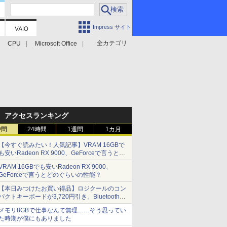
Impress サイト
全カテゴリ
CPU
Microsoft Office
アクセスランキング
時間
24時間
1週間
1カ月
【今すぐ読みたい！人気記事】VRAM 16GBで
も安いRadeon RX 9000、GeForceで言うとど
のぐらいの性能？ - PC Watch
VRAM 16GBでも安いRadeon RX 9000、
GeForceで言うとどのぐらいの性能？
【本日みつけたお買い得品】ロジクールのコン
パクトキーボードが3,720円引き。Bluetoothで3
台接続対応
メモリ8GBで仕事なんて無理……そう思ってい
た時期が僕にもありました