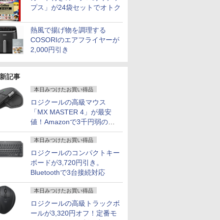
ライト軽減
利 中古パソコン ノート
Switch/PS4/5/Xbox/DVD/
古ノートパ
チルト ス
プス」が24袋セットでオトク
パソコン中古 ノート
ゲーム機 cocopar
パソコン 
ホワイト kk
PC 安心保証
ン ノート 
245HCW
OFFICE
熱風で揚げ物を調理する
COSORIのエアフライヤーが
2,000円引き
新記事
本日みつけたお買い得品
ロジクールの高級マウス
「MX MASTER 4」が最安
値！Amazonで3千円弱の割
引
本日みつけたお買い得品
ロジクールのコンパクトキー
ボードが3,720円引き。
Bluetoothで3台接続対応
本日みつけたお買い得品
ロジクールの高級トラックボ
ールが3,320円オフ！定番モ