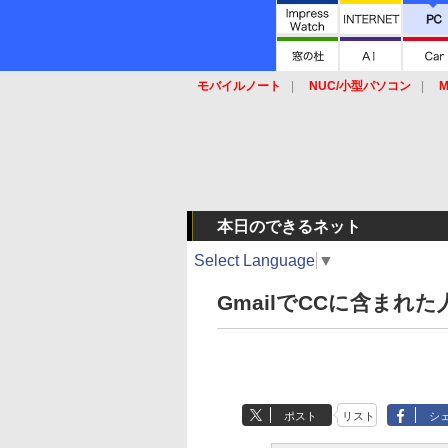
モバイルノート
NUC/小型パソコン
M
SSD
キーボード
マウス
本日のできるネット
Select Language
▼
GmailでCCに含まれ
ポスト
リスト
シ