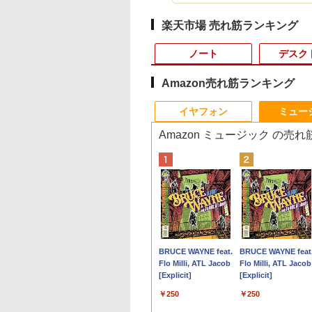
楽天市場 売れ筋ランキング
ノート
デスク
Amazon売れ筋ランキング
3
10
10
10
1
1
1
1
2
2
2
2
イヤフォン
ミュー
Amazon ミュージック の売
OM
ノートパソコン 富
品】 ハイキュ
タッチ機能】モバイ
【エントリーでポイント100％還元の
【期間限定P15倍+最大
愛蔵版シグルイ 1～7巻
Type-C一本接続！ゲ
■新品■Panasonic
【エントリーでポイント100％還元の
【中古良品】【安心保
月刊少女野崎くん
【期間限定破格金
【超特価】厳選大手
【 限定生産・特典つ
「28
0HS
LIFEBOOK A577
！ 全巻 1巻-45巻
ニター 15.6インチ
チャンス】GMKtec ミニpc AMD
10%OFFクーポン】
+魔剣豪鬼譚 宮本武
ーミングモニター 24.5
Let's note CF-SZ5
チャンス】GMKtec ミニPC AMD
証】PHILIPS 223V5L
（18）特装版 セレク
額！】新生活 新古品
ーカー 液晶モニター
】YUZURU2027 羽
A7 M
代 Core i5
ト 完結 古舘 春一
HD 100%sRGB
Ryzen7 8845HS MAX5.1GHz 8コア 16
【3年保証】東芝
蔵セット [ 南條範夫 ]
インチ USB-C 最大
CF-SZ6 CF-SV1 CF-
Ryzen 5 7640HS 6コア12スレッド
21.5 インチフル HD 液
ト小冊子「堀と鹿島
Win11搭載 パソコン
ークレット 22-23型
結弦カレンダー壁掛
搭載【
dows11 Pro WPS
社 ジャンプコミッ
Sパネル タッチパネ
スレッド Oculink DDR5 32G 1T PCIe
TOSHIBA
65W給電 200Hz
SV2 CF-SV7 CF-SV8
MAX5.0GHz DDR5 32GB/最大128GB
晶モニター HDMI VGA
編」付き （SEコミック
ートパソコンoffice
イド フル
版 [ 能登 直 ]
Rad
,800
,828
8,999
￥153,560
￥27,500
￥25,850
￥19,999
￥4,620
￥91,999
￥4,200
￥1,650
￥9,980
￥4,480
￥5,170
￥135
4画
ice 2024付き メモ
 バレーボール 日
応 Type-C対応
4.0 M.2 2280 SSD Windows11 Pro
DYNABOOK
165Hz 144Hz 120Hz対
CF-SV9 日本語キーボ
Radeon 760M PCIe3.0 M.2 2280
入力 角度調整可能
スプレミアム） [ 椿い
き 初心者向けノート
HD（1920x1080）
128
Anker Soundcore
BRUCE WAYNE feat.
Anker Soundcore
BRUCE WAYNE feat
証｜
B SSD1TB 15.6型
翔陽 影山 飛雄 烏野
niHDMI VESA対応
Radeon 780M Bluetooth5.2 2.5Gbps
DYNABOOK B65/DN
応 白 PCモニター 1ms
ード
SSD1TB/最大2×8TB USB4
づみ ]
PC 初期設定済 15.6
HDMI指定可 ノング
面8K
P40i オフホワイト
Flo Milli, ATL Jacob
P31i ブラック
Flo Milli, ATL Jacob
ーミ
LAN テンキー ビ
 漫画 マンガ まん
ブモニター 3年保証
LAN ミニパソコン 4画面 8K k8plus ゲ
SSD256GB メモリ
FreeSync HDR
Bluetooth5.2 2.5Gbps LAN*2 VESA
インテル高速CPU 
ア EIZO IIYAMA 三
Win
[Explicit]
[Explicit]
ス 在宅勤務 学生
全巻セット 【送料
ニPC対応 テレワー
ーミングPC Minipc 小型pc
8GB Core i5 Windows
1920*1080 フルHD IPS
静音 mini pc Windows11 Pro 4K 3画
ダムで発送 メモリ4
富士通 NEC IO-DAT
ング向け
￥7,990
￥5,990
】
在宅勤務 EVICIV
11 Pro 中古 アウトレ
非光沢 パソコンモニタ
面出力 M6 Ultra
～ 高速SSD1TB 最大
Dell HP PHILIPS等 
￥250
￥250
ット 返品 送料無料 中
ー Switch対応 VESA
フルHD Webカメラ
晶ディスプレイ【中