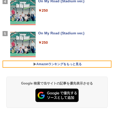
ok gen3 CPU intel celeron N4500 メモ
180日保証｜Core i5 第8世代｜富士通 中
【2026年アップグレード版】AOKIMI ワイヤ
On My Road (Stadium ver.)
第4版 [ 一般社団法人日本集中治療医学会
￥7,700
リ 4GB eMMC 32GB chrome OS LTE
古デスクトップパソコン Windows11 off
レスイヤホン bluetooth イヤホン V12 小型
教育委員会 ]
対応 FWXGA タッチ ディスプレイ タッ
ice付き｜メモリ8GB SSD256GB HDD50
軽量 ブルートゥースHi-Fi 最大36時間再生 ぶ
￥250
チペン 付属 レノボ タブレット 82JCS0B
0GB｜ デスクトップ Microsoft office
るーとゅーす コードレス ENCノイズキャン
￥22,000
W00 【メーカー認定整備済品】
第8世代｜セット購入可能｜デスクトップ
セリング 自動ペアリング Type-C充電 マイク
アースドリームス 厳選おまかせモニター
4
中古｜中古PC｜中古デスクトップ
付き 防水 タッチ式音量調整 スポーツ/通勤/通
21.5型〜27型ワイド 【HDMI対応 / FULL
学/WEB会議(ホワイト)
￥26,800
HD解像度】 大手メーカー液晶 (Dell/HP/
￥29,800
NEC等) テレワーク デュアルモニター S
On My Road (Stadium ver.)
タッチペンで音が聞ける！ はじめてずか
5
￥1,964
witch PS4 PS5対応 【整備済み中古品】
ん1000 英語つき はじめて図鑑1000 はじ
めてのずかん こども 子ども 0歳 1歳 2歳
￥250
【マラソンP5倍/10%オフクーポン】中古
3歳 4歳 小学館 タッチペン 図鑑 ずかん
￥6,470
4
ノートパソコンWindows11 Pro Office
超得2,500円OFF&P2倍｜Windows11正
はじめて 英語 プレゼント クリスマス お
Xiaomi シャオミ REDMI Buds 8 Lite ワイヤ
4
付き Panasonic Let's note CF-SV9 第1
式対応｜楽天1位｜最大180日保証｜CPU
祝い 知育玩具 英語教育
レスイヤホン Bluetooth 5.4 ノイズキャンセ
0世代Core i5 メモリ8GB/16GB 高速SSD
第8世代｜HP 中古デスクトップパソコン
リング ANC 36時間再生
26GB/512GB 12.1インチFHD Wi-Fi Blu
Windows11 office付き｜メモリ8GB SS
￥5,478
Amazonランキングをもっと見る
モバイルモニター 15.6インチ InnoView
5
etooth 送料無料 初期設定済み 保証付き
D256GB HDD500GB｜ デスクトップ Mi
￥3,480
モバイルディスプレイ 自立型 1920*1080
crosoft office 第8世代以降｜セット購入
FHD ポータブルモニター IPS液晶パネル
可能｜デスクトップ 中古｜中古PC
￥28,900
薄型 軽量 持ち運び 壁掛けに対応 Switc
h/PS3/PS4/PS5/Xbox One/PC/スマホ/U
Google 検索で当サイトの記事を優先表示させる
【Amazon.co.jp限定】 い・ろ・は・す 2L P
薬屋のひとりごと 17巻 (デジタル版ビッグガ
￥34,800
SBType-C/標準HDMI対応【選べる種
ET ラベルレス ×8本
ンガンコミックス)
類】タッチ/ケース付き/4Kタイプ
中古ノートパソコン/タブレット 2in1PC
5
￥1,112
￥770
Lenovo ThinkPad X380 Yoga 13.3型マ
￥8,980
ルチタッチパネル IPS液晶フルHD ペン付
「セールで108,430円から」GEEKOM G
5
き 8世代Core i5-8250U NVMeSSD256G
T13 Max AI ミニPC【法人様に選ばれる·I
B メモリ8GB Webカメラ内蔵 指紋認証
ntelの安定性】Core Ultra U9-185H搭載