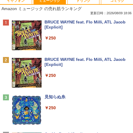
イヤフォン
ミュージック
ドリンク
コミック
【マラソンP5倍/10%オフクーポン】中古
【全品最大2500円OFFクーポン】【超小
DELL デル E1913S LED液晶モニター 19
夏帆 The Tale of KAHO [ 村上 春樹 ]
1
1
1
1
Amazon ミュージック の売れ筋ランキング
ノートパソコン Windows11 Pro Office
型筐体 ミニパソコン】 Office付き Wind
インチ スクエア ブラック 1280 x 1024 S
付き Lenovo ThinkPad L590 第8世代 C
ows11 メモリ16GB SSD 1TB Core i5 第
XGA TNパネル LEDバックライト付 非光
更新日時：2026/08/09 18:06
￥2,860
ore i5 メモリ16GB 高速SSD256GB 15.6
6世代 HP ProDesk 800G2 DM DisplayP
沢 ノングレア 液晶ディスプレイ VGA
Anker Soundcore P40i オフホワイト
BRUCE WAYNE feat. Flo Milli, ATL Jacob
インチ Bluetooth HDMI カメラ Wi-Fi 初
ort VGA 2画面同時出力 USB3.0 Type-C
【中古】
[Explicit]
期設定済み 送料無料 90日保証
WIFI子機付 中古パソコン デスクトップ
￥7,990
ミニデスクトップ ミニPC
￥2,800
￥250
￥24,500
￥23,999
プレステップ神道学（9） [ 國學院大學神
2
道文化学部 ]
【マラソンセール期間中ポイント5倍】中
2
Anker Soundcore P31i ブラック
BRUCE WAYNE feat. Flo Milli, ATL Jacob
エントリーで最大10倍！ノートパソコン
古モニター 21.5インチ ワイド フルHD 広
￥1,980
2
[Explicit]
｜東芝dynabook B55/65｜軽量 ｜ Micr
デスクトップパソコンDELL HP NEC 第
視野角パネル ノングレア PRINCETON P
2
￥5,990
osoft Office 2024 可｜高性能｜Office付
8〜10世代CoreI3I5選べる 21インチモニ
TFBDE-22W ブラック VGA DVI HDMI ス
￥250
き｜15.6インチ大画面｜Core i5 第8世代
ター付き アウトレット 新品SSD最大1TB
ピーカー搭載 チルト 送料無料 30日保証
メモリ8GB 新品SSD256GB｜Wi-Fi Blue
メモリ32GB Windows11 office付き Mic
動作確認済み
tooth WEBカメラ内蔵 中古パソコン オ
rosoftoffice2024可 中古デスクトップパ
1OC Vol.7 （TJMOOK）
3
フィス付き 中古PC ノートPC
ソコン DVD/WIFI/Bluetooth DisplayPor
￥6,580
t
Anker Soundcore Liberty 5 ミッドナイトブ
見知らぬ糸
￥1,650
ラック
￥25,000
￥29,800
￥250
￥14,990
【おまかせ】モニター 24インチ 1920x1
3
080 フルHD HDMI PCモニター 中古ディ
【ポイント最大28倍】 Lenovo 11.6イン
スプレイ
3
チ 2in1 ノートパソコン 500e chromebo
超得2,500円OFF&P2倍｜楽天1位｜最大
日本集中治療医学会 専門医テキスト
3
4