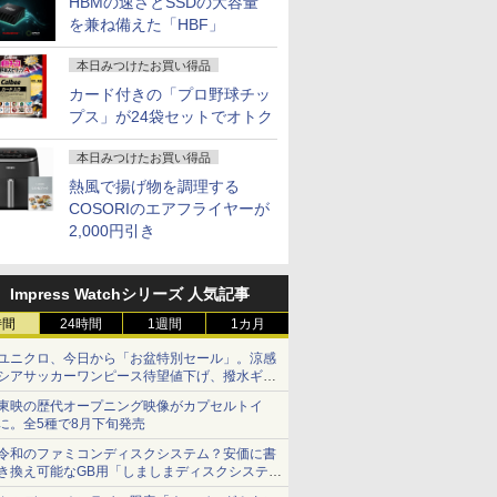
HBMの速さとSSDの大容量
を兼ね備えた「HBF」
本日みつけたお買い得品
カード付きの「プロ野球チッ
プス」が24袋セットでオトク
本日みつけたお買い得品
熱風で揚げ物を調理する
COSORIのエアフライヤーが
2,000円引き
Impress Watchシリーズ 人気記事
時間
24時間
1週間
1カ月
ユニクロ、今日から「お盆特別セール」。涼感
シアサッカーワンピース待望値下げ、撥水ギア
ショーツは1990円に
東映の歴代オープニング映像がカプセルトイ
に。全5種で8月下旬発売
令和のファミコンディスクシステム？安価に書
き換え可能なGB用「しましまディスクシステ
ム」