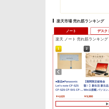
楽天市場 売れ筋ランキング
ノート
デスク
楽天 ノート 売れ筋ランキング
10
1
2
ノートパソコン 富
【期間限定P15倍+最大
■新品■Panasonic
【期間限定破格金
LIFEBOOK A577
10%OFFクーポン】
Let's note CF-SZ5
額！】新生活 新古品
代 Core i5
【3年保証】東芝
CF-SZ6 CF-SV1 CF-
Win11搭載 パソコン
dows11 Pro WPS
TOSHIBA
SV2 CF-SV7 CF-SV8
ートパソコンoffice
,800
￥27,500
￥4,620
￥9,980
ice 2024付き メモ
DYNABOOK
CF-SV9 日本語キーボ
き 初心者向けノート
B SSD1TB 15.6型
DYNABOOK B65/DN
ード
PC 初期設定済 15.6
LAN テンキー ビ
SSD256GB メモリ
インテル高速CPU 