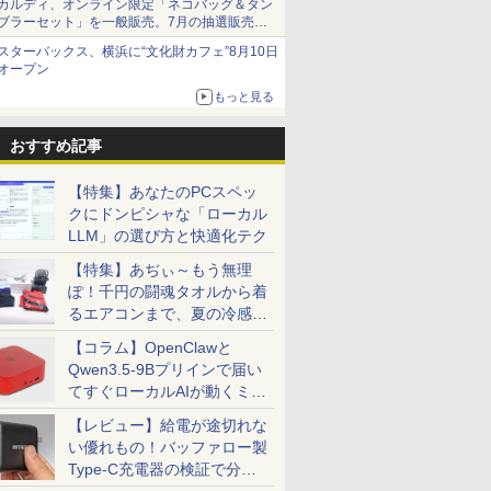
カルディ、オンライン限定「ネコバッグ＆タン
ブラーセット」を一般販売。7月の抽選販売の
当選無効分
スターバックス、横浜に“文化財カフェ”8月10日
オープン
もっと見る
おすすめ記事
【特集】あなたのPCスペッ
クにドンピシャな「ローカル
LLM」の選び方と快適化テク
【特集】あぢぃ～もう無理
ぽ！千円の闘魂タオルから着
るエアコンまで、夏の冷感グ
ッズ一挙紹介
【コラム】OpenClawと
Qwen3.5-9Bプリインで届い
てすぐローカルAIが動くミニ
PC「SER9 Pro」
【レビュー】給電が途切れな
い優れもの！バッファロー製
Type-C充電器の検証で分か