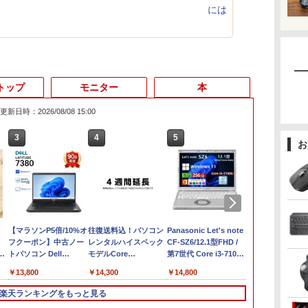
には
トップ
モニター
本
更新日時：2026/08/08 15:00
3
4
5
6
お
【マラソンP5倍/10%オ
往復送料込！パソコン
Panasonic Let's note
Lenovo Thin
フクーポン】中古ノー
レンタルハイスペック
CF-SZ6/12.1型FHD /
L580 Core i3
ノ
トパソコン Dell
モデルCore
第7世代 Core i3-7100U
2.2GHz 8GB
付
Latitude 7380 第6世代
i7/16G/SSD/カメラ付
/中古ノートパソコン
256GB(SSD)
￥13,800
￥14,300
￥14,800
￥17,400
Core i5 メモリ8GB
き（4週間延長）
win11 office付・整備
チ非光沢TN F
型
SSD128GB 12.5インチ
【Office2024セット】
済み品・ メモリ8GB /
1366x768 Wi
楽天ランキングをもっと見る
ラン
フルHD Windows11
インストール済※この
高速SSD搭載 / Webカ
Pro 64bit 