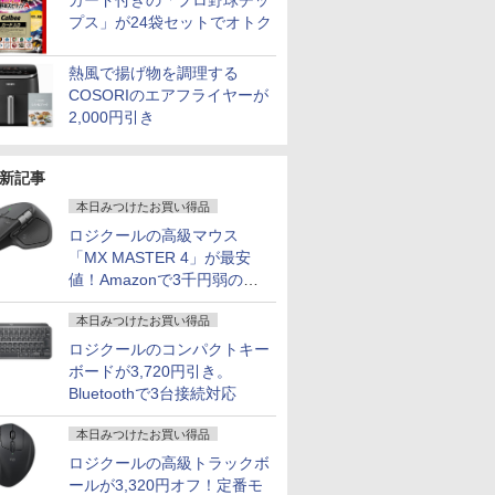
カード付きの「プロ野球チッ
可]
カメラ搭載 整備済み ネ
ジネス 在宅勤務 学生
8GB Core 
プス」が24袋セットでオトク
ット閲覧 メール用 初心
向け
11 Pro 
者向け 薄型軽量 持ち便
ット 返品 
7
7
2
8
8
9
9
3
10
10
利 中古パソコン ノート
古ノートパ
熱風で揚げ物を調理する
パソコン中古 ノート
パソコン 
COSORIのエアフライヤーが
PC 安心保証
ン ノート 
2,000円引き
OFFICE
新記事
本日みつけたお買い得品
でポイント100％還元の
ラソ開催
ーローア
ドカベン 全巻（1-48
MAXZEN モニター 27
「28%クーポンで97,848円」GEEKOM
【VRR対応・240Hzの
アンと幸福 （光文社文
【新品】 ハイキュ
【タッチ機能】モバイ
【エントリーでポイント10
愛蔵版シグ
Type-C
tec ミニPC AMD
.5%還元】
2巻 全巻)
巻セット・完結）水島
インチ 144Hz WQHD
A7 Max ミニPC AMD Ryzen 9 7940HS
速さを体感せよ】黒/白
庫） [ 坂木司 ]
ー！！ 全巻 1巻-45巻
ルモニター 15.6インチ
チャンス】GMKtec ミニpc
+魔剣豪鬼
ーミングモニ
ロジクールの高級マウス
640HS 6コア12スレッド
4型
新司【2週間以内発送】
FastIPS HDMI2.0
搭載【8745HS/H255より上位】
ゲーミングモニター
セット 完結 古舘 春一
フルHD 100%sRGB
Ryzen7 8845HS MAX5.1
蔵セット [
インチ US
「MX MASTER 4」が最安
￥990
DDR5 32GB/最大128GB
/100hz ゲ
DP1.4 sRGB100％ フ
Radeon 780M(単体GPU級性能)｜
240Hz モニター 23.8イ
集英社 ジャンプコミッ
IPSパネル タッチパネ
スレッド Oculink DDR5 32
65W給電 2
値！Amazonで3千円弱の割
￥24,780
￥15,980
￥135,900
￥18,999
￥25,828
￥18,999
￥153,560
￥25,850
￥19,999
PCIe3.0 M.2 2280
ー USB
リッカーレス ブルー
128GB DDR5拡張可能｜USB4×2｜4画
ンチ FHD 1080p 非光沢
クス バレーボール 日
ル対応 Type-C対応
4.0 M.2 2280 SSD Window
165Hz 14
引
×8TB USB4
応 HDMI
ライトカット 非光沢
面8K｜デュアル2.5G LAN｜3年保証｜
IPSパネル pcモニター
向 翔陽 影山 飛雄 烏野
miniHDMI VESA対応
Radeon 780M Bluetooth5
応 白 PC
本日みつけたお買い得品
2 2.5Gbps LAN*2 VESA
答 ㍶モニタ
Adaptive-Sync
Win11 Pro｜在宅/クリエイター/ゲーミ
1ms応答 240 / 200 / 180
高校 漫画 マンガ まん
サブモニター 3年保証
LAN ミニパソコン 4画面 8K 
FreeSync
Windows11 Pro 4K 3画
モニター 非
MJM27IC03-Q144 マ
ング向け mini pc 16GB+1TB
/ 120 / 100 / 60Hz対応
が 全巻セット 【送料
ミニPC対応 テレワー
ーミングPC Minipc 小型p
1920*108
ロジクールのコンパクトキー
ra
カー内蔵
クスゼン xp10n
狭額縁 薄型 パソコンモ
無料】
ク 在宅勤務 EVICIV
非光沢 パ
ボードが3,720円引き。
nc/MPRT1ms/VESA
ニター 24インチ
ー Switc
Bluetoothで3台接続対応
ライト軽減
Switch/PS4/5/Xbox/DVD/
チルト ス
ゲーム機 cocopar
ホワイト kk
本日みつけたお買い得品
245HCW
ロジクールの高級トラックボ
ールが3,320円オフ！定番モ