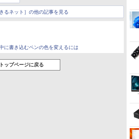
ク付き 防水 タッチ式
音量調整 スポーツ/通
きるネット］の他の記事を見る
勤/通学/WEB会議(ホ
ワイト)
ー実行中に書き込むペンの色を変えるには
トップページに戻る