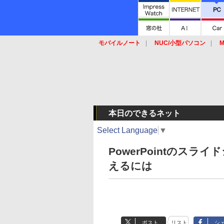
モバイルノート
NUC/小型パソコン
M
SSD
キーボード
マウス
本日のできるネット
Select Language
▼
PowerPointのス
えるには
ポスト
リスト
シ