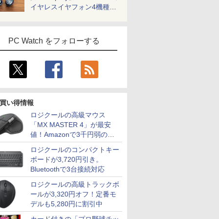
イヤレスイヤフォン4機種を
一気に聴く
PC Watch をフォローする
7
8
9
10
買い得情報
ロジクールの高級マウス
「MX MASTER 4」が最安
値！Amazonで3千円弱の割
引
ロジクールのコンパクトキー
ボードが3,720円引き。
kPad
Amazon(アマゾン) タ
中古 ノートパソコン
中古ノートパソコン 富
【期間限定
Bluetoothで3台接続対応
-8130U
ブレットPC New Fire
12.5インチ Corei5 第6
士通 LIFEBOOK A577
10%OFF
Max 11(2023年発売) グ
世代 最大SSD512G 最
第7世代 Core i5
【3年保証
ロジクールの高級トラックボ
 15.6イン
レー B0B2SD8BVX
大メモリ16G WPS
Windows11 Pro WPS
TOSHIBA
ールが3,320円オフ！定番モ
￥19,980
￥18,600
￥24,800
￥27,500
WXGA
［11型 /Wi-Fiモデル /
office付き Windows11
Office 2024付き メモ
DYNABO
デルも5,280円に割引中
ndows11
ストレージ：64GB］
初期設定済み HP
リ8GB SSD1TB 15.6型
DYNABOO
【中古】
B0B2SD8BVX [振込不
EliteBook 820G3 WEB
無線LAN テンキー ビ
SSD256G