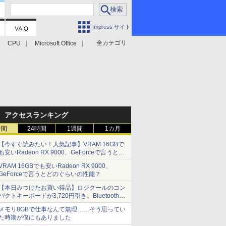
Impress サイト
全カテゴリ
CPU
Microsoft Office
アクセスランキング
時間
24時間
1週間
1カ月
【今すぐ読みたい！人気記事】VRAM 16GBで
も安いRadeon RX 9000、GeForceで言うとど
のぐらいの性能？ - PC Watch
VRAM 16GBでも安いRadeon RX 9000、
GeForceで言うとどのぐらいの性能？
【本日みつけたお買い得品】ロジクールのコン
パクトキーボードが3,720円引き。Bluetoothで3
台接続対応
メモリ8GBで仕事なんて無理……そう思ってい
た時期が僕にもありました