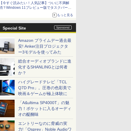
【今すぐ読みたい！人気記事】ついに不満解
消？Windows 11プレビュー版でタスクバーの
配置変更を徹底検証 - PC Watch
もっと見る
Special Site
Amazon プライムデー過去最
安! Anker注目プロジェクタ
ー3モデルを使ってみた
総合オーディオブランドに進
化するSHANLINGとは何者
か？
ハイグレードテレビ「TCL
Q7D Pro」。圧巻の色彩美で
映画＆ゲームが極上体験に
「A&ultima SP4000T」の魅
力！ポケットに入るオーディ
オの醍醐味
エントリーなのに脅威の実
力!「Osprey」Noble Audioワ