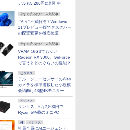
デルも5,280円に割引中
今すぐ読みたい！人気記事
ついに不満解消？Windows
11プレビュー版でタスクバー
の配置変更を徹底検証
今すぐ読みたい！人気記事
VRAM 16GBでも安い
Radeon RX 9000、GeForce
で言うとどのぐらいの性能？
ビジネス
デル、ソニーセンサーのWeb
カメラを標準搭載した小規模
会議向け43型4Kモニター
ビジネス
リンクス、6万2,800円で
Ryzen 5搭載のミニPC
AI
ビジネス
社員全員にAIエージェント、