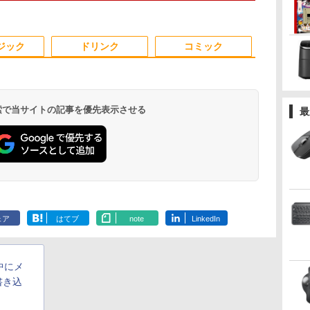
GB
Pro カメラ Bluetooth
商品はレンタルです。
メラ / HDMI・VGA /
【20260611】
Wi-Fi 送料無料 保証付
販売品ではありませ
WiFi / 超軽量モバイル
き
ん。ご了承下さい。
ノート ・初期設定不要
3
3
4
4
3
5
5
1
6
6
 型
ジック
ドリンク
コミック
 検索で当サイトの記事を優先表示させる
最
メ
き
%クーポンで97,848円」GEEKOM
ASUS エイスース 液
給与小六法 令和9年版
【1,000円クーポン＋ポ
【3千円以上送料無
【エントリーでポイント100％還元の
【公式店】 モニター
薬屋のひとりごと 17巻
【エントリー
【お買い物マ
[新品]僕のヒ
 シ
生
ax ミニPC AMD Ryzen 9 7940HS
晶ディスプレイ Eye
[ 一般財団法人 人事
イント最大31.5%還
料】タッチペンで音が
チャンス】GMKtec ミニpc AMD
23.8インチ 144Hz FHD
【電子書籍】[ 日向夏 ]
チャンス】GMK
中！P最大31
カデミア (1-4
ワ
け
8745HS/H255より上位】
Care [ 21.45型 / フル
行政研究所 ]
元！】ゲーミングモニ
聞ける!はじめてずかん
Ryzen7 8845HS MAX5.1GHz 8コア 16
pcモニター フリッカー
Ryzen 5 7
モニター 27/3
全巻セット
￥770
eon 780M(単体GPU級性能)｜
HD(1920×1080) / ワイ
ター 23.8インチ フル
1000 英語つき／小学館
スレッド Oculink DDR5 32G 1T PCIe
レス FullHD ブルーラ
MAX5.0GHz 
260hz/200hz
,900
￥10,980
￥11,000
￥11,979
￥5,478
￥153,560
￥13,280
￥91,999
￥14,999
￥24,090
GB DDR5拡張可能｜USB4×2｜4画
ド ] ブラック
HD(1920×1080) IPS
辞典編集部
4.0 M.2 2280 SSD Windows11 Pro
イトカット ノングレア
Radeon 760M 
ーミングモニタ
.
Anker Soundcore
On My Road
by Amazon 天然水
ONE PIECE モノクロ
【2026年アップグレ
On My Road
by Amazon 炭酸水
HUNTER×HUNTER
Xiaomi シャオミ
BUGS LIFE
コカ・コーラ やかんの
スーパーの裏でヤニ吸
レ
｜デュアル2.5G LAN｜3年保証｜
VP227HF
144Hz 103%sRGB
Radeon 780M Bluetooth5.2 2.5Gbps
ディスプレイ HDMI
SSD1TB/最大2
TYPE-C端子対
Liberty 5 ミッドナイ
(Stadium ver.)
ラベルレス 2L×9本
版 115 (ジャンプコミ
ード版】AOKIMI ワ
(Stadium ver.)
ラベルレス 500ml
モノクロ版 39 (ジャ
REDMI Buds 8 Lite ワ
麦茶 from 爽健美茶 ラ
うふたり 9巻 (デジタル
菱
11 Pro｜在宅/クリエイター/ゲーミ
1500:1コントラスト比
LAN ミニパソコン 4画面 8K k8plus ゲ
144hz pcモニター
Bluetooth5.
端子 1ms応
￥250
トブラック
ックスDIGITAL)
イヤレスイヤホン
×24本 強炭酸水 ペッ
ンプコミックス
イヤレスイヤホン
ベルレス
版ビッグガンガンコミ
A
 mini pc 16GB+1TB
300cd 高色精度 低ブル
ーミングPC Minipc 小型pc
Adaptive-Sync ブラッ
静音 mini pc 
ー パソコン 
￥250
￥1,117
￥250
ェア
はてブ
note
LinkedIn
bluetooth イヤホン
トボトル 500ミリリ
DIGITAL)
Bluetooth 5.4 ノイズ
650mlPET×24本
ックス)
液
ーライト フリッカーフ
ク MAXZEN
面出力 M6 Ult
光沢 スピー
￥14,990
￥594
￥1,964
￥1,625
￥572
￥3,480
￥2,009
￥810
V12 小型軽量 ブルー
ットル (Smart
キャンセリング ANC
リー Adative Sync対
MJM24IC01
HDR/Freesy
トゥースHi-Fi 最大
Basic)
36時間再生
応HDMI1.4×2 DP1.2×1
MJM24IC02-F144 マク
対応 ブルー
36時間再生 ぶるーと
3年保証 KTC H24B9S
スゼン マクスゼン レ
MF27X3A
行中にメ
ゅーす コードレス
ビューCP1000
ENCノイズキャンセ
書き込
リング 自動ペアリン
グ Type-C充電 マイ