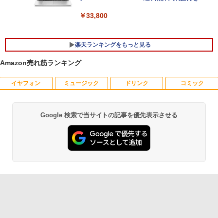
￥33,800
楽天ランキングをもっと見る
Amazon売れ筋ランキング
イヤフォン
ミュージック
ドリンク
コミック
【マラソンP5倍/10%オフクーポン】中古
【公式・メーカー直販・送料無料】モニ
ゼンリン住宅地図 B4判 東京都 東京都港
1
1
1
ディスクトップパソコン Windows11 Of
ター 新品 フルHD HP Series 3 Pro 322p
区 発行年月202604 13103011I
fice付き デル Dell OptiPlex 3050 SFF
e 21.45インチFHDモニター IPS 21.5型
第6世代Core i5 メモリ8GB/16GB 高速S
角度調整 VESA 100Hz 液晶 HDMI VGA P
￥25,740
Google 検索で当サイトの記事を優先表示させる
Anker Soundcore P40i オフホワイト
BRUCE WAYNE feat. Flo Milli, ATL Jacob
【Amazon.co.jp限定】 い・ろ・は・す 2L P
薬屋のひとりごと 17巻 (デジタル版ビッグガ
SD128GB/256GB DVD搭載 初期設定済
S5 Switch 3年保証 転送不可 (型番：AK2
[Explicit]
ET ラベルレス ×8本
ンガンコミックス)
み 送料無料 保証付き
F1UT）
￥7,990
￥250
￥1,112
￥770
￥15,800
￥11,280
杖と剣のウィストリア（16） 【電子書
2
籍】[ 大森藤ノ ]
Anker Soundcore P31i ブラック
BRUCE WAYNE feat. Flo Milli, ATL Jacob
by Amazon 天然水 ラベルレス 500ml ×24本
異世界居酒屋「のぶ」(22) (角川コミックス・
中古デスクトップDell Optiplex 3070 SF
モニター 23.8インチ 144Hz FHD pcモニ
￥594
2
2
[Explicit]
富士山の天然水 バナジウム含有 水 ミネラル
エース)
F 3070-3070SF 【中古】 Dell Optiplex
ター フリッカーレス FullHD ブルーライ
ウォーター ペットボトル 静岡県産 500ミリリ
￥5,990
3070 SFF 中古デスクトップCore i5 Win
トカット ノングレア ディスプレイ HDMI
ットル (Smart Basic)
￥250
￥832
11 Pro 64bit Dell Optiplex 3070 SFF 中
144hz pcモニター Adaptive-Sync ブラ
古デスクトップCore i5 Win11 Pro 64bit
ック MAXZEN MJM24IC01 MJM24IC02-