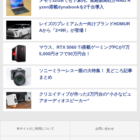
メモリ32GBでも予算内。産経新聞社がAMD R
yzen搭載dynabookを2千台導入
レイズのプレミアムカー向けブランドHOMUR
Aから「2×9R」が登場！
マウス、RTX 5060 Ti搭載ゲーミングPCが7万
5,000円オフで30万円台！
ソニーミラーレス一眼の大特集！ 見どころ記事
まとめ
クリエイティブが作った2万円台の“小さなピュ
アオーディオスピーカー”
本サイトのご利用について
お問い合わせ