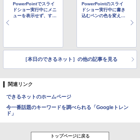
PowerPointでスライ
PowerPointのスライ
★エイスース / ASUS アイケア液晶ディ
5
ドショー実行中にメニ
ドショー実行中に書き
スプレイ フルHD(1920x1080) IPSパネル
ューを表示せず、すぐ
込むペンの色を変える
【正規永久版Office付き】NiPoGi ミニp
VA249QGZ [23.8インチ]【PCモニター・
5
にペンで書き込むには
には
c Intel N5030 最大3.1Hz mini pc Windo
液晶ディスプレイ】【送料無料】
ws11 Pro 12GB+256GB SSD (4TB拡大
可能) 4K 静音 高速熱放散 小型超軽量ミ
￥13,200
ニパソコン豊富なインターフェース USB
3.2/HDMI 2.0×2 高速2.4G/5GWi-Fi BT4.
2 省電力 小型パソコン
［本日のできるネット］の他の記事を見る
￥39,980
関連リンク
できるネットのホームページ
今一番話題のキーワードを調べられる「Googleトレン
ド」
トップページに戻る