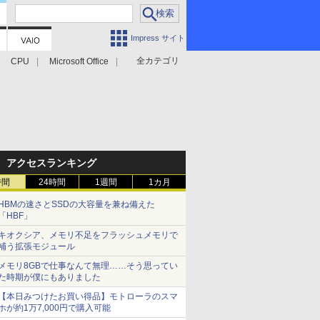
Impress サイト
全カテゴリ
CPU
Microsoft Office
アクセスランキング
時間
24時間
1週間
1カ月
HBMの速さとSSDの大容量を兼ね備えた
「HBF」
キオクシア、メモリ不足をフラッシュメモリで
補う拡張モジュール
メモリ8GBで仕事なんて無理……そう思ってい
た時期が僕にもありました
【本日みつけたお買い得品】モトローラのスマ
ホが約1万7,000円で購入可能