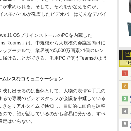
アが求められる。そして、それをかなえるのが、
ナイスモバイルが発表したビデオバーはそんなデバイ
ws 11 OSプリインストールのPCを内蔵した
osoft Teams Rooms」は、中規模から大規模の会議室向けに
ップモデルで、業界初の5,000万画素×4個のレン
届けることができる。汎用PCで使うTeamsのよう
1
ームレスなコミュニケーション
映し出せるのは当然として、人物の表情や手元の
まるで専属のビデオスタッフが会議を中継している
の動きをリアルタイムで検知し、自動的に画角を調整
るので、誰が話しているのかも容易に分かる。すべ
設定はいらない。