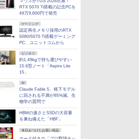
マウスがTGS 2026出展！
RTX 5070 Ti搭載の記念PCを
49万9,800円で発売
ゲーミング
認定再生メモリ採用のRTX
5080/5070 Ti搭載ゲーミング
PC、ユニットコムから
ビジネス
約1.49kgで持ち運びやすい
15.6型ノート「Aspire Lite
15」
AI
Claude Fable 5、格下モデル
に回される不満が85%減。生
物学の質問で
HBMの速さとSSDの大容量
を兼ね備えた「HBF」
本日みつけたお買い得品
カード付きの「プロ野球チッ