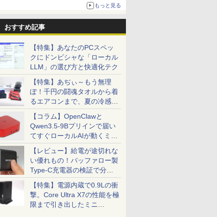
もっと見る
おすすめ記事
【特集】あなたのPCスペッ
クにドンピシャな「ローカル
LLM」の選び方と快適化テク
【特集】あぢぃ～もう無理
ぽ！千円の闘魂タオルから着
るエアコンまで、夏の冷感グ
ッズ一挙紹介
【コラム】OpenClawと
Qwen3.5-9Bプリインで届い
てすぐローカルAIが動くミニ
PC「SER9 Pro」
【レビュー】給電が途切れな
い優れもの！バッファロー製
Type-C充電器の検証で分か
ったこと
【特集】電源内蔵で0.9Lの衝
撃。Core Ultra X7の性能を極
限まで引き出したミニ
PC「GPD BOX」