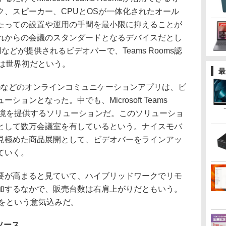
ク、スピーカー、CPUとOSが一体化されたオール
たっての設置や運用の手間を最小限に抑えることが
れからの会議のスタンダードとなるデバイスだとし
ws用などが提供されるビデオバーで、Teams Rooms認
品は世界初だという。
最
omなどのオンラインコミュニケーションアプリは、ビ
ョンとなった。中でも、Microsoft Teams
環境を提供するソリューションだ。このソリューショ
として数万会議室を有しているという。ナイスモバ
見極めた商品展開として、ビデオバーをラインアッ
ていく。
が高まると見ていて、ハイブリッドワークでリモ
加するなかで、販売台数は右肩上がりだともいう。
室をという意気込みだ。
ソース