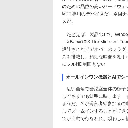
のための品位の高いハードウェ
MTR専用のデバイスだ。今回
スだ。
たとえば、製品の1つ、Windo
「XBarW70 Kit for Micr
設計されたビデオバーのフラグシ
ズを搭載し、精細な映像を相手に
にフルHD制限もない。
オールインワン機器とAIでシ
広い画角で会議室全体の様子を
しぐさまでも鮮明に映し出す。
ようだ。AIが発言者や参加者
してズームインすることができ
てが自動で行なわれ、煩わしい