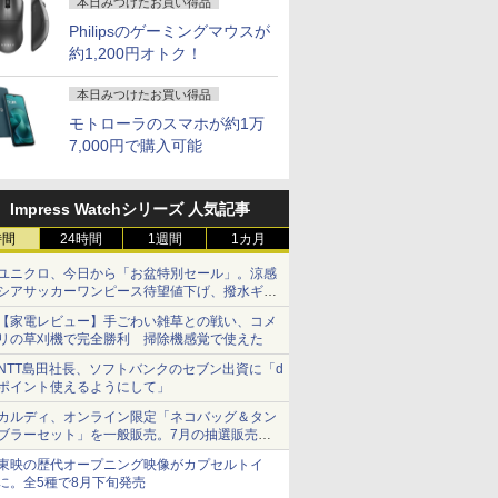
本日みつけたお買い得品
Philipsのゲーミングマウスが
約1,200円オトク！
本日みつけたお買い得品
モトローラのスマホが約1万
7,000円で購入可能
Impress Watchシリーズ 人気記事
時間
24時間
1週間
1カ月
ユニクロ、今日から「お盆特別セール」。涼感
シアサッカーワンピース待望値下げ、撥水ギア
ショーツは1990円に
【家電レビュー】手ごわい雑草との戦い、コメ
リの草刈機で完全勝利 掃除機感覚で使えた
NTT島田社長、ソフトバンクのセブン出資に「d
ポイント使えるようにして」
カルディ、オンライン限定「ネコバッグ＆タン
ブラーセット」を一般販売。7月の抽選販売の
当選無効分
東映の歴代オープニング映像がカプセルトイ
に。全5種で8月下旬発売