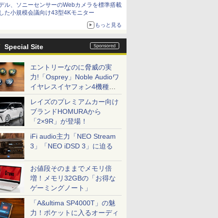
デル、ソニーセンサーのWebカメラを標準搭載
した小規模会議向け43型4Kモニター
もっと見る
Special Site
エントリーなのに脅威の実
力!「Osprey」Noble Audioワ
イヤレスイヤフォン4機種を
一気に聴く
レイズのプレミアムカー向け
ブランドHOMURAから
「2×9R」が登場！
iFi audio主力「NEO Stream
3」「NEO iDSD 3」に迫る
お値段そのままでメモリ倍
増！メモリ32GBの「お得な
ゲーミングノート」
「A&ultima SP4000T」の魅
力！ポケットに入るオーディ