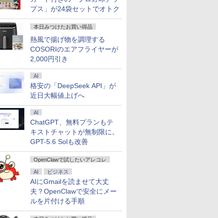
プス」が24袋セットでオトク
本日みつけたお買い得品
熱風で揚げ物を調理する
COSORIのエアフライヤーが
2,000円引き
AI
格安の「DeepSeek API」が
近日大幅値上げへ
AI
ChatGPT、無料プランもテ
キストチャットが無制限に。
GPT-5.6 Solも改善
OpenClawで試したいアレコレ
AI
ビジネス
AIにGmailを読ませて大丈
夫？OpenClawで安全にメー
ルを片付ける手順