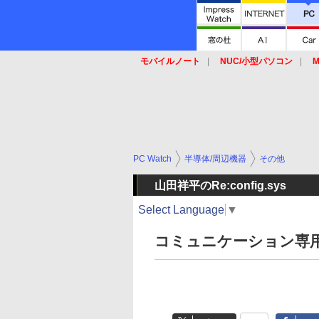
モバイルノート
NUC/小型パソコン
M
SSD
キーボード
マウス
PC Watch
半導体/周辺機器
その他
山田祥平のRe:config.sys
Select Language
▼
コミュニケーション専用機で使