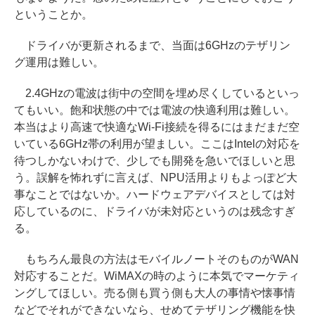
ということか。
ドライバが更新されるまで、当面は6GHzのテザリン
グ運用は難しい。
2.4GHzの電波は街中の空間を埋め尽くしているといっ
てもいい。飽和状態の中では電波の快適利用は難しい。
本当はより高速で快適なWi-Fi接続を得るにはまだまだ空
いている6GHz帯の利用が望ましい。ここはIntelの対応を
待つしかないわけで、少しでも開発を急いでほしいと思
う。誤解を怖れずに言えば、NPU活用よりもよっぽど大
事なことではないか。ハードウェアデバイスとしては対
応しているのに、ドライバが未対応というのは残念すぎ
る。
もちろん最良の方法はモバイルノートそのものがWAN
対応することだ。WiMAXの時のように本気でマーケティ
ングしてほしい。売る側も買う側も大人の事情や懐事情
などでそれができないなら、せめてテザリング機能を快