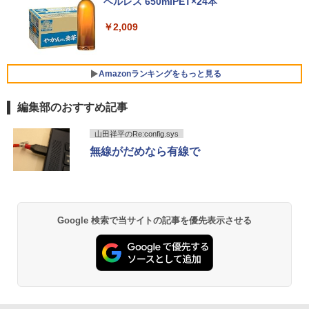
異世界ウォーキング（14） 【電子書籍】
ベルレス 650mlPET×24本
￥250
5
e i5-7300U vPro メモリ8GB SSD256GB
(8845HS)
c ブラックブースト VRB対応 ブルーライ
[ あるくひと ]
Type-C HDMI Office Windows10 送料
ト低減 HDMI 1.4 DisplayPort v1.2 スピ
Xiaomi シャオミ REDMI Buds 8 Lite ワイヤ
￥2,009
無料 中古パソコン
ーカー・ヘッドホン端子 Acer Display
レスイヤホン Bluetooth 5.4 ノイズキャンセ
￥124,800
￥792
Widget 6軸カラー調整 VESAマウント対
リング ANC 36時間再生
応 Nitro ゲーミングモニター QG271P6b
￥19,800
mipx
￥2,980
Amazonランキングをもっと見る
￥16,600
デスクトップPC Ryzen7 5700G メモリ1
5
編集部のおすすめ記事
6GB SSD1TB B550 グラボなし
＼8月限定エントリーでP10倍／【中古】
5
ノートパソコン windows11 office付き
薬屋のひとりごと 17巻 (デジタル版ビッグガ
Lenovo レノボ ThinkPad L390 20NSS2
￥148,700
山田祥平のRe:config.sys
ンガンコミックス)
5A00 Core i5 8世代 メモリー8GB 高速S
5年間フル保証ディスプレイ 243B9/11 [2
5
無線がだめなら有線で
SD256GB 整備済み品 pc win11 os 中古
3.8型ワイド液晶ディスプレイ 5年フル保
￥770
パソコン すぐ使える オフィス付きPC 送
証(USB-C)]
料無料
￥16,980
￥22,770
異世界居酒屋「のぶ」(22) (角川コミックス・
Google 検索で当サイトの記事を優先表示させる
エース)
￥832
ONE PIECE モノクロ版 115 (ジャンプコミッ