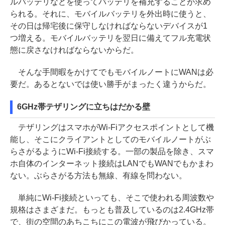
ルバッテリなどを使ってバッテリを補充することが求め
られる。それに、モバイルバッテリを外出時に使うと、
その日は帰宅後に保守しなければならないデバイスが1
つ増える。モバイルバッテリを翌日に備えてフル充電状
態に戻さなければならないからだ。
そんな手間暇をかけてでもモバイルノートにWANは必
要だ。あるとないでは使い勝手がまったく違うからだ。
6GHz帯テザリングに立ちはだかる壁
テザリングはスマホがWi-Fiアクセスポイントとして機
能し、そこにクライアントとしてのモバイルノートがぶ
らさがるようにWi-Fi接続する。一部の製品を除き、スマ
ホ自体のインターネット接続はLANでもWANでもかまわ
ない。ぶらさがる方法も無線、有線を問わない。
単純にWi-Fi接続といっても、そこで使われる周波数や
規格はさまざまだ。もっとも普及しているのは2.4GHz帯
で、街の空間のあちこちにこの電波が飛びかっている。