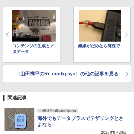
クスDIGITAL)
￥594
HUNTER×HUNTER モノクロ版 39 (ジャンプ
コミックスDIGITAL)
コンテンツの生成とメ
無線がだめなら有線で
タデータ
￥572
スーパーの裏でヤニ吸うふたり 9巻 (デジタル
［山田祥平のRe:config.sys］の他の記事を見る
版ビッグガンガンコミックス)
￥810
関連記事
山田祥平のRe:config.sys
海外でもデータプラスでテザリングとさ
よなら
2025年8月30日