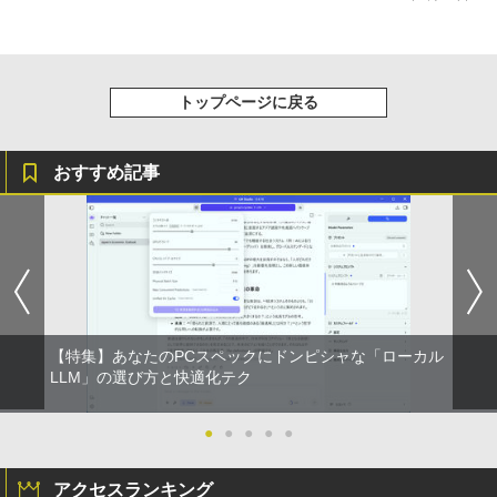
トップページに戻る
おすすめ記事
【特集】あなたのPCスペックにドンピシャな「ローカル
LLM」の選び方と快適化テク
●
●
●
●
●
アクセスランキング