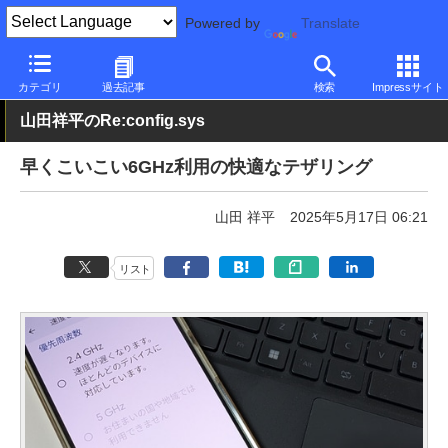
Powered by
Translate
PC Watch
パソコン/タブレット/スマートフォン
スマートフォン
カテゴリ
過去記事
検索
Impressサイト
山田祥平のRe:config.sys
早くこいこい6GHz利用の快適なテザリング
山田 祥平
2025年5月17日 06:21
リスト