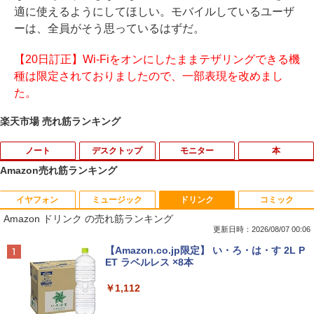
適に使えるようにしてほしい。モバイルしているユーザ
ーは、全員がそう思っているはずだ。
【20日訂正】Wi-Fiをオンにしたままテザリングできる機
種は限定されておりましたので、一部表現を改めまし
た。
楽天市場 売れ筋ランキング
ノート
デスクトップ
モニター
本
Amazon売れ筋ランキング
イヤフォン
ミュージック
ドリンク
コミック
iiyama / ノートPC ゲーミングPC / Note
ポイント10倍 中古パソコン デスクトッ
＼500円OFFクーポンあり！／ モバイル
はなコミ！ ～となりにアイドル～ [ 大
1
1
1
1
Amazon ドリンク の売れ筋ランキング
book Clevo W350SS_370SS / 第4世代C
プパソコン Windows 11【Office付】
モニター 15.6インチ 1080PフルHD ディ
場 花菜 ]
ore i7 / グラフィックボード NVIDIA Cor
【Windows 11 Pro 64Bit搭載】DELL O
スプレイ VESA対応 コスパ デュアルモニ
更新日時：2026/08/07 00:06
poration GM107M [GeForce GTX 860
ptiplexシリーズ Core i5搭載/4G/新品SS
ター サブモニター ゲーミングモニター
￥1,760
Anker Soundcore P40i オフホワイト
BRUCE WAYNE feat. Flo Milli, ATL Jacob
【Amazon.co.jp限定】 い・ろ・は・す 2L P
M] 2GB / 光学ドライブ CDDVDW SN-20
D 120GB/DVD-ROM/送料無料【オプショ
ポータブルモニター 外付けモニター リモ
[Explicit]
ET ラベルレス ×8本
8FB / メモリ 8GB【中古品】
ン色々有】
ートワーク IPS mini pc ミニPC 多デバ
￥7,990
イス対応 ブラック
￥250
￥1,112
￥11,000
￥24,800
￥9,480
捕食 欲望をカネに変えるトクリュウ型
2