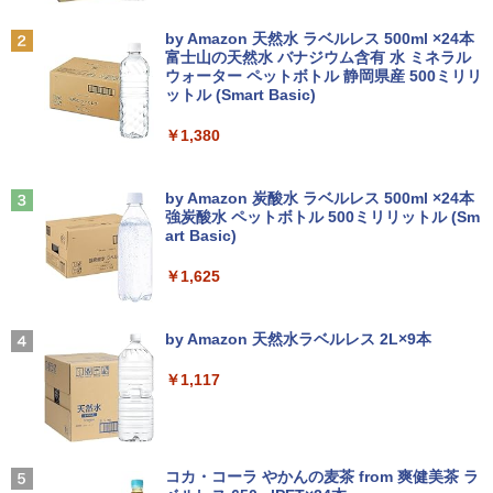
犯罪集団「ナチュラル」の闇 [ 清水 將裕
]
Anker Soundcore P31i ブラック
BRUCE WAYNE feat. Flo Milli, ATL Jacob
by Amazon 天然水 ラベルレス 500ml ×24本
Panasonic CF-SV8RDAVS Core i5 836
【エントリーでポイント100％還元のチ
2
2
[Explicit]
富士山の天然水 バナジウム含有 水 ミネラル
5U 1.6GHz/8GB/256GB(SSD)/Multi/12.1
ャンス】GMKtec ミニpc G3 Pro Intel C
モニター 23.8インチ 1920×1080 FHD解
￥1,870
2
ウォーター ペットボトル 静岡県産 500ミリリ
￥5,990
W/WUXGA(1920x1200)/Win11 パーム変
ore i3 10110U 16GB DDR4 64GBまで増
像度 100Hzリフレッシュレート PCモニ
ットル (Smart Basic)
￥250
色あり【中古】【20260729】
設 512GB SSD M.2 2242 最大8TB Wind
ター 薄型 サブモニター 在宅勤務 VESA
ows11 Pro mini pc 4.1GHz WIFI6 BT5.
対応 HDMI VGA パソコンモニター チル
￥1,380
2 小型PC VESA対応 ミニパソコン 2画面
トpc/switch/ps4/ps5/xbox
￥13,300
異世界魔王と召喚少女の奴隷魔術（30）
3
高性能 みにpc nucbox 省エネ デスクト
【電子書籍】[ 福田直叶 ]
ップPC
Anker Soundcore Liberty 5 アプリコットピ
On My Road (Stadium ver.)
￥11,980
ンク
by Amazon 炭酸水 ラベルレス 500ml ×24本
￥792
強炭酸水 ペットボトル 500ミリリットル (Sm
￥66,248
￥250
中古ノートパソコン 中古PC Windows11
3
art Basic)
￥-
Microsoft Office2024 SSD搭載 初期設
定済み 店長おまかせ 第7世代～第11世代
【タッチ式選べる 携帯式】モバイルモニ
3
￥1,625
Core i3/i5 大容量 メモリー テンキ カメ
ター 14インチ フルHD IPSパネル 非光沢
ラ ドライブ 選択可 Bluetooth 型落ちモ
[VETESA正規販売店]デスクトップパソ
タッチ式/非タッチ式選択可能 Type-C対
追放された転生王子、『自動製作』スキ
3
4
デル ノートPC 有名メーカー
コン PC 一体型 新品 Windows11 27型 C
応 HDMI VESA対応 モニター 持ち運び
【2026年アップグレード版】AOKIMI ワイヤ
On My Road (Stadium ver.)
ルで領地を爆速で開拓し最強の村を作っ
ore i7 第4世代 Office付き メモリ16GB
サブディスプレイ デュアルモニター テレ
レスイヤホン bluetooth イヤホン V12 小型
てしまう〜最強クラフトスキルで始め
by Amazon 天然水ラベルレス 2L×9本
SSD512GB 初期設定済 ホワイト ブラッ
ワーク ミニPC対応 EVICIV
軽量 ブルートゥースHi-Fi 最大36時間再生 ぶ
￥13,800
る、楽々領地開拓スローライフ〜（8）
￥250
ク
るーとゅーす コードレス ENCノイズキャン
【電子書籍】[ 熊乃げん骨 ]
￥1,117
セリング 自動ペアリング Type-C充電 マイク
￥11,999
付き 防水 タッチ式音量調整 スポーツ/通勤/通
￥69,800
￥792
学/WEB会議(ホワイト)
タブレット/ノートパソコン 2in1PC 顔認
4
証対応Full HDカメラ＆指紋認証 Panaso
BUGS LIFE
￥1,964
nic Let's note CF-XZ6 12.0型軽量 超高
Acer 27インチ フルHD 144Hz 1ms(VR
コカ・コーラ やかんの麦茶 from 爽健美茶 ラ
4
解像QHD(2160x1440) タッチパネル Cor
GMKtec GMK-K8 PLUS-32/1T-W11Pro
B) IPS 非光沢 sRGB 99% AMD FreeSyn
4