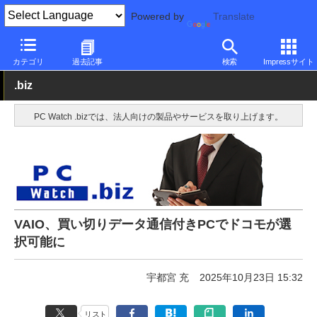
Powered by
Translate
PC Watch
パソコン/タブレット/スマートフォン
モバイルノート
カテゴリ
過去記事
検索
Impressサイト
.biz
PC Watch .bizでは、法人向けの製品やサービスを取り上げます。
VAIO、買い切りデータ通信付きPCでドコモが選
択可能に
宇都宮 充
2025年10月23日 15:32
リスト