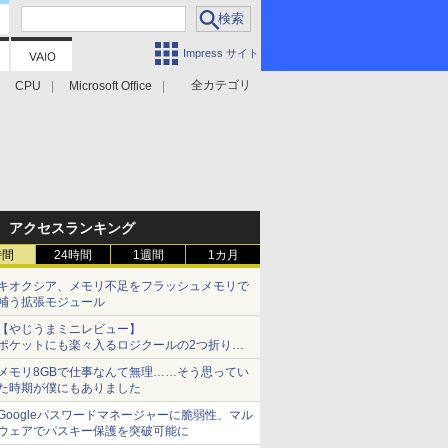
Impress サイト
全カテゴリ
CPU
Microsoft Office
アクセスランキング
時間
24時間
1週間
1カ月
キオクシア、メモリ不足をフラッシュメモリで
補う拡張モジュール
【やじうまミニレビュー】
ポケットにも楽々入るロジクールの2つ折りマ
ウス「Mobi Fold」。その気になるギミックと
メモリ8GBで仕事なんて無理……そう思ってい
は？
た時期が僕にもありました
Googleパスワードマネージャーに脆弱性、マル
ウェアでパスキー保護を突破可能に