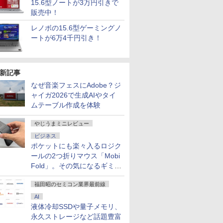
15.6型ノートが3万円引きで
販売中！
レノボの15.6型ゲーミングノ
ートが6万4千円引き！
新記事
なぜ音楽フェスにAdobe？ジ
ャイガ2026で生成AIやタイ
ムテーブル作成を体験
やじうまミニレビュー
ビジネス
ポケットにも楽々入るロジク
ールの2つ折りマウス「Mobi
Fold」。その気になるギミッ
クとは？
福田昭のセミコン業界最前線
AI
液体冷却SSDや量子メモリ、
永久ストレージなど話題豊富