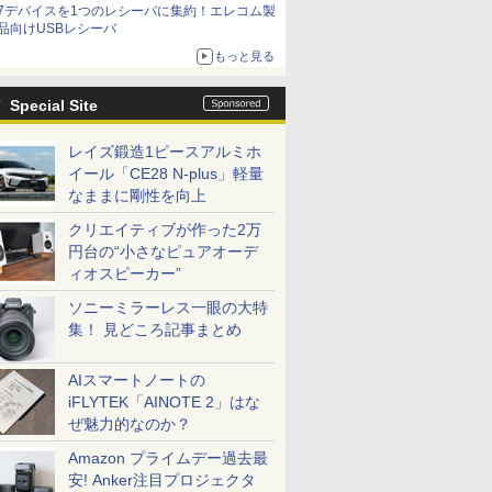
7デバイスを1つのレシーバに集約！エレコム製
品向けUSBレシーバ
もっと見る
Special Site
レイズ鍛造1ピースアルミホ
イール「CE28 N-plus」軽量
なままに剛性を向上
クリエイティブが作った2万
円台の“小さなピュアオーデ
ィオスピーカー”
ソニーミラーレス一眼の大特
集！ 見どころ記事まとめ
AIスマートノートの
iFLYTEK「AINOTE 2」はな
ぜ魅力的なのか？
Amazon プライムデー過去最
安! Anker注目プロジェクタ