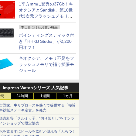
1平方mmに驚異の37Gb！キ
オクシアとSandisk、第10世
代3次元フラッシュメモリを
開発
本日みつけたお買い得品
ポインティングスティック付
き「HHKB Studio」が2,200
円オフ！
キオクシア、メモリ不足をフ
ラッシュメモリで補う拡張モ
ジュール
Impress Watchシリーズ 人気記事
時間
24時間
1週間
1カ月
吉野家、牛リブロースを熱々で提供する「極旨
牛鉄板ステーキ定食」を発売
鎌倉紅谷「クルミッ子」“切り落とし”をオンラ
インショップで限定販売
水を飲まずにビールを飲むと倒れる「ふらつく