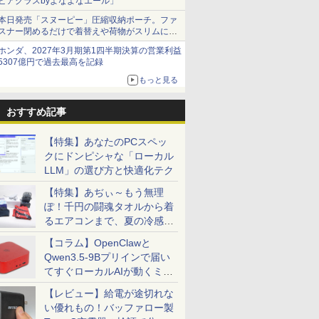
ビアグラスbyよなよなエール」
本日発売「スヌーピー」圧縮収納ポーチ。ファ
スナー閉めるだけで着替えや荷物がスリムにま
とまる
ホンダ、2027年3月期第1四半期決算の営業利益
5307億円で過去最高を記録
もっと見る
おすすめ記事
【特集】あなたのPCスペッ
クにドンピシャな「ローカル
LLM」の選び方と快適化テク
【特集】あぢぃ～もう無理
ぽ！千円の闘魂タオルから着
るエアコンまで、夏の冷感グ
ッズ一挙紹介
【コラム】OpenClawと
Qwen3.5-9Bプリインで届い
てすぐローカルAIが動くミニ
PC「SER9 Pro」
【レビュー】給電が途切れな
い優れもの！バッファロー製