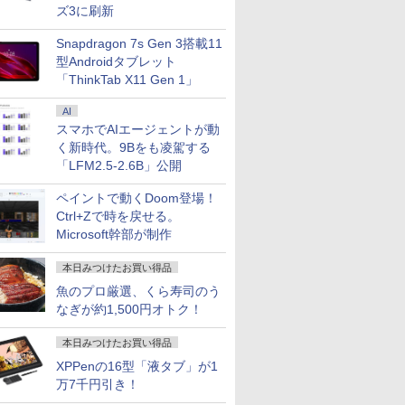
ズ3に刷新
Snapdragon 7s Gen 3搭載11
型Androidタブレット
「ThinkTab X11 Gen 1」
AI
スマホでAIエージェントが動
く新時代。9Bをも凌駕する
「LFM2.5-2.6B」公開
ペイントで動くDoom登場！
Ctrl+Zで時を戻せる。
Microsoft幹部が制作
本日みつけたお買い得品
魚のプロ厳選、くら寿司のう
なぎが約1,500円オトク！
本日みつけたお買い得品
XPPenの16型「液タブ」が1
万7千円引き！