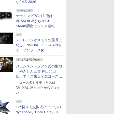
なFMS 2026
ゲーミング
ゲーミングPCの主流は
VRAM 8GBから16GBに。
Steam調査でシェア逆転
AI
ストレージがメモリの延長に
なる。NVIDIA、cuFile APIを
オープンソース化
やじうまPC Watch
ジェンスン・フアン氏の聖地
「やきとん三吉 神田北口
店」で「ご来店記念コース」
を娘と堪能
～コース名を変更したのは
NVIDIAに怒られたからではな
い
AI
1kg切りで交換式バッテリの
dynabook、Core Ultraシリー