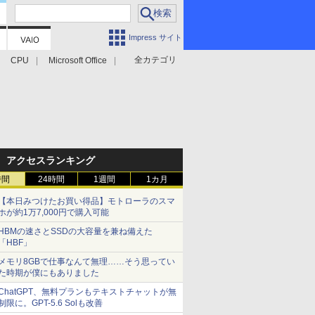
Impress サイト
全カテゴリ
CPU
Microsoft Office
アクセスランキング
時間
24時間
1週間
1カ月
【本日みつけたお買い得品】モトローラのスマ
ホが約1万7,000円で購入可能
HBMの速さとSSDの大容量を兼ね備えた
「HBF」
メモリ8GBで仕事なんて無理……そう思ってい
た時期が僕にもありました
ChatGPT、無料プランもテキストチャットが無
制限に。GPT-5.6 Solも改善