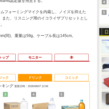
t Teams認定版を用意する。
ムフォーミングマイクを内蔵し、ノイズを抑えた
。また、リスニング用のイコライザプリセットとし
意。
6mm(同)、重量は59g。ケーブル長は145cm。
トップ
モニター
本
6
3
3
3
3
4
4
4
4
5
5
5
5
6
6
6
ジック
ドリンク
コミック
ランキング
更新日時：2026/08/07 12:06
【P10倍】&【
2倍
ポ
ー
中古パソコン 一体型
Win11搭載 ノートパソ
【初心者向けコスパ最
転生した大聖女は、聖
★2026新登場！
中古ノートパソコン
＼メーカー5年保証／
タッチペンで音が聞け
【★最大100%ポイン
【 中古 】 NEC
ゲーミングモニター
決定版 強いチームを
2K液晶 13.5
Philips｜
九条の大罪（1