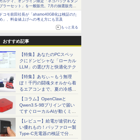
カルディ、オンライン限定「ネコバッグ＆タン
ブラーセット」を一般販売。7月の抽選販売の
当選無効分
ドコモ前田社長が「ahamo40GB化は検証のた
め」、料金値上げへの考え方にも言及
もっと見る
おすすめ記事
【特集】あなたのPCスペッ
クにドンピシャな「ローカル
LLM」の選び方と快適化テク
【特集】あぢぃ～もう無理
ぽ！千円の闘魂タオルから着
るエアコンまで、夏の冷感グ
ッズ一挙紹介
7
7
7
8
8
8
9
9
9
10
10
10
【コラム】OpenClawと
Qwen3.5-9Bプリインで届い
てすぐローカルAIが動くミニ
PC「SER9 Pro」
【レビュー】給電が途切れな
い優れもの！バッファロー製
Type-C充電器の検証で分か
30,000円クーポン】【国内生産・公式】 新品 NEC デスクトップパソコン office付き LAVIE D
インチ 中
フィリップス
7） 【電
【公式限定2年保証】
【全品最大2500円OFF
冠動脈疾患の手術（第3
【1,000円クーポン＋ポ
【ランキング1位！】新
診療点数早見表 2026年
【1500円OFFクーポ
【短納期】【公式・直
異世界居酒屋「のぶ」
良品 フルHD
【120Hz 
信じていた
ったこと