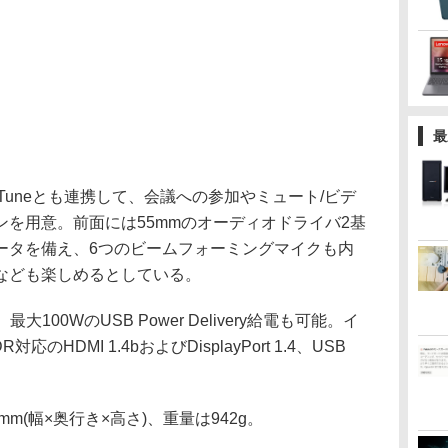
最
Tuneとも連携して、会議への参加やミュート/ビデ
を用意。前面には55mmのオーディオドライバ2基
ータを備え、6つのビームフォーミングマイクも内
なども楽しめるとしている。
最大100WのUSB Power Delivery給電も可能。イ
応のHDMI 1.4bおよびDisplayPort 1.4、USB
。
8mm(幅×奥行き×高さ)、重量は942g。