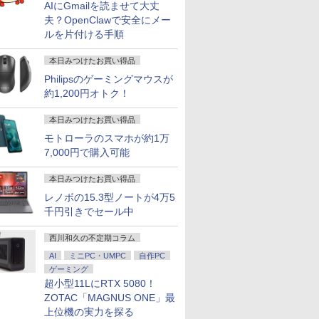
AIにGmailを読ませて大丈
夫？OpenClawで安全にメー
ルを片付ける手順
本日みつけたお買い得品
Philipsのゲーミングマウスが
約1,200円オトク！
本日みつけたお買い得品
モトローラのスマホが約1万
7,000円で購入可能
本日みつけたお買い得品
レノボの15.3型ノートが4万5
千円引きでセール中
西川和久の不定期コラム
AI
ミニPC・UMPC
自作PC
ゲーミング
超小型11LにRTX 5080！
ZOTAC「MAGNUS ONE」最
上位機の実力を探る