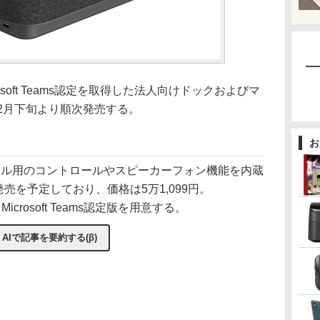
rosoft Teams認定を取得した法人向けドックおよびマ
2月下旬より順次発売する。
お
議ツール用のコントロールやスピーカーフォン機能を内蔵
発売を予定しており、価格は5万1,099円。
n)版とMicrosoft Teams認定版を用意する。
AIで記事を要約する(β)