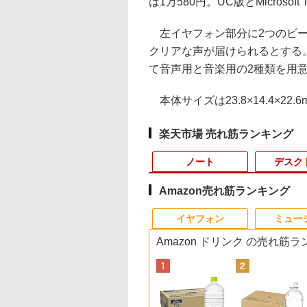
は1万580円。UC版とMicrosof
左イヤフォン部分に2つのビー
クリアな声が届けられるとする
て音声用と音楽用の2種類を用
本体サイズは23.8×14.4×22.
楽天市場 売れ筋ランキング
ノート
デスク
Amazon売れ筋ランキング
10
10
10
1
1
1
1
2
2
2
2
イヤフォン
ミュー
Amazon ドリンク の売れ筋
ン office付き LAVIE Direct DT
500円OFFクーポ
納期】【公式・直
界居酒屋「のぶ」
良品 フルHD 15.6イン
【120Hz 18.5 ゲーミン
信じていた仲間達にダ
【タッチパネル機能付
【高速SSD】送料無料
HP Z23i プロフェッシ
ふしぎの国のバード
超得2,000円OFF&P
中古パソコン 東芝
【500円クーポン＋
サンリオキャラクタ