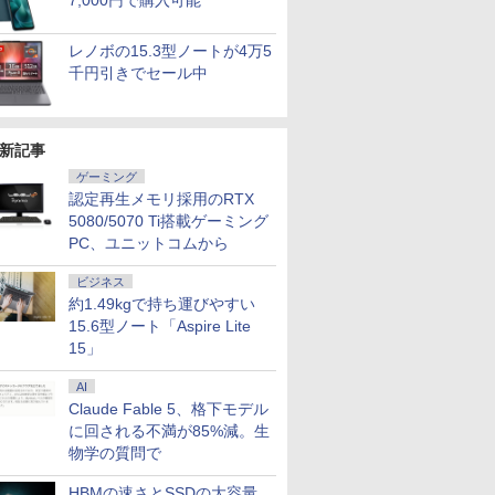
7,000円で購入可能
レノボの15.3型ノートが4万5
千円引きでセール中
新記事
ゲーミング
認定再生メモリ採用のRTX
5080/5070 Ti搭載ゲーミング
PC、ユニットコムから
ビジネス
約1.49kgで持ち運びやすい
15.6型ノート「Aspire Lite
15」
AI
Claude Fable 5、格下モデル
に回される不満が85%減。生
物学の質問で
HBMの速さとSSDの大容量