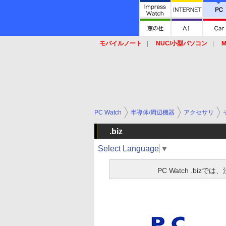
モバイルノート
NUC/小型パソコン
M
SSD
キーボード
マウス
PC Watch
半導体/周辺機器
アクセサリ
.biz
Select Language
▼
PC Watch .b