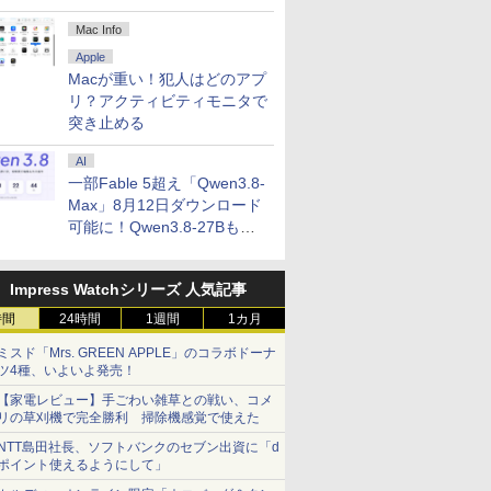
Mac Info
Apple
Macが重い！犯人はどのアプ
リ？アクティビティモニタで
突き止める
AI
一部Fable 5超え「Qwen3.8-
Max」8月12日ダウンロード
可能に！Qwen3.8-27Bも順
次
Impress Watchシリーズ 人気記事
時間
24時間
1週間
1カ月
ミスド「Mrs. GREEN APPLE」のコラボドーナ
ツ4種、いよいよ発売！
【家電レビュー】手ごわい雑草との戦い、コメ
リの草刈機で完全勝利 掃除機感覚で使えた
NTT島田社長、ソフトバンクのセブン出資に「d
ポイント使えるようにして」