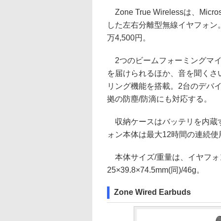
Zone True Wirelessは、Mic
した左右分離型無線イヤフォン。
万4,500円。
2つのビームフォーミングマイ
を届けられるほか、音を聞くさ
リング機能を搭載。2台のデバイ
拠の防塵/防滴にも対応する。
収納ケースはバッテリを内蔵す
ォン本体は最大12時間の連続
本体サイズ/重量は、イヤフォンが15.
25×39.8×74.5mm(同)/46g。
Zone Wired Earbuds