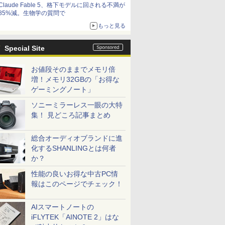
Claude Fable 5、格下モデルに回される不満が
85%減。生物学の質問で
もっと見る
Special Site
お値段そのままでメモリ倍
増！メモリ32GBの「お得な
ゲーミングノート」
ソニーミラーレス一眼の大特
集！ 見どころ記事まとめ
総合オーディオブランドに進
化するSHANLINGとは何者
か？
性能の良いお得な中古PC情
報はこのページでチェック！
AIスマートノートの
iFLYTEK「AINOTE 2」はな