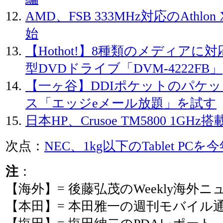
AMD、FSB 333MHz対応のAthlon
始
【Hothot!】8種類のメディア
型DVDドライブ「DVM-4222FB」
【一ヶ谷】DDIポケットのパケ
ス「エッジeメール放題」を試す
日本HP、Crusoe TM5800 1GHz搭載
次点：
NEC、1kg以下のTablet PC
注
：
【海外】= 後藤弘茂のWeekly海外ニ
【本田】= 本田雅一の週刊モバイル