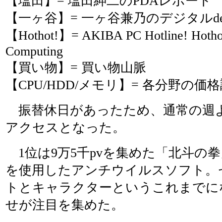
【塩田】= 塩田紳二のPDAレポート
【一ヶ谷】= 一ヶ谷兼乃のデジタルde G
【Hothot!】= AKIBA PC Hotline! Ho
Computing
【買い物】= 買い物山脈
【CPU/HDD/メモリ】= 各分野の
振替休日があったため、通常の週よ
アクセスとなった。
1位は9万5千pvを集めた「北斗の
を使用したアンチウイルスソフト。
トとキャラクターというこれまでに
せが注目を集めた。