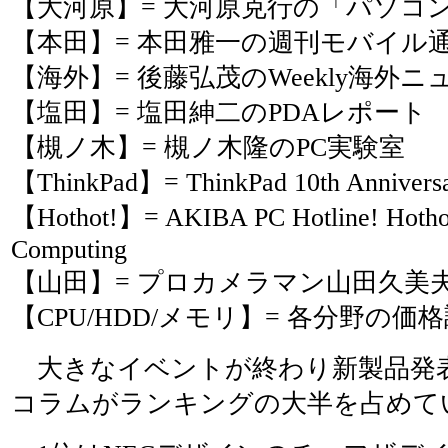
【大河原】= 大河原克行の「パソコ
【本田】= 本田雅一の週刊モバイル
【海外】= 後藤弘茂のWeekly海外ニ
【塩田】= 塩田紳二のPDAレポート
【槻ノ木】= 槻ノ木隆のPC実験室
【ThinkPad】= ThinkPad 10th Anniversa
【Hothot!】= AKIBA PC Hotline! Ho
Computing
【山田】= プロカメラマン山田久美
【CPU/HDD/メモリ】= 各分野の
大きなイベントが終わり新製品発
コラムがランキングの大半を占めて