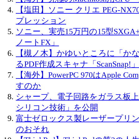
【塩田】ソニー クリエ PEG-NX
プレッション
ソニー、実売15万円の15型SXG
ノートFX」
【槻ノ木】かゆいところに「か
るPDF作成スキャナ「ScanSnap!
【海外】PowerPC 970はApple C
すのか
シャープ、電子回路をガラス板上
シリコン技術」を公開
富士ゼロックス製レーザープリ
のおそれ