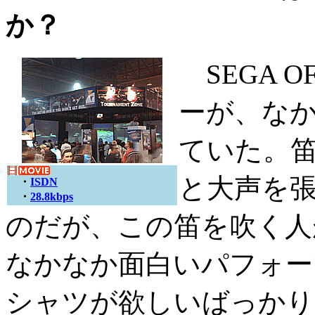
か？
SEGA OF
ーが、な
ていた。笛
と大声を
・
ISDN
・
28.8kbps
のだが、この笛を吹く人
なかなか面白いパフォー
シャツが欲しいばっかり