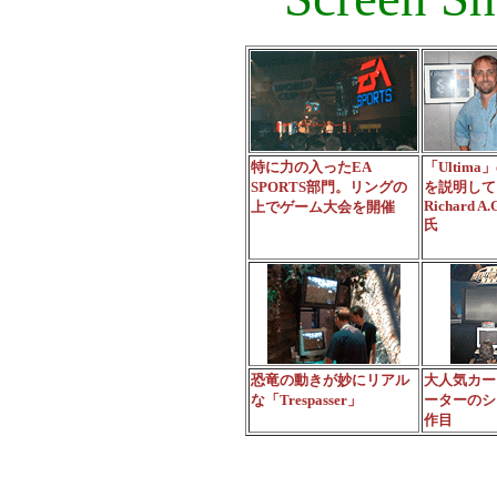
特に力の入ったEA
「Ultim
SPORTS部門。リングの
を説明して
Richard A.G
上でゲーム大会を開催
氏
恐竜の動きが妙にリアル
大人気カー
な「Trespasser」
ーターのシ
作目