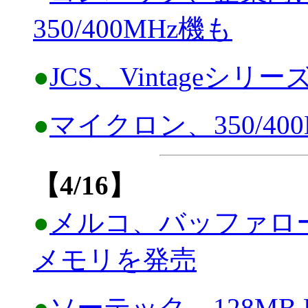
350/400MHz機も
●
JCS、Vintageシリーズ
●
マイクロン、350/40
【4/16】
●
メルコ、バッファロー
メモリを発売
●
ソーテック、128MB 