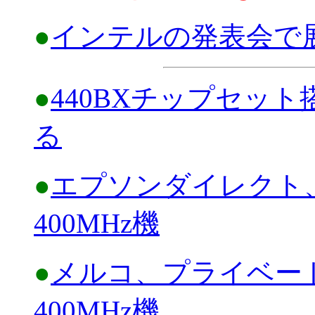
●
インテルの発表会で
●
440BXチップセッ
る
●
エプソンダイレクト、218
400MHz機
●
メルコ、プライベートブラ
400MHz機