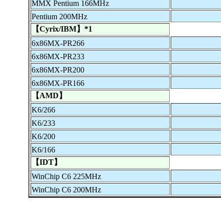
MMX Pentium 166MHz
Pentium 200MHz
【Cyrix/IBM】*1
6x86MX-PR266
6x86MX-PR233
6x86MX-PR200
6x86MX-PR166
【AMD】
K6/266
K6/233
K6/200
K6/166
【IDT】
WinChip C6 225MHz
WinChip C6 200MHz