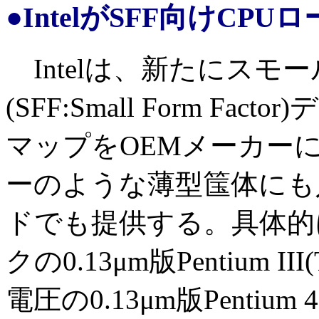
●IntelがSFF向けC
Intelは、新たにスモ
(SFF:Small Form F
マップをOEMメーカー
ーのような薄型筺体にも入る
ドでも提供する。具体的
クの0.13μm版Pentium I
電圧の0.13μm版Pentium