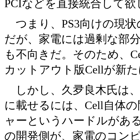
PCIなどを直接統合して
つまり、PS3向けの現状の
だが、家電には過剰な部分
も不向きだ。そのため、Ce
カットアウト版Cellが新
しかし、久夛良木氏は、イ
に載せるには、Cell自体
ャーというハードルがあ
の開発側が、家電のコン