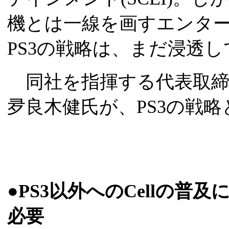
機とは一線を画すエンタ
PS3の戦略は、まだ浸透
同社を指揮する代表取締
夛良木健氏が、PS3の戦
●PS3以外へのCellの
必要