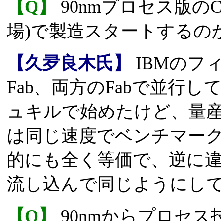
【Q】
90nmプロセス版のCe
場)で製造スタートするの
【久夛良木氏】
IBMのフ
Fab、両方のFabで並行
ュキルで始めたけど、量
は同じ速度でベンチマー
的にも全く等価で、逆に
流し込んで同じようにし
【Q】
90nmからプロセス