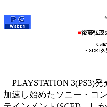
■
後藤弘茂の
Ce
～SCEI 
PLAYSTATION 3(PS
加速し始めたソニー・コ
テインメント(SCEI)。