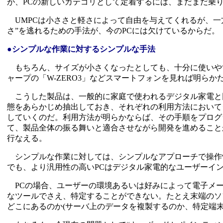
が、PCの新しいカテゴリとして定着するには、まだまだ乗
UMPCは小ささと軽さによって自由を与えてくれるが、一
さ”を逃れるための手法が、今のPCには欠けているからだ。
●シンプルな作業に対するシンプルな手法
もちろん、サイズが小さくなったとしても、十分に使いや
ャープの「W-ZERO3」などスマートフォンを見れば明らか
こうした製品は、一般的に家庭で使われるデジタル家電と
態をあらかじめ抽出しておき、それぞれの利用方法において
していくのだ。利用方法が明らかならば、その手順をプログ
て、製品全体の振る舞いと適合させながら開発を進めること
行なえる。
シンプルな作業に対しては、シンプルなアプローチで操作
でも、より汎用性の高いPCはデジタル家電的なユーザーイ
PCの場合、ユーザーの環境あるいは好みによって電子メー
なツールでさえ、特定することができない。たとえ末端のソ
どこにあるのか(サーバ上のデータを複製するのか、特定端