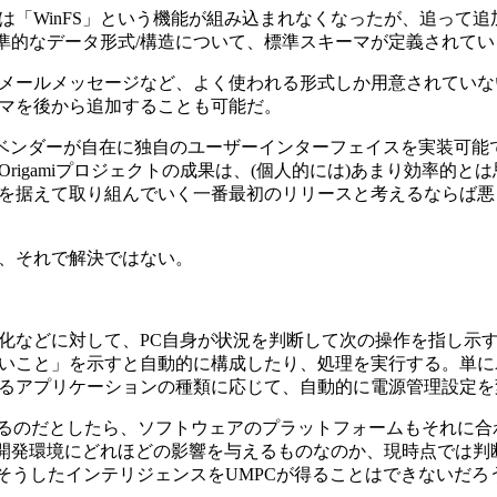
taには「WinFS」という機能が組み込まれなくなったが、追って
標準的なデータ形式/構造について、標準スキーマが定義されてい
ールメッセージなど、よく使われる形式しか用意されていな
マを後から追加することも可能だ。
MPCベンダーが自在に独自のユーザーインターフェイスを実装可
igamiプロジェクトの成果は、(個人的には)あまり効率的と
を据えて取り組んでいく一番最初のリリースと考えるならば悪
、それで解決ではない。
などに対して、PC自身が状況を判断して次の操作を指し示
いこと」を示すと自動的に構成したり、処理を実行する。単に
るアプリケーションの種類に応じて、自動的に電源管理設定を
るのだとしたら、ソフトウェアのプラットフォームもそれに合
ndowsの開発環境にどれほどの影響を与えるものなのか、現時点では
ば、そうしたインテリジェンスをUMPCが得ることはできないだろ