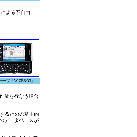
とによる不自由
ャープ「W-ZERO3」
作業を行なう場合
用するための基本的
のデータベースが
。