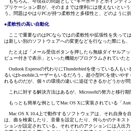
もちろん、今現在の問題として“キーボードとポインティン
プリケーション群が、そのままでは便利には使えないという
う。問題はやはりPCが持つ柔軟性と多様性と、どのように
●柔軟性の高い自動化
ここで重要なのはPCならではの柔軟性や拡張性を失っては
は新しい別のソフトウェアへの変更などを行なった際にも、
たとえば「メール受信ボタンを押したら無線ダイヤルアップでネッ
ビュー付きで表示」といった機能がプログラムされていたと
Outlook Expressの代わりにThunderbirdを使っ
るいはb-mobileユーザーもいるだろう。超小型PCを使
れるものだが、個々の環境の違いに追従できるかどうかが問
これに対する解決方法はあるが、Microsoftの努力と移行
もっとも簡単な例としてMac OS Xに実装されている「Auto
Mac OS X 10.4上で動作するソフトウェアは、それ自身
は、曲を検索したり、音量を設定したり、何らかのテキストを
ションが設定されている。それぞれのアクションには入出力