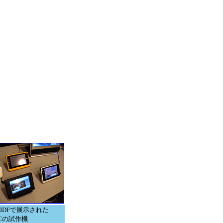
IDFで展示された
PCの試作機