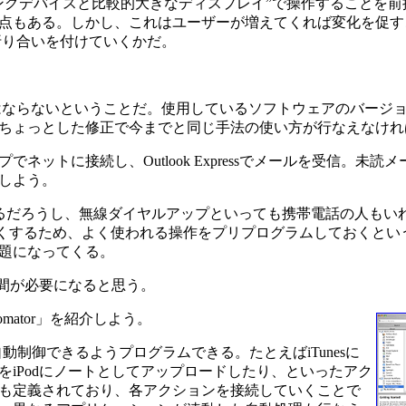
グデバイスと比較的大きなディスプレイ”で操作することを前
点もある。しかし、これはユーザーが増えてくれば変化を促す
折り合いを付けていくかだ。
ならないということだ。使用しているソフトウェアのバージ
ちょっとした修正で今までと同じ手法の使い方が行なえなけれ
トに接続し、Outlook Expressでメールを受信。未読
しよう。
ている人もいるだろうし、無線ダイヤルアップといっても携帯電話の人もいれ
いやすくするため、よく使われる操作をプリプログラムしておくと
題になってくる。
期間が必要になると思う。
mator」を紹介しよう。
を自動制御できるようプログラムできる。たとえばiTunesに
iPodにノートとしてアップロードしたり、といったアク
も定義されており、各アクションを接続していくことで