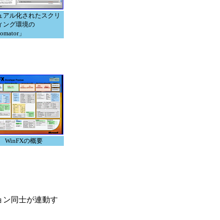
ュアル化されたスクリ
ィング環境の
omator」
WinFXの概要
ョン同士が連動す