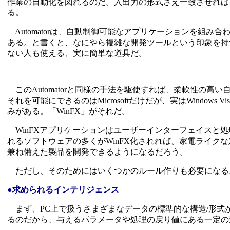
作業の自動化を図れるのだ。入出力の形式さえ一致させれば
る。
Automatorは、自動制御可能なアプリケーションを組み
ある。と書くと、なにやら複雑な開発ツールという印象を持
ない人も使える、実に簡単な道具だ。
このAutomatorと同様の手法を駆使すれば、柔軟性の高い
それを可能にできるのはMicrosoftだけだが、実はWindows 
みがある。「WinFX」がそれだ。
WinFXアプリケーションはユーザーインターフェイスと
れるソフトウェアの多くがWinFX化されれば、家電ライク
兼ね備えた製品を開発できるようになるだろう。
ただし、そのためにはいくつかのルール作りも必要になる
●求められるインテリジェンス
まず、PC上で扱うさまざまなデータの標準的な構造/形式
るのだから、与えるパラメータや処理の戻り値にある一定の