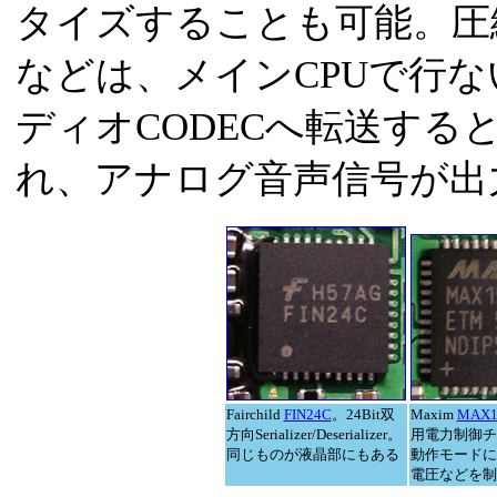
タイズすることも可能。圧
などは、メインCPUで行な
ディオCODECへ転送する
れ、アナログ音声信号が出
Fairchild
FIN24C
。24Bit双
Maxim
MAX1
方向Serializer/Deserializer。
用電力制御チ
同じものが液晶部にもある
動作モードに
電圧などを制