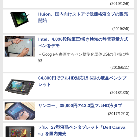
(2019/12/9)
Huion、国内向けストアで低価格液タブの販売
開始
(2019/2/5)
Intel、4,096段階筆圧/傾き検知の静電容量方式
ペンをデモ
～Googleも参画するペン標準化団体USIの仕様に準
拠
(2018/6/11)
64,800円でフルHD対応15.6型の液晶ペンタブ
レット
(2018/1/25)
サンコー、39,800円の13.3型フルHD液タブ
(2017/12/13)
デル、27型液晶ペンタブレット「Dell Canva
s」を国内発売