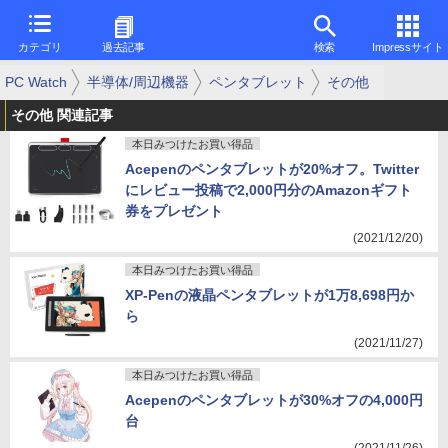
カテゴリ
過去記事
検索
Impressサイト
PC Watch
半導体/周辺機器
ペンタブレット
その他
その他 関連記事
本日みつけたお買い得品
Acepenのペンタブレットが20%オフ。Twitter
にレビュー投稿で2,000円分のAmazonギフト
券をプレゼント
(2021/12/20)
本日みつけたお買い得品
XP-Penの液晶ペンタブレットが1万8,698円か
ら
(2021/11/27)
本日みつけたお買い得品
Acepenのペンタブレットが30%オフの4,000円
台