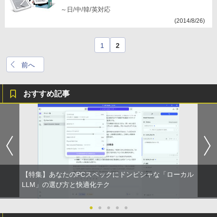
～日/中/韓/英対応
(2014/8/26)
1
2
前へ
おすすめ記事
【特集】あなたのPCスペックにドンピシャな「ローカル
LLM」の選び方と快適化テク
●
●
●
●
●