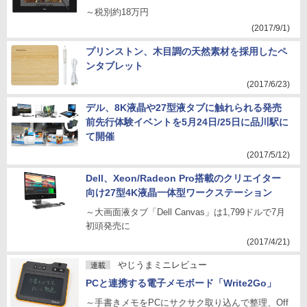
～税別約18万円
(2017/9/1)
プリンストン、木目調の天然素材を採用したペ
ンタブレット
(2017/6/23)
デル、8K液晶や27型液タブに触れられる発売
前先行体験イベントを5月24日/25日に品川駅に
て開催
(2017/5/12)
Dell、Xeon/Radeon Pro搭載のクリエイター
向け27型4K液晶一体型ワークステーション
～大画面液タブ「Dell Canvas」は1,799ドルで7月
初頭発売に
(2017/4/21)
やじうまミニレビュー
連載
PCと連携する電子メモボード「Write2Go」
～手書きメモをPCにサクサク取り込んで整理、Off