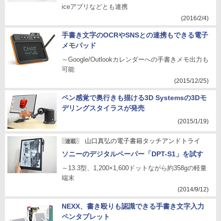
iceアプリなどとも連携
(2016/2/4)
手書き文字のOCRやSNSとの連携もできる電子
メモパッド
～Google/Outlookカレンダーへの手書きメモ出力も
可能
(2015/12/25)
ペン感覚で奥行きも描ける3D Systemsの3Dモ
デリングスタイラスが発売
(2015/1/19)
山口真弘の電子書籍タッチアンドトライ
連載
ソニーのデジタルペーパー「DPT-S1」を試す
～13.3型、1,200×1,600ドットながら約358gの軽量
端末
(2014/9/12)
NEXX、書き殴りも認識できる手書き文字入力
ペンタブレット