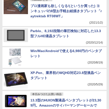
プロ漫画家も欲しくなる!(というか買った) ヨ
ンキュッパの8型お手軽お絵描きタブレット「r
aytrektab RT08WT」
(2021/1/2)
Parblo、8,192段階の筆圧検知に対応した13.3
型フルHD液晶タブレット
(2020/12/14)
Win/Mac/Androidで使える6,980円のペンタブ
レット
(2020/8/19)
XP-Pen、業界初のWQHD対応23.8型液晶ペン
タブレット
(2020/5/29)
本日みつけたお買い得品
13.3型のHUION製液晶ペンタブレットが23,30
9円。Amazonのサイバーマンデーセールで