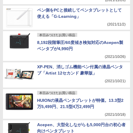
(2021/11/26)
ペン側をPCと接続してペンタブレットとして
使える「G-Learning」
(2021/11/2)
本日みつけたお買い得品
8,192段階筆圧/60度傾き検知対応のAcepen製
ペンタブが4,990円
(2021/10/26)
XP-PEN、消しゴム機能ペン付属の液晶ペンタ
ブ「Artist 12セカンド 豪華版」
(2021/10/21)
本日みつけたお買い得品
HUIONの液晶ペンタブレットが特価。13.3型2
万5,499円、21.5型4万2,499円
(2021/10/18)
Acepen、大型化しながらも5,000円台の初心者
向けペンタブレット