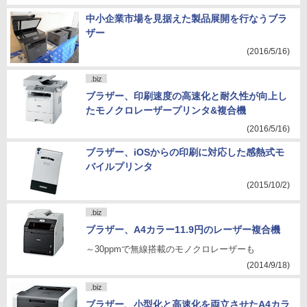
中小企業市場を見据えた製品展開を行なうブラ
ザー
(2016/5/16)
.biz
ブラザー、印刷速度の高速化と耐久性が向上し
たモノクロレーザープリンタ&複合機
(2016/5/16)
ブラザー、iOSからの印刷に対応した感熱式モ
バイルプリンタ
(2015/10/2)
.biz
ブラザー、A4カラー11.9円のレーザー複合機
～30ppmで無線搭載のモノクロレーザーも
(2014/9/18)
.biz
ブラザー、小型化と高速化を両立させたA4カラ