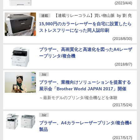
(2023/4/4)
【連載リレーコラム】買い物山脈
by
劉 尭
連載
15,980円のカラーレーザーを自宅に設置したら
ストレスフリーになった同人誌印刷
(2018/8/30)
ブラザー、高画質化と高速化を図ったA4レーザ
ープリンタ/複合機
(2018/8/7)
.biz
ブラザー、業種向けソリューションを提案する
展示会「Brother World JAPAN 2017」開催
～最新モデルのプリンタ/複合機などを体験
(2017/5/24)
.biz
ブラザー、A4カラーレーザープリンタ/複合機4
製品
(2017/5/17)