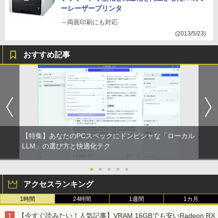
ーレーザープリンタ
～両面印刷にも対応
(2013/5/23)
おすすめ記事
【特集】あなたのPCスペックにドンピシャな「ローカル
LLM」の選び方と快適化テク
●
●
●
●
●
アクセスランキング
1時間
24時間
1週間
1カ月
【今すぐ読みたい！人気記事】VRAM 16GBでも安いRadeon RX