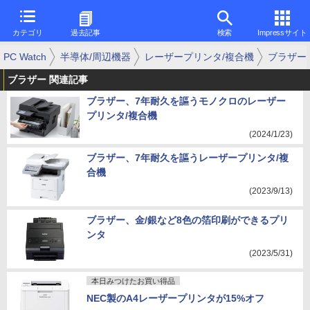
カテゴリ
過去記事
検索
Impressサイト
PC Watch
半導体/周辺機器
レーザープリンタ/複合機
ブラザー
ブラザー 関連記事
ブラザー、7年耐久を謳うモノクロのレーザー
プリンタ/複合機
(2024/1/23)
ブラザー、7年耐久を謳うレーザープリンタ/複
合機
(2023/9/13)
ブラザー、金/銀など8色の箔印刷ができるプリ
ンタ
(2023/5/31)
本日みつけたお買い得品
NEC製のA4レーザープリンタが15%オフ