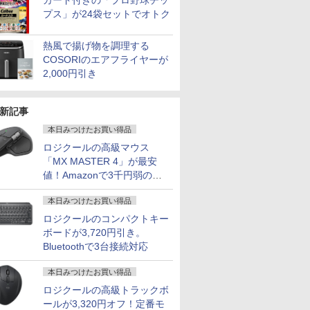
カード付きの「プロ野球チッ
プス」が24袋セットでオトク
熱風で揚げ物を調理する
COSORIのエアフライヤーが
2,000円引き
新記事
本日みつけたお買い得品
ロジクールの高級マウス
「MX MASTER 4」が最安
値！Amazonで3千円弱の割
引
本日みつけたお買い得品
ロジクールのコンパクトキー
ボードが3,720円引き。
Bluetoothで3台接続対応
本日みつけたお買い得品
ロジクールの高級トラックボ
ールが3,320円オフ！定番モ