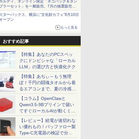
カルディ、オンライン限定「ネコバッグ＆タン
ブラーセット」を一般販売。7月の抽選販売の
当選無効分
スターバックス、横浜に“文化財カフェ”8月10日
オープン
もっと見る
おすすめ記事
【特集】あなたのPCスペッ
クにドンピシャな「ローカル
LLM」の選び方と快適化テク
【特集】あぢぃ～もう無理
ぽ！千円の闘魂タオルから着
るエアコンまで、夏の冷感グ
ッズ一挙紹介
【コラム】OpenClawと
Qwen3.5-9Bプリインで届い
てすぐローカルAIが動くミニ
PC「SER9 Pro」
【レビュー】給電が途切れな
い優れもの！バッファロー製
Type-C充電器の検証で分か