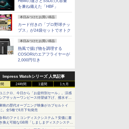
HBMの速さとSSDの大容量
を兼ね備えた「HBF」
本日みつけたお買い得品
カード付きの「プロ野球チッ
プス」が24袋セットでオトク
本日みつけたお買い得品
熱風で揚げ物を調理する
COSORIのエアフライヤーが
2,000円引き
Impress Watchシリーズ 人気記事
時間
24時間
1週間
1カ月
ユニクロ、今日から「お盆特別セール」。涼感
シアサッカーワンピース待望値下げ、撥水ギア
ショーツは1990円に
東映の歴代オープニング映像がカプセルトイ
に。全5種で8月下旬発売
令和のファミコンディスクシステム？安価に書
き換え可能なGB用「しましまディスクシステ
ム」