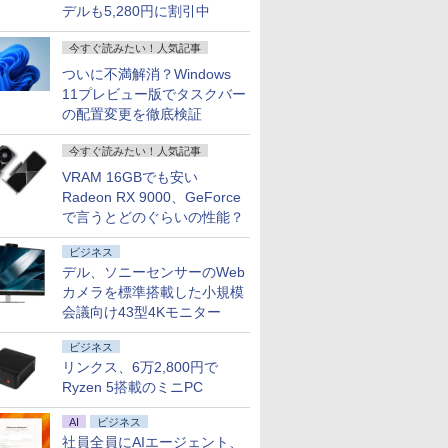
デルも5,280円に割引中
今すぐ読みたい！人気記事
ついに不満解消？Windows
11プレビュー版でタスクバー
の配置変更を徹底検証
今すぐ読みたい！人気記事
VRAM 16GBでも安い
Radeon RX 9000、GeForce
で言うとどのぐらいの性能？
ビジネス
デル、ソニーセンサーのWeb
カメラを標準搭載した小規模
会議向け43型4Kモニター
ビジネス
リンクス、6万2,800円で
Ryzen 5搭載のミニPC
AI
ビジネス
社員全員にAIエージェント、