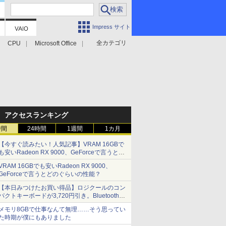
Impress サイト
全カテゴリ
CPU
Microsoft Office
アクセスランキング
時間
24時間
1週間
1カ月
【今すぐ読みたい！人気記事】VRAM 16GBで
も安いRadeon RX 9000、GeForceで言うとど
のぐらいの性能？ - PC Watch
VRAM 16GBでも安いRadeon RX 9000、
GeForceで言うとどのぐらいの性能？
【本日みつけたお買い得品】ロジクールのコン
パクトキーボードが3,720円引き。Bluetoothで3
台接続対応
メモリ8GBで仕事なんて無理……そう思ってい
た時期が僕にもありました