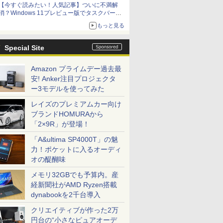
【今すぐ読みたい！人気記事】ついに不満解
消？Windows 11プレビュー版でタスクバーの
配置変更を徹底検証 - PC Watch
もっと見る
Special Site
Amazon プライムデー過去最
安! Anker注目プロジェクタ
ー3モデルを使ってみた
レイズのプレミアムカー向け
ブランドHOMURAから
「2×9R」が登場！
「A&ultima SP4000T」の魅
力！ポケットに入るオーディ
オの醍醐味
メモリ32GBでも予算内。産
経新聞社がAMD Ryzen搭載
dynabookを2千台導入
クリエイティブが作った2万
円台の“小さなピュアオーデ