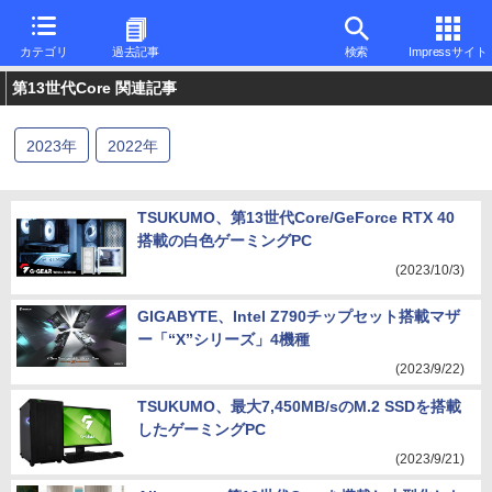
カテゴリ
過去記事
検索
Impressサイト
第13世代Core 関連記事
2023
年
2022
年
TSUKUMO、第13世代Core/GeForce RTX 40
搭載の白色ゲーミングPC
(2023/10/3)
GIGABYTE、Intel Z790チップセット搭載マザ
ー「“X”シリーズ」4機種
(2023/9/22)
TSUKUMO、最大7,450MB/sのM.2 SSDを搭載
したゲーミングPC
(2023/9/21)