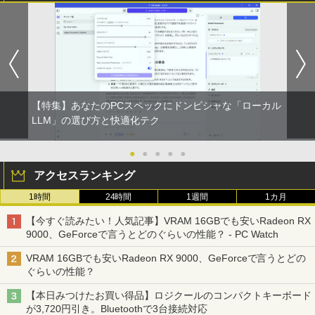
【特集】あなたのPCスペックにドンピシャな「ローカル
LLM」の選び方と快適化テク
●
●
●
●
●
アクセスランキング
1時間
24時間
1週間
1カ月
【今すぐ読みたい！人気記事】VRAM 16GBでも安いRadeon RX
9000、GeForceで言うとどのぐらいの性能？ - PC Watch
VRAM 16GBでも安いRadeon RX 9000、GeForceで言うとどの
ぐらいの性能？
【本日みつけたお買い得品】ロジクールのコンパクトキーボード
が3,720円引き。Bluetoothで3台接続対応