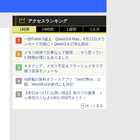
アクセスランキング
1時間
24時間
1週間
1カ月
一部Fable 5超え「Qwen3.8-Max」8月12日ダウ
ンロード可能に！Qwen3.8-27Bも順次
メモリ8GBで仕事なんて無理……そう思ってい
た時期が僕にもありました
キオクシア、メモリ不足をフラッシュメモリで
補う拡張モジュール
AI搭載の無料オフィスアプリ「GenOffice」公
開。Word/Excel形式にも対応
【本日みつけたお買い得品】魚のプロ厳選、く
ら寿司のうなぎが約1,500円オトク！
もっと見る