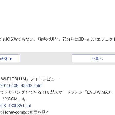
d 2.x系でもiOS系でもない、独特のUIだ。部分的に3Dっぽいエフェク
の画像
記事へ
 Wi-Fi TBi11M」フォトレビュー
ure/20110408_438425.html
対応でテザリングもできるHTC製スマートフォン「EVO WiMAX」
レット「XOOM」も
0228_430035.html
DKでHoneycombの画面を見る