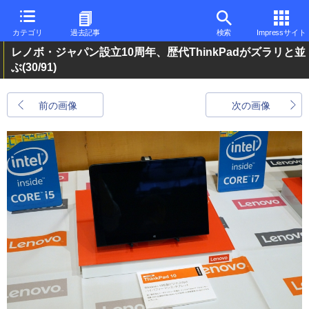
カテゴリ
過去記事
検索
Impressサイト
レノボ・ジャパン設立10周年、歴代ThinkPadがズラリと並
ぶ
(30/91)
前の画像
次の画像