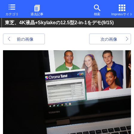
カテゴリ
過去記事
検索
Impressサイト
東芝、4K液晶+Skylakeの12.5型2-in-1をデモ
(9/15)
前の画像
次の画像