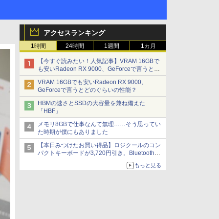
アクセスランキング
1時間
24時間
1週間
1カ月
【今すぐ読みたい！人気記事】VRAM 16GBで
も安いRadeon RX 9000、GeForceで言うとど
のぐらいの性能？ - PC Watch
VRAM 16GBでも安いRadeon RX 9000、
GeForceで言うとどのぐらいの性能？
HBMの速さとSSDの大容量を兼ね備えた
「HBF」
メモリ8GBで仕事なんて無理……そう思ってい
た時期が僕にもありました
【本日みつけたお買い得品】ロジクールのコン
パクトキーボードが3,720円引き。Bluetoothで3
台接続対応
もっと見る