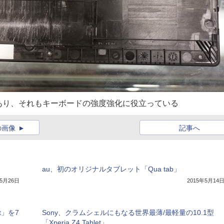
あり、それもキーボードの強度強化に役立っている
の画像
記事へ
au、初のオリジナルタブレット「Qua tab」
年5月26日
2015年5月14
t」を7
Sony、クラムシェルにもなる世界最薄/最軽量の10.1型
「Xperia Z4 Tablet」