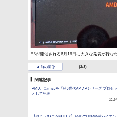
E3が開催される6月16日に大きな発表が行な
(3/3)
前の画像
関連記事
AMD、Carrizoを「第6世代AMD Aシリーズ プロセ
として発表
201
【やじうまCOMPUTEX】AMDのHBM搭載ハイエ