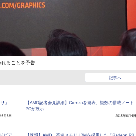
われることを予告
記事へ
ッサ」
【AMD記者会見詳細】Carrizoを発表、複数の搭載ノート
PCが展示
5年6月3日
2015年6月4
ンドビデ
【速報】AMD、高速メモリHBMを採用した「Radeon R9