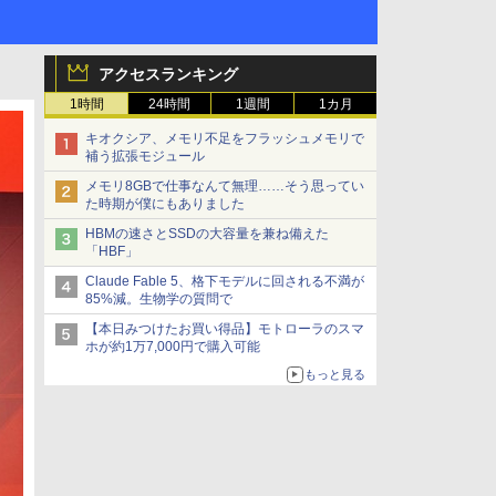
アクセスランキング
1時間
24時間
1週間
1カ月
キオクシア、メモリ不足をフラッシュメモリで
補う拡張モジュール
メモリ8GBで仕事なんて無理……そう思ってい
た時期が僕にもありました
HBMの速さとSSDの大容量を兼ね備えた
「HBF」
Claude Fable 5、格下モデルに回される不満が
85%減。生物学の質問で
【本日みつけたお買い得品】モトローラのスマ
ホが約1万7,000円で購入可能
もっと見る