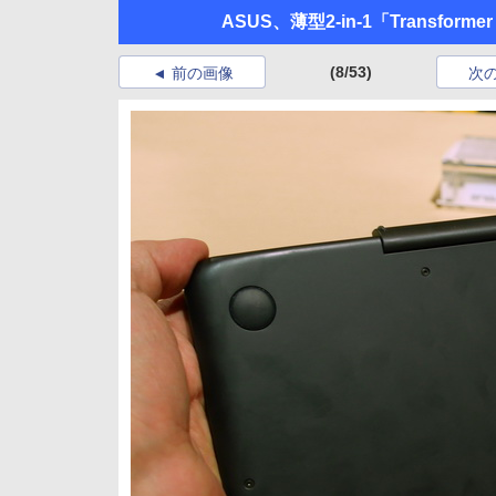
ASUS、薄型2-in-1「Transform
(8/53)
前の画像
次