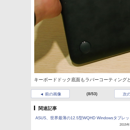
キーボードドック底面もラバーコーティング
(8/53)
前の画像
次
関連記事
ASUS、世界最薄の12.5型WQHD Windowsタブレ
2015