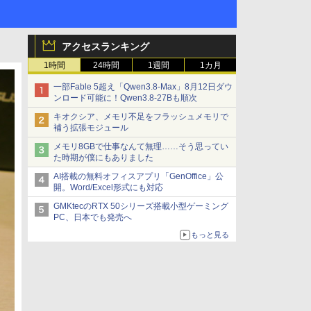
アクセスランキング
1時間
24時間
1週間
1カ月
一部Fable 5超え「Qwen3.8-Max」8月12日ダウ
ンロード可能に！Qwen3.8-27Bも順次
キオクシア、メモリ不足をフラッシュメモリで
補う拡張モジュール
メモリ8GBで仕事なんて無理……そう思ってい
た時期が僕にもありました
AI搭載の無料オフィスアプリ「GenOffice」公
開。Word/Excel形式にも対応
GMKtecのRTX 50シリーズ搭載小型ゲーミング
PC、日本でも発売へ
もっと見る