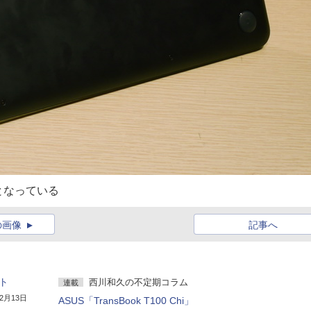
となっている
の画像
記事へ
ット
西川和久の不定期コラム
連載
年2月13日
ASUS「TransBook T100 Chi」