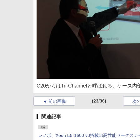
C20からはTri-Channelと呼ばれる、ケ
(23/36)
前の画像
次
関連記事
.biz
レノボ、Xeon E5-1600 v3搭載の高性能ワークス