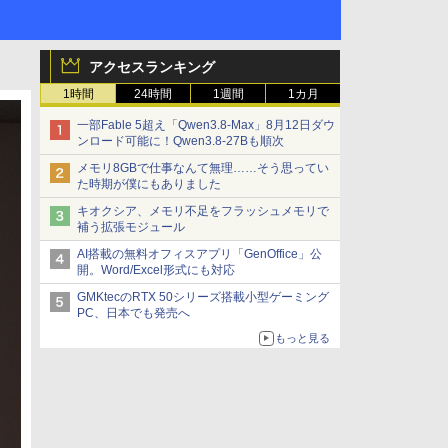
アクセスランキング
1時間
24時間
1週間
1カ月
一部Fable 5超え「Qwen3.8-Max」8月12日ダウ
ンロード可能に！Qwen3.8-27Bも順次
メモリ8GBで仕事なんて無理……そう思ってい
た時期が僕にもありました
キオクシア、メモリ不足をフラッシュメモリで
補う拡張モジュール
AI搭載の無料オフィスアプリ「GenOffice」公
開。Word/Excel形式にも対応
GMKtecのRTX 50シリーズ搭載小型ゲーミング
PC、日本でも発売へ
もっと見る