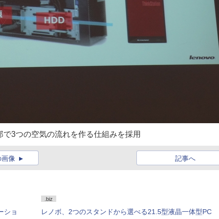
ース内部で3つの空気の流れを作る仕組みを採用
の画像
記事へ
.biz
テーショ
レノボ、2つのスタンドから選べる21.5型液晶一体型PC