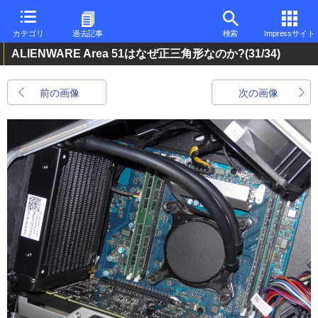
カテゴリ
過去記事
検索
Impressサイト
ALIENWARE Area 51はなぜ正三角形なのか?
(31/34)
前の画像
次の画像