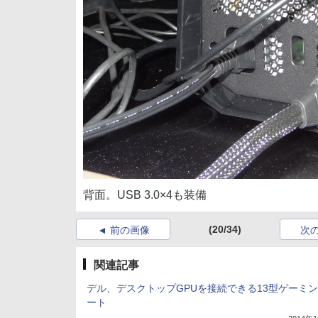
背面。USB 3.0×4も装備
(20/34)
前の画像
次
関連記事
デル、デスクトップGPUを接続できる13型ゲーミ
ート