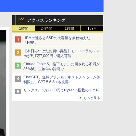
アクセスランキング
1時間
24時間
1週間
1カ月
HBMの速さとSSDの大容量を兼ね備えた
「HBF」
【本日みつけたお買い得品】モトローラのスマ
ホが約1万7,000円で購入可能
Claude Fable 5、格下モデルに回される不満が
85%減。生物学の質問で
ChatGPT、無料プランもテキストチャットが無
制限に。GPT-5.6 Solも改善
リンクス、6万2,800円でRyzen 5搭載のミニPC
もっと見る