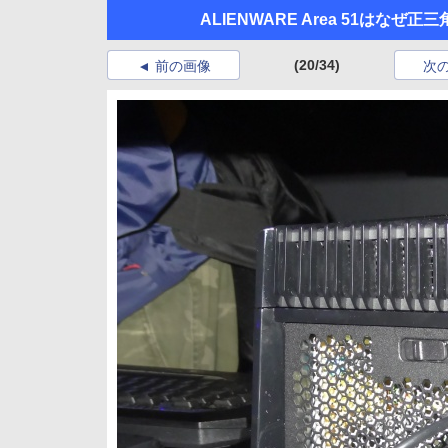
ALIENWARE Area 51はなぜ正
(20/34)
前の画像
次