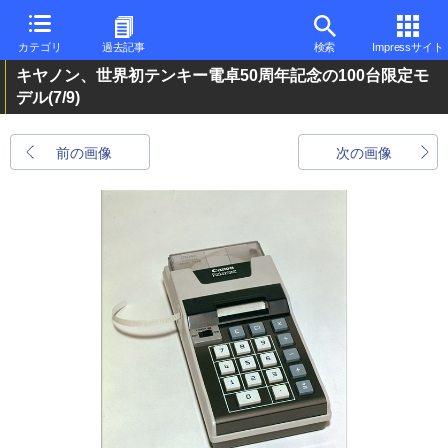
カテゴリ
過去記事
検索
Impressサイト
キヤノン、世界初テンキー電卓50周年記念の100台限定モ
デル
(7/9)
前の画像
次の画像