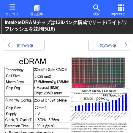
カテゴリ
過去記事
検索
Impressサイト
IntelのeDRAMチップは128バンク構成でリード/ライト/リ
フレッシュを並列
(5/16)
前の画像
次の画像