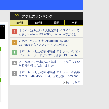
アクセスランキング
1時間
24時間
1週間
1カ月
【今すぐ読みたい！人気記事】VRAM 16GBで
も安いRadeon RX 9000、GeForceで言うとど
のぐらいの性能？ - PC Watch
VRAM 16GBでも安いRadeon RX 9000、
GeForceで言うとどのぐらいの性能？
【本日みつけたお買い得品】ロジクールのコン
パクトキーボードが3,720円引き。Bluetoothで3
台接続対応
メモリ8GBで仕事なんて無理……そう思ってい
た時期が僕にもありました
【本日みつけたお買い得品】ロジクールの高級
マウス「MX MASTER 4」が最安値！Amazonで
3千円弱の割引
もっと見る