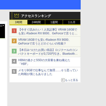
アクセスランキング
1時間
24時間
1週間
1カ月
【今すぐ読みたい！人気記事】VRAM 16GBで
も安いRadeon RX 9000、GeForceで言うとど
のぐらいの性能？ - PC Watch
VRAM 16GBでも安いRadeon RX 9000、
GeForceで言うとどのぐらいの性能？
【本日みつけたお買い得品】ロジクールのコン
パクトキーボードが3,720円引き。Bluetoothで3
台接続対応
HBMの速さとSSDの大容量を兼ね備えた
「HBF」
メモリ8GBで仕事なんて無理……そう思ってい
た時期が僕にもありました
もっと見る