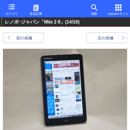
カテゴリ
過去記事
検索
Impressサイト
レノボ･ジャパン「Miix 2 8」
(14/16)
前の画像
次の画像