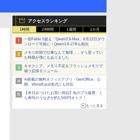
アクセスランキング
1時間
24時間
1週間
1カ月
一部Fable 5超え「Qwen3.8-Max」8月12日ダウ
ンロード可能に！Qwen3.8-27Bも順次
メモリ8GBで仕事なんて無理……そう思ってい
た時期が僕にもありました
キオクシア、メモリ不足をフラッシュメモリで
補う拡張モジュール
AI搭載の無料オフィスアプリ「GenOffice」公
開。Word/Excel形式にも対応
【本日みつけたお買い得品】魚のプロ厳選、く
ら寿司のうなぎが約1,500円オトク！
もっと見る