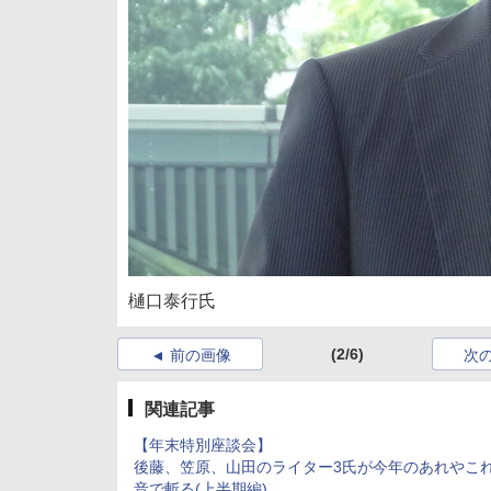
樋口泰行氏
(2/6)
前の画像
次
関連記事
【年末特別座談会】
後藤、笠原、山田のライター3氏が今年のあれやこ
音で斬る(上半期編)