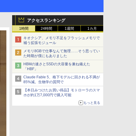
アクセスランキング
1時間
24時間
1週間
1カ月
キオクシア、メモリ不足をフラッシュメモリで
補う拡張モジュール
メモリ8GBで仕事なんて無理……そう思ってい
た時期が僕にもありました
HBMの速さとSSDの大容量を兼ね備えた
「HBF」
Claude Fable 5、格下モデルに回される不満が
85%減。生物学の質問で
【本日みつけたお買い得品】モトローラのスマ
ホが約1万7,000円で購入可能
もっと見る