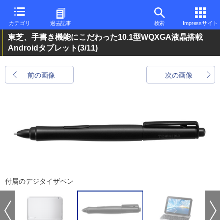
カテゴリ
過去記事
検索
Impressサイト
東芝、手書き機能にこだわった10.1型WQXGA液晶搭載
Androidタブレット
(3/11)
前の画像
次の画像
付属のデジタイザペン