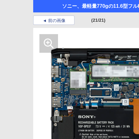
ソニー、最軽量770gの11.6型フルH
(21/21)
前の画像