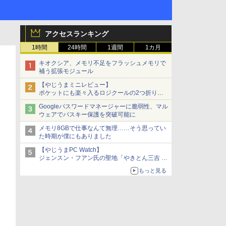
アクセスランキング
1時間
24時間
1週間
1カ月
キオクシア、メモリ不足をフラッシュメモリで
補う拡張モジュール
【やじうまミニレビュー】
ポケットにも楽々入るロジクールの2つ折りマ
ウス「Mobi Fold」。その気になるギミックと
Googleパスワードマネージャーに脆弱性、マル
は？
ウェアでパスキー保護を突破可能に
メモリ8GBで仕事なんて無理……そう思ってい
た時期が僕にもありました
【やじうまPC Watch】
ジェンスン・フアン氏の聖地「やきとん三吉 神
田北口店」で「ご来店記念コース」を娘と堪能
もっと見る
～コース名を変更したのはNVIDIAに怒られたか
らではない