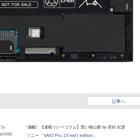
記事へ
デル
【連載リレーコラム】買い物山脈
by
若杉 紀彦
連載
年10月8日
ソニー「VAIO Pro 13 red | edition」