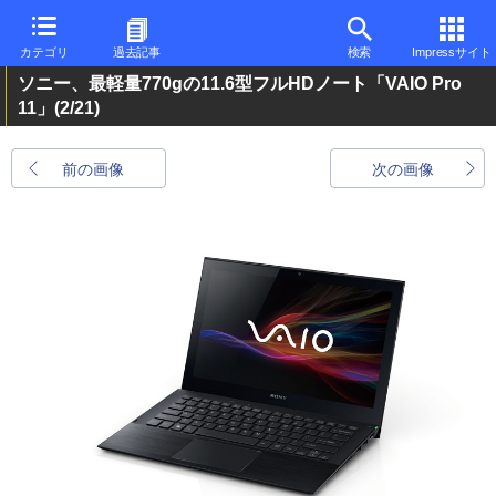
カテゴリ
過去記事
検索
Impressサイト
ソニー、最軽量770gの11.6型フルHDノート「VAIO Pro
11」
(2/21)
前の画像
次の画像